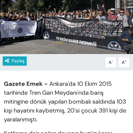
KADIN
SAĞLIK
SPOR
KÜLTÜR-SANAT
Paylaş
-
+
A
A
MAGAZİN
ÖZEL HABER
Gazete Emek -
Ankara'da 10 Ekim 2015
tarihinde Tren Garı Meydanı'nda barış
YAZAR KÖŞESİ
mitingine dönük yapılan bombalı saldırıda 103
SİYASET
kişi hayatını kaybetmiş, 20'si çocuk 391 kişi de
yaralanmıştı.
VAN VE DİYARBAKIR HABERLERİ