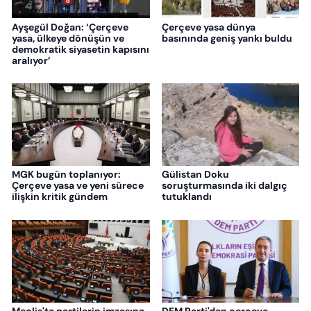
Ayşegül Doğan: ‘Çerçeve
Çerçeve yasa dünya
yasa, ülkeye dönüşün ve
basınında geniş yankı buldu
demokratik siyasetin kapısını
aralıyor’
MGK bugün toplanıyor:
Gülistan Doku
Çerçeve yasa ve yeni sürece
soruşturmasında iki dalgıç
ilişkin kritik gündem
tutuklandı