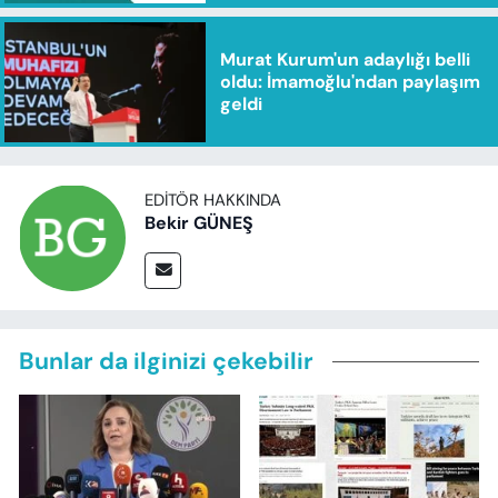
Murat Kurum'un adaylığı belli
oldu: İmamoğlu'ndan paylaşım
geldi
EDITÖR HAKKINDA
Bekir GÜNEŞ
Bunlar da ilginizi çekebilir