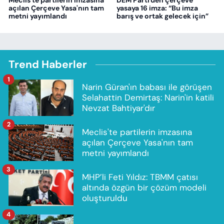
Meclis'te partilerin imzasına
DEM Parti'den çerçeve
açılan Çerçeve Yasa'nın tam
yasaya 16 imza: “Bu imza
metni yayımlandı
barış ve ortak gelecek için”
Trend Haberler
1
Narin Güran'ın babası ile görüşen
Selahattin Demirtaş: Narin'in katili
Nevzat Bahtiyar'dır
2
Meclis'te partilerin imzasına
açılan Çerçeve Yasa'nın tam
metni yayımlandı
3
MHP’li Feti Yıldız: TBMM çatısı
altında özgün bir çözüm modeli
oluşturuldu
4