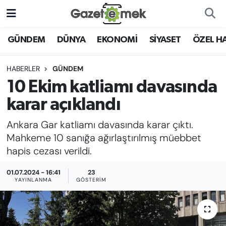
DÜNYA
Nöbetçi Eczaneler
GÜNDEM
DÜNYA
EKONOMİ
SİYASET
ÖZEL H
EKONOMİ
Hava Durumu
HABERLER
GÜNDEM
10 Ekim katliamı davasında
EMEK HABERLERİ
İstanbul Namaz Vakitleri
karar açıklandı
YENİ MEDYADA EMEK
Trafik Durumu
Ankara Gar katliamı davasında karar çıktı.
GAZETECİLİĞİNİ GELİŞTİRMEK
Mahkeme 10 sanığa ağırlaştırılmış müebbet
Süper Lig Puan Durumu ve Fikstür
hapis cezası verildi.
FAYDALI BİLGİLER
Tüm Manşetler
01.07.2024 - 16:41
23
GÜNDEM
YAYINLANMA
GÖSTERIM
Son Dakika Haberleri
EĞİTİM
Haber Arşivi