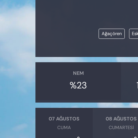
KADIN
SAĞLIK
Ağaçören
Esk
SPOR
KÜLTÜR-SANAT
MAGAZİN
NEM
ÖZEL HABER
%23
YAZAR KÖŞESİ
SİYASET
07 AĞUSTOS
08 AĞUSTOS
CUMA
CUMARTESI
VAN VE DİYARBAKIR HABERLERİ