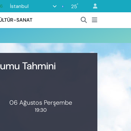
°
İstanbul
25
16
06
ÜLTÜR-SANAT
02
.2
12
0
urumu Tahmini
06 Ağustos Perşembe
19:30