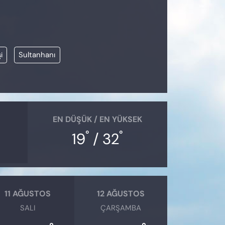
i
Sultanhanı
EN DÜŞÜK / EN YÜKSEK
°
°
19
/ 32
11 AĞUSTOS
12 AĞUSTOS
SALI
ÇARŞAMBA