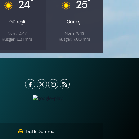
°
°
24
25
Güneşli
Güneşli
Nem: %47
Nem: %43
Rüzgar: 6.31 m/s
Rüzgar: 7.00 m/s
Trafik Durumu