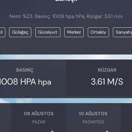
Nem: %23, Basınç: 1008 hpa hPa, Rüzgar: 3.61 m/s
il
Gülağaç
Güzelyurt
Merkez
Ortaköy
Sarıyahş
BASINÇ
RÜZGAR
1008 HPA
3.61 M/S
hpa
09 AĞUSTOS
10 AĞUSTOS
PAZAR
PAZARTESI