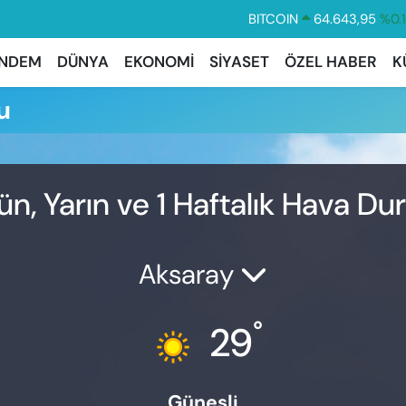
BITCOIN
64.643,95
%0.
DOLAR
47,6006
%0.
NDEM
DÜNYA
EKONOMİ
SİYASET
ÖZEL HABER
K
EURO
55,0250
%0.
u
STERLİN
64,2398
%0
GRAM ALTIN
6500.87
%0.
BİST100
13.799
%7
n, Yarın ve 1 Haftalık Hava D
Aksaray
°
29
Güneşli