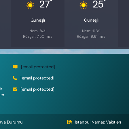
°
°
27
25
Güneşli
Güneşli
Nem: %31
Nem: %39
Rüzgar: 7.50 m/s
Rüzgar: 9.61 m/s
[email protected]
[email protected]
e
[email protected]
her
ava Durumu
İstanbul Namaz Vakitleri