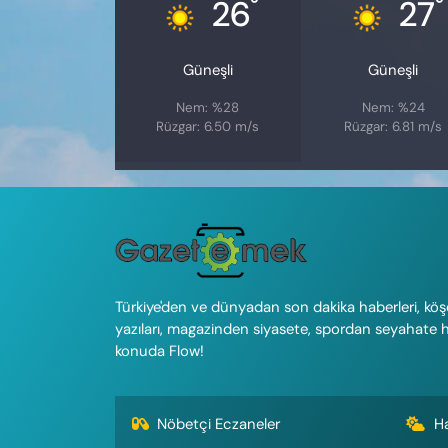
°
°
26
27
Güneşli
Güneşli
Nem: %28
Nem: %24
Rüzgar: 6.50 m/s
Rüzgar: 6.81 m/s
Türkiye'den ve dünyadan son dakika haberleri, köş
yazıları, magazinden siyasete, spordan seyahate 
konuda Flow!
Nöbetçi Eczaneler
H