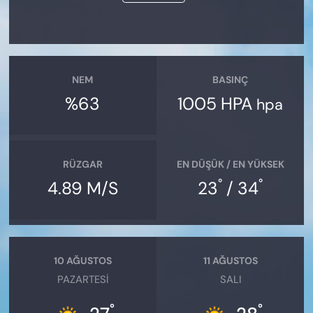
NEM
BASINÇ
%63
1005 HPA
hpa
RÜZGAR
EN DÜŞÜK / EN YÜKSEK
°
°
4.89 M/S
23
/ 34
10 AĞUSTOS
11 AĞUSTOS
PAZARTESI
SALI
°
°