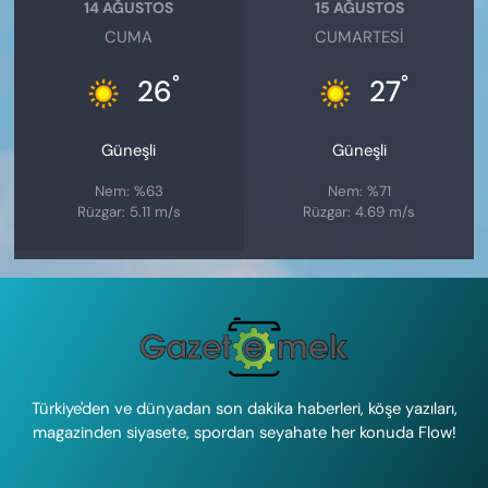
14 AĞUSTOS
15 AĞUSTOS
CUMA
CUMARTESI
°
°
26
27
Güneşli
Güneşli
Nem: %63
Nem: %71
Rüzgar: 5.11 m/s
Rüzgar: 4.69 m/s
Türkiye'den ve dünyadan son dakika haberleri, köşe yazıları,
magazinden siyasete, spordan seyahate her konuda Flow!