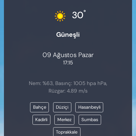
KADIN
°
30
SAĞLIK
Güneşli
SPOR
KÜLTÜR-SANAT
09 Ağustos Pazar
17:15
MAGAZİN
ÖZEL HABER
Nem: %63, Basınç: 1005 hpa hPa,
Rüzgar: 4.89 m/s
YAZAR KÖŞESİ
Bahçe
Düziçi
Hasanbeyli
SİYASET
Kadirli
Merkez
Sumbas
VAN VE DİYARBAKIR HABERLERİ
Toprakkale