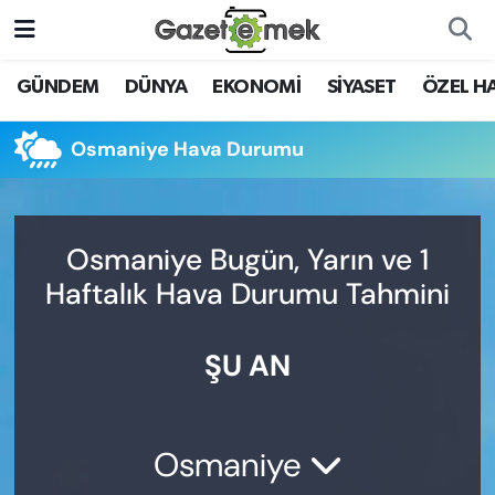
DÜNYA
Nöbetçi Eczaneler
GÜNDEM
DÜNYA
EKONOMİ
SİYASET
ÖZEL H
EKONOMİ
Hava Durumu
Osmaniye Hava Durumu
EMEK HABERLERİ
İstanbul Namaz Vakitleri
YENİ MEDYADA EMEK
Trafik Durumu
Osmaniye Bugün, Yarın ve 1
GAZETECİLİĞİNİ GELİŞTİRMEK
Haftalık Hava Durumu Tahmini
Süper Lig Puan Durumu ve Fikstür
FAYDALI BİLGİLER
ŞU AN
Tüm Manşetler
GÜNDEM
Son Dakika Haberleri
EĞİTİM
Osmaniye
Haber Arşivi