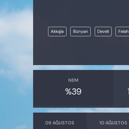
KADIN
SAĞLIK
Akkışla
Bünyan
Develi
Felah
SPOR
KÜLTÜR-SANAT
MAGAZİN
ÖZEL HABER
NEM
%39
YAZAR KÖŞESİ
SİYASET
VAN VE DİYARBAKIR HABERLERİ
09 AĞUSTOS
10 AĞUSTOS