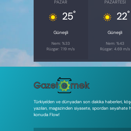
PAZAR
PAZARTESI
°
°
25
22
Güneşli
Güneşli
Nem: %33
Nem: %43
Rüzgar: 7.19 m/s
Rüzgar: 4.69 m/s
Türkiye'den ve dünyadan son dakika haberleri, köş
yazıları, magazinden siyasete, spordan seyahate 
konuda Flow!