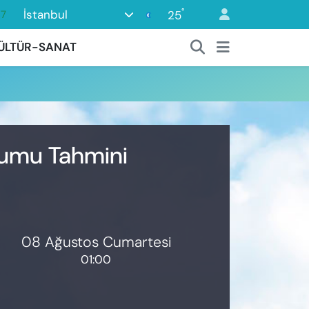
°
İstanbul
25
87
18
ÜLTÜR-SANAT
32
38
59
14
urumu Tahmini
08 Ağustos Cumartesi
01:00