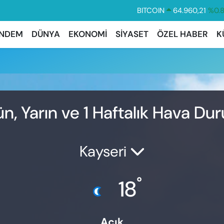
BITCOIN
64.960,21
%0.
DOLAR
47,7436
%0.
NDEM
DÜNYA
EKONOMİ
SİYASET
ÖZEL HABER
K
EURO
55,2510
%0.
u
STERLİN
64,4811
%0.
GRAM ALTIN
6648.99
%2.
BİST100
13.779
%-
n, Yarın ve 1 Haftalık Hava D
Kayseri
°
18
Açık