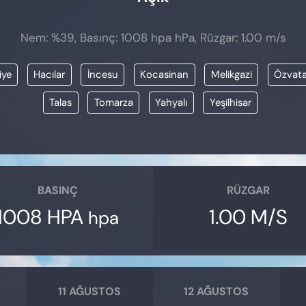
Nem: %39, Basınç: 1008 hpa hPa, Rüzgar: 1.00 m/s
iye
Hacılar
İncesu
Kocasinan
Melikgazi
Özvat
Talas
Tomarza
Yahyalı
Yeşilhisar
BASINÇ
RÜZGAR
1008 HPA
1.00 M/S
hpa
11 AĞUSTOS
12 AĞUSTOS