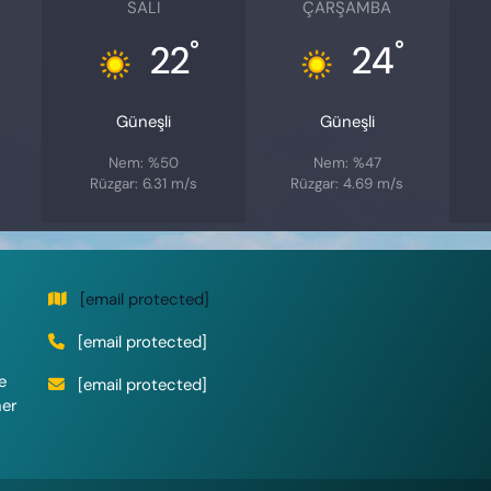
SALI
ÇARŞAMBA
°
°
22
24
Güneşli
Güneşli
Nem: %50
Nem: %47
Rüzgar: 6.31 m/s
Rüzgar: 4.69 m/s
[email protected]
[email protected]
e
[email protected]
her