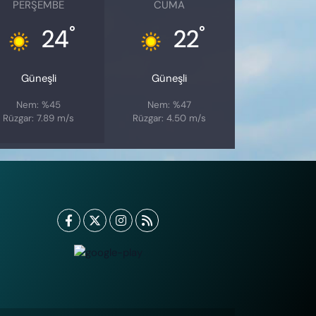
PERŞEMBE
CUMA
°
°
24
22
Güneşli
Güneşli
Nem: %45
Nem: %47
Rüzgar: 7.89 m/s
Rüzgar: 4.50 m/s