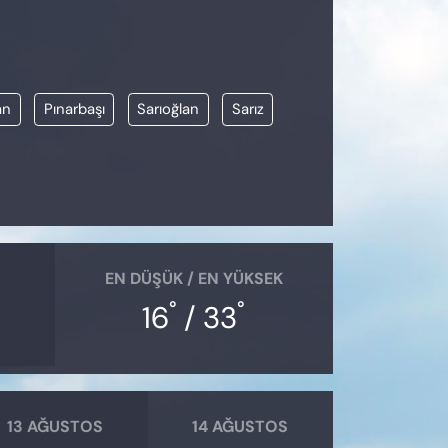
an
Pınarbaşı
Sarıoğlan
Sarız
EN DÜŞÜK / EN YÜKSEK
°
°
16
/ 33
13 AĞUSTOS
14 AĞUSTOS