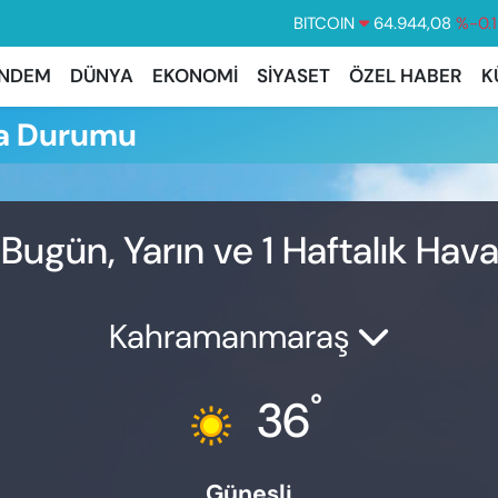
BITCOIN
64.944,08
%-0.
DOLAR
47,7436
%0.
NDEM
DÜNYA
EKONOMİ
SİYASET
ÖZEL HABER
K
EURO
55,2510
%0.3
a Durumu
STERLİN
64,4811
%0.3
GRAM ALTIN
6660.55
%0.0
BİST100
13.779
%-1
ugün, Yarın ve 1 Haftalık Hav
Kahramanmaraş
°
36
Güneşli