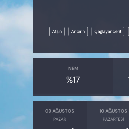
KADIN
SAĞLIK
Afşin
Andırın
Çağlayancerit
SPOR
KÜLTÜR-SANAT
MAGAZİN
NEM
ÖZEL HABER
%17
YAZAR KÖŞESİ
SİYASET
09 AĞUSTOS
10 AĞUSTOS
PAZAR
PAZARTESI
VAN VE DİYARBAKIR HABERLERİ