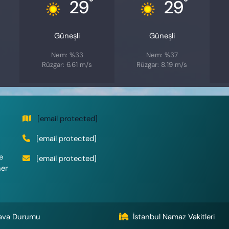
°
°
29
29
Güneşli
Güneşli
Nem: %33
Nem: %37
Rüzgar: 6.61 m/s
Rüzgar: 8.19 m/s
[email protected]
[email protected]
e
[email protected]
her
ava Durumu
İstanbul Namaz Vakitleri