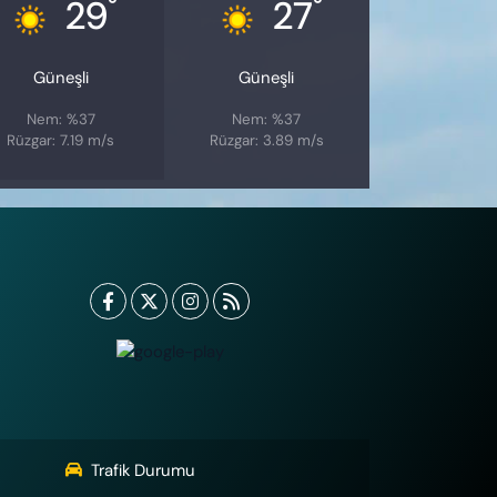
°
°
29
27
Güneşli
Güneşli
Nem: %37
Nem: %37
Rüzgar: 7.19 m/s
Rüzgar: 3.89 m/s
Trafik Durumu