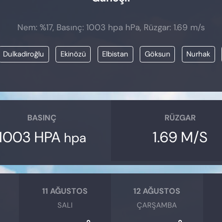
Nem: %17, Basınç: 1003 hpa hPa, Rüzgar: 1.69 m/s
Dulkadiroğlu
Ekinözü
Elbistan
Göksun
Nurhak
BASINÇ
RÜZGAR
1003 HPA
1.69 M/S
hpa
11 AĞUSTOS
12 AĞUSTOS
SALI
ÇARŞAMBA