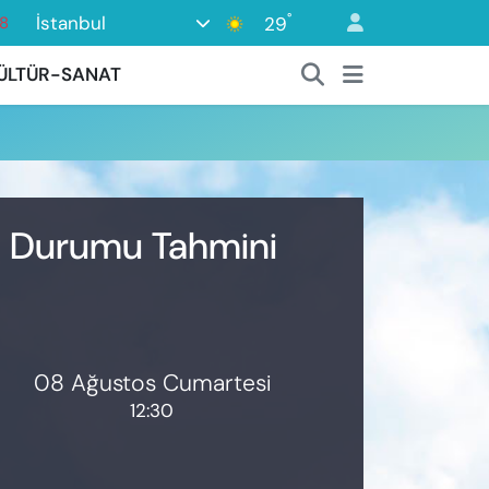
°
İstanbul
29
18
18
ÜLTÜR-SANAT
2
8
3
4
a Durumu Tahmini
08 Ağustos Cumartesi
12:30