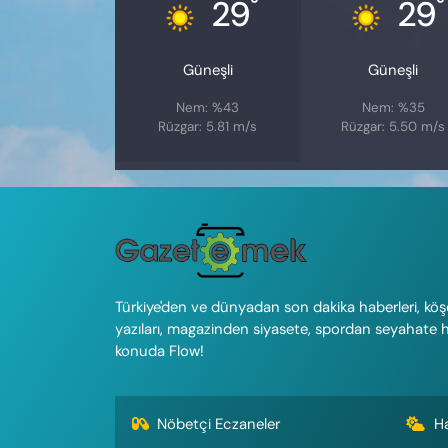
°
°
29
29
Güneşli
Güneşli
Nem: %43
Nem: %35
Rüzgar: 5.81 m/s
Rüzgar: 5.50 m/s
Türkiye'den ve dünyadan son dakika haberleri, köş
yazıları, magazinden siyasete, spordan seyahate 
konuda Flow!
Nöbetçi Eczaneler
H