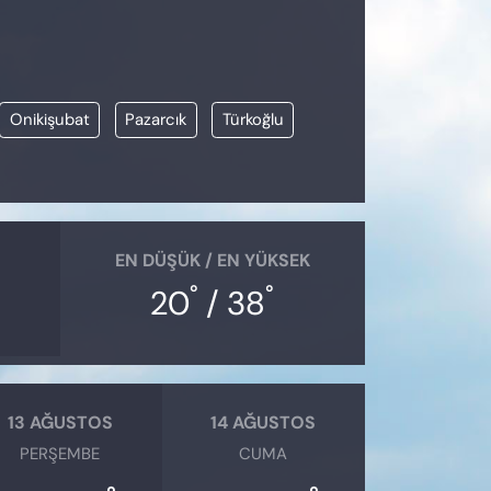
Onikişubat
Pazarcık
Türkoğlu
EN DÜŞÜK / EN YÜKSEK
°
°
20
/ 38
13 AĞUSTOS
14 AĞUSTOS
PERŞEMBE
CUMA