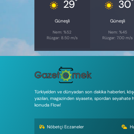
°
°
29
30
Güneşli
Güneşli
Nem: %52
Nem: %45
Rüzgar: 8.50 m/s
Rüzgar: 7.00 m/s
Türkiye'den ve dünyadan son dakika haberleri, köş
yazıları, magazinden siyasete, spordan seyahate 
konuda Flow!
Nöbetçi Eczaneler
H