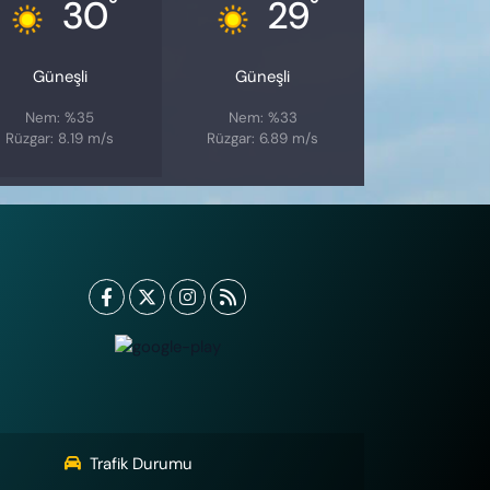
°
°
30
29
Güneşli
Güneşli
Nem: %35
Nem: %33
Rüzgar: 8.19 m/s
Rüzgar: 6.89 m/s
Trafik Durumu