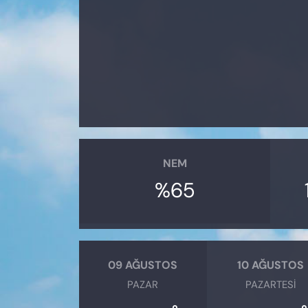
KADIN
SAĞLIK
SPOR
KÜLTÜR-SANAT
MAGAZİN
NEM
ÖZEL HABER
%65
YAZAR KÖŞESİ
SİYASET
09 AĞUSTOS
10 AĞUSTOS
PAZAR
PAZARTESI
VAN VE DİYARBAKIR HABERLERİ