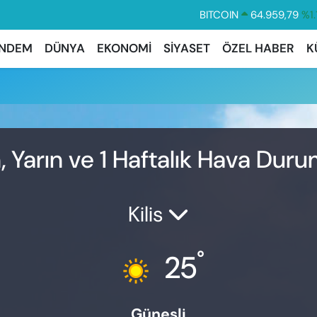
BITCOIN
64.959,79
%1.
DOLAR
47,7436
%0.
NDEM
DÜNYA
EKONOMİ
SİYASET
ÖZEL HABER
K
EURO
55,2510
%0.3
STERLİN
64,4811
%0.3
GRAM ALTIN
6660.55
%0.0
BİST100
13.779
%-1
n, Yarın ve 1 Haftalık Hava Dur
Kilis
°
25
Güneşli