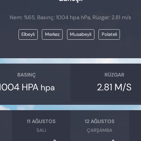
Nem: %65, Basınç: 1004 hpa hPa, Rüzgar: 2.81 m/s
Elbeyli
Merkez
Musabeyli
Polateli
BASINÇ
RÜZGAR
1004 HPA
2.81 M/S
hpa
11 AĞUSTOS
12 AĞUSTOS
SALI
ÇARŞAMBA