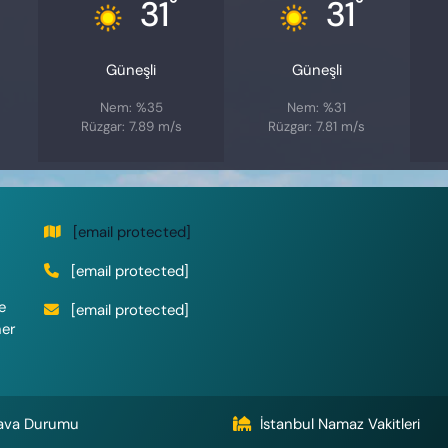
°
°
31
31
Güneşli
Güneşli
Nem: %35
Nem: %31
Rüzgar: 7.89 m/s
Rüzgar: 7.81 m/s
[email protected]
[email protected]
e
[email protected]
her
ava Durumu
İstanbul Namaz Vakitleri