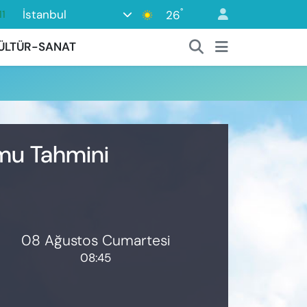
°
İstanbul
26
11
18
ÜLTÜR-SANAT
2
8
3
4
umu Tahmini
08 Ağustos Cumartesi
08:45