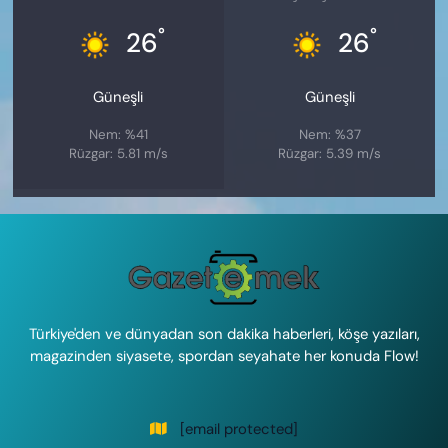
°
°
26
26
Güneşli
Güneşli
Nem: %41
Nem: %37
Rüzgar: 5.81 m/s
Rüzgar: 5.39 m/s
Türkiye'den ve dünyadan son dakika haberleri, köşe yazıları,
magazinden siyasete, spordan seyahate her konuda Flow!
[email protected]