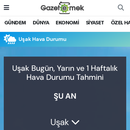
DÜNYA
Nöbetçi Eczaneler
GÜNDEM
DÜNYA
EKONOMİ
SİYASET
ÖZEL H
EKONOMİ
Hava Durumu
Uşak Hava Durumu
EMEK HABERLERİ
İstanbul Namaz Vakitleri
YENİ MEDYADA EMEK
Trafik Durumu
Uşak Bugün, Yarın ve 1 Haftalık
GAZETECİLİĞİNİ GELİŞTİRMEK
Hava Durumu Tahmini
Süper Lig Puan Durumu ve Fikstür
FAYDALI BİLGİLER
ŞU AN
Tüm Manşetler
GÜNDEM
Son Dakika Haberleri
EĞİTİM
Uşak
Haber Arşivi