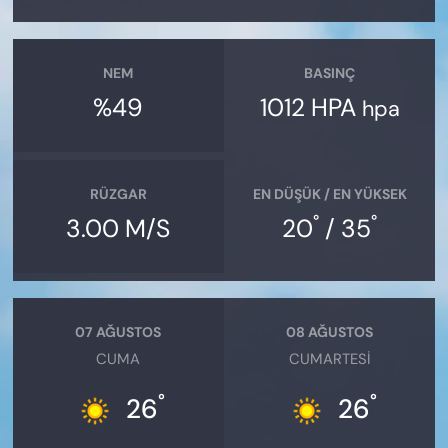
NEM
BASINÇ
%49
1012 HPA
hpa
RÜZGAR
EN DÜŞÜK / EN YÜKSEK
°
°
3.00 M/S
20
/ 35
07 AĞUSTOS
08 AĞUSTOS
CUMA
CUMARTESI
°
°
26
26