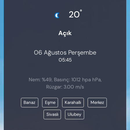
KADIN
°
20
SAĞLIK
Açık
SPOR
KÜLTÜR-SANAT
06 Ağustos Perşembe
05:45
MAGAZİN
ÖZEL HABER
Nem: %49, Basınç: 1012 hpa hPa,
Rüzgar: 3.00 m/s
YAZAR KÖŞESİ
Banaz
Eşme
Karahallı
Merkez
SİYASET
Sivaslı
Ulubey
VAN VE DİYARBAKIR HABERLERİ