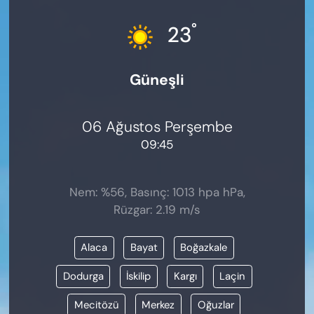
KADIN
°
23
SAĞLIK
Güneşli
SPOR
KÜLTÜR-SANAT
06 Ağustos Perşembe
09:45
MAGAZİN
ÖZEL HABER
Nem: %56, Basınç: 1013 hpa hPa,
Rüzgar: 2.19 m/s
YAZAR KÖŞESİ
Alaca
Bayat
Boğazkale
SİYASET
Dodurga
İskilip
Kargı
Laçin
VAN VE DİYARBAKIR HABERLERİ
Mecitözü
Merkez
Oğuzlar