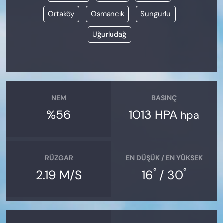
Ortaköy
Osmancık
Sungurlu
Uğurludağ
NEM
BASINÇ
%56
1013 HPA
hpa
RÜZGAR
EN DÜŞÜK / EN YÜKSEK
°
°
2.19 M/S
16
/ 30