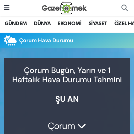
DÜNYA
Nöbetçi Eczaneler
GÜNDEM
DÜNYA
EKONOMİ
SİYASET
ÖZEL H
EKONOMİ
Hava Durumu
Çorum Hava Durumu
EMEK HABERLERİ
İstanbul Namaz Vakitleri
YENİ MEDYADA EMEK
Trafik Durumu
Çorum Bugün, Yarın ve 1
GAZETECİLİĞİNİ GELİŞTİRMEK
Haftalık Hava Durumu Tahmini
Süper Lig Puan Durumu ve Fikstür
FAYDALI BİLGİLER
ŞU AN
Tüm Manşetler
GÜNDEM
Son Dakika Haberleri
EĞİTİM
Çorum
Haber Arşivi