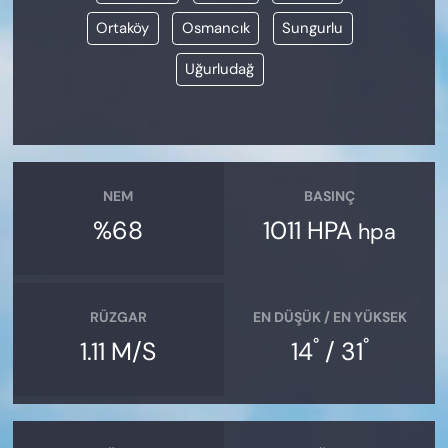
Ortaköy
Osmancık
Sungurlu
Uğurludağ
NEM
BASINÇ
%68
1011 HPA
hpa
RÜZGAR
EN DÜŞÜK / EN YÜKSEK
°
°
1.11 M/S
14
/ 31