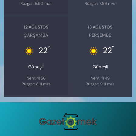
Rüzgar: 6.50 m/s
Rüzgar: 7.89 m/s
12 AĞUSTOS
13 AĞUSTOS
ÇARŞAMBA
PERŞEMBE
°
°
22
22
Güneşli
Güneşli
Nem: %56
Nem: %49
Rüzgar: 8.11 m/s
Rüzgar: 9.11 m/s