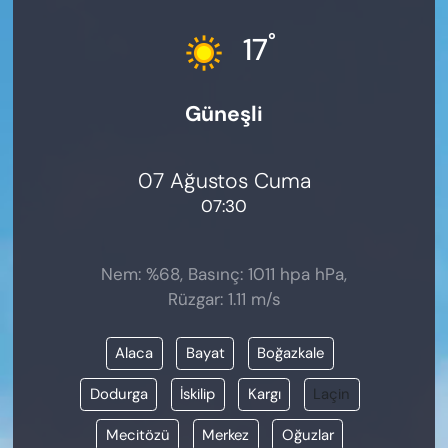
KADIN
°
17
SAĞLIK
Güneşli
SPOR
KÜLTÜR-SANAT
07 Ağustos Cuma
07:30
MAGAZİN
ÖZEL HABER
Nem: %68, Basınç: 1011 hpa hPa,
Rüzgar: 1.11 m/s
YAZAR KÖŞESİ
Alaca
Bayat
Boğazkale
SİYASET
Dodurga
İskilip
Kargı
Laçin
VAN VE DİYARBAKIR HABERLERİ
Mecitözü
Merkez
Oğuzlar