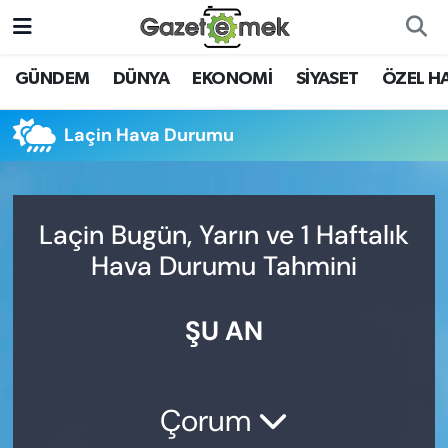
DÜNYA
Nöbetçi Eczaneler
GÜNDEM
DÜNYA
EKONOMİ
SİYASET
ÖZEL H
EKONOMİ
Hava Durumu
Laçin Hava Durumu
EMEK HABERLERİ
İstanbul Namaz Vakitleri
YENİ MEDYADA EMEK
Trafik Durumu
Laçin Bugün, Yarın ve 1 Haftalık
GAZETECİLİĞİNİ GELİŞTİRMEK
Hava Durumu Tahmini
Süper Lig Puan Durumu ve Fikstür
FAYDALI BİLGİLER
ŞU AN
Tüm Manşetler
GÜNDEM
Son Dakika Haberleri
EĞİTİM
Çorum
Haber Arşivi