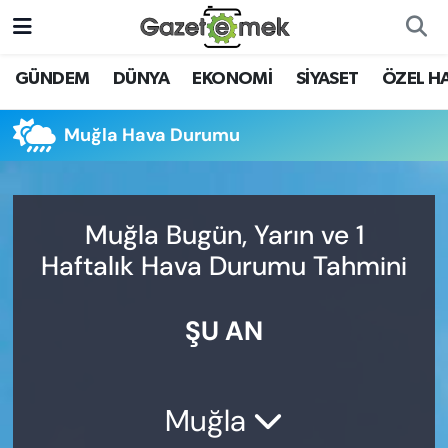
DÜNYA
Nöbetçi Eczaneler
GÜNDEM
DÜNYA
EKONOMİ
SİYASET
ÖZEL H
EKONOMİ
Hava Durumu
Muğla Hava Durumu
EMEK HABERLERİ
İstanbul Namaz Vakitleri
YENİ MEDYADA EMEK
Trafik Durumu
Muğla Bugün, Yarın ve 1
GAZETECİLİĞİNİ GELİŞTİRMEK
Haftalık Hava Durumu Tahmini
Süper Lig Puan Durumu ve Fikstür
FAYDALI BİLGİLER
ŞU AN
Tüm Manşetler
GÜNDEM
Son Dakika Haberleri
EĞİTİM
Muğla
Haber Arşivi