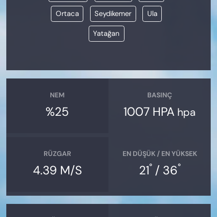
Ortaca
Seydikemer
Ula
Yatağan
NEM
BASINÇ
%25
1007 HPA
hpa
RÜZGAR
EN DÜŞÜK / EN YÜKSEK
°
°
4.39 M/S
21
/ 36