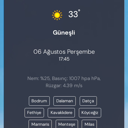
KADIN
°
33
SAĞLIK
Güneşli
SPOR
KÜLTÜR-SANAT
06 Ağustos Perşembe
17:45
MAGAZİN
ÖZEL HABER
Nem: %25, Basınç: 1007 hpa hPa,
Rüzgar: 4.39 m/s
YAZAR KÖŞESİ
Bodrum
Dalaman
Datça
SİYASET
Fethiye
Kavaklıdere
Köyceğiz
VAN VE DİYARBAKIR HABERLERİ
Marmaris
Menteşe
Milas