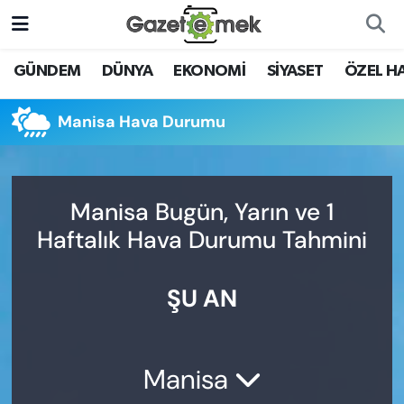
DÜNYA
Nöbetçi Eczaneler
GÜNDEM
DÜNYA
EKONOMİ
SİYASET
ÖZEL H
EKONOMİ
Hava Durumu
Manisa Hava Durumu
EMEK HABERLERİ
İstanbul Namaz Vakitleri
YENİ MEDYADA EMEK
Trafik Durumu
Manisa Bugün, Yarın ve 1
GAZETECİLİĞİNİ GELİŞTİRMEK
Haftalık Hava Durumu Tahmini
Süper Lig Puan Durumu ve Fikstür
FAYDALI BİLGİLER
ŞU AN
Tüm Manşetler
GÜNDEM
Son Dakika Haberleri
EĞİTİM
Manisa
Haber Arşivi