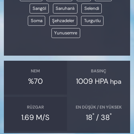
Sarıgöl
Saruhanlı
Selendi
Soma
Şehzadeler
Turgutlu
Yunusemre
NEM
BASINÇ
%70
1009 HPA
hpa
RÜZGAR
EN DÜŞÜK / EN YÜKSEK
°
°
1.69 M/S
18
/ 38