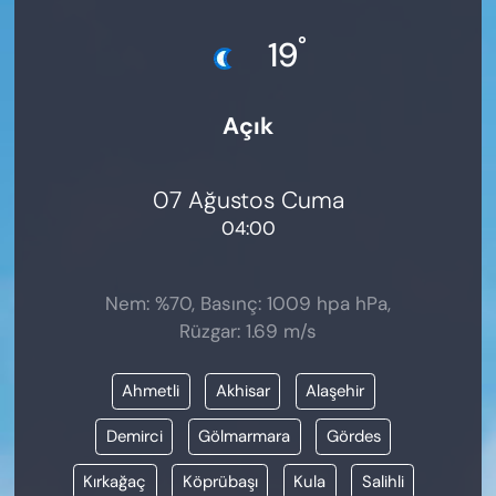
KADIN
°
19
SAĞLIK
Açık
SPOR
KÜLTÜR-SANAT
07 Ağustos Cuma
04:00
MAGAZİN
ÖZEL HABER
Nem: %70, Basınç: 1009 hpa hPa,
Rüzgar: 1.69 m/s
YAZAR KÖŞESİ
Ahmetli
Akhisar
Alaşehir
SİYASET
Demirci
Gölmarmara
Gördes
VAN VE DİYARBAKIR HABERLERİ
Kırkağaç
Köprübaşı
Kula
Salihli