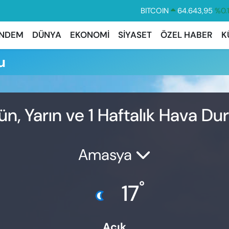
BITCOIN
64.643,95
%0.
DOLAR
47,6006
%0.
NDEM
DÜNYA
EKONOMİ
SİYASET
ÖZEL HABER
K
EURO
55,0250
%0.
u
STERLİN
64,2398
%0
GRAM ALTIN
6500.87
%0.
BİST100
13.799
%7
, Yarın ve 1 Haftalık Hava D
Amasya
°
17
Açık