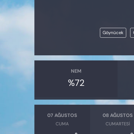
KADIN
SAĞLIK
Göynücek
SPOR
KÜLTÜR-SANAT
MAGAZİN
NEM
ÖZEL HABER
%72
YAZAR KÖŞESİ
SİYASET
07 AĞUSTOS
08 AĞUSTOS
CUMA
CUMARTESI
VAN VE DİYARBAKIR HABERLERİ