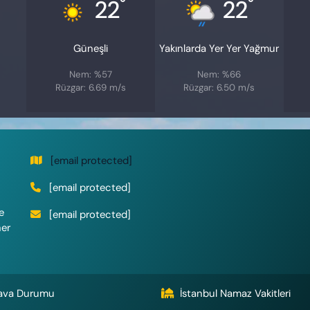
°
°
22
22
Güneşli
Yakınlarda Yer Yer Yağmur
Nem: %57
Nem: %66
Rüzgar: 6.69 m/s
Rüzgar: 6.50 m/s
[email protected]
[email protected]
e
[email protected]
her
ava Durumu
İstanbul Namaz Vakitleri