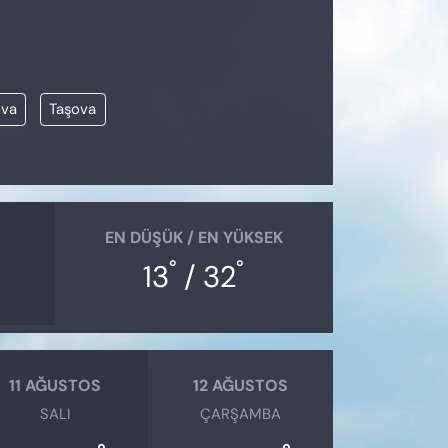
ova
Taşova
EN DÜŞÜK / EN YÜKSEK
°
°
13
/ 32
11 AĞUSTOS
12 AĞUSTOS
SALI
ÇARŞAMBA