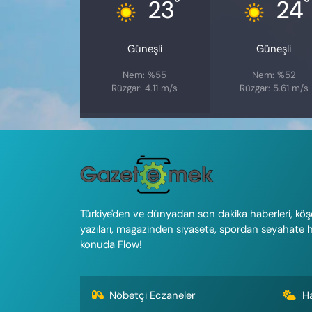
°
°
23
24
Güneşli
Güneşli
Nem: %55
Nem: %52
Rüzgar: 4.11 m/s
Rüzgar: 5.61 m/s
Türkiye'den ve dünyadan son dakika haberleri, köş
yazıları, magazinden siyasete, spordan seyahate 
konuda Flow!
Nöbetçi Eczaneler
H