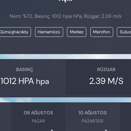
Nem: %72, Basınç: 1012 hpa hPa, Rüzgar: 2.39 m/s
Gümüşhacıköy
Hamamözü
Merkez
Merzifon
Sulu
BASINÇ
RÜZGAR
1012 HPA
2.39 M/S
hpa
09 AĞUSTOS
10 AĞUSTOS
PAZAR
PAZARTESI