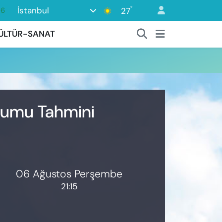
°
İstanbul
27
16
06
ÜLTÜR-SANAT
02
.2
12
0
urumu Tahmini
06 Ağustos Perşembe
21:15