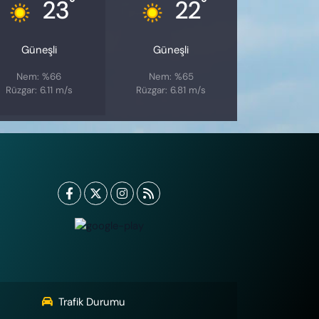
°
°
23
22
Güneşli
Güneşli
Nem: %66
Nem: %65
Rüzgar: 6.11 m/s
Rüzgar: 6.81 m/s
Trafik Durumu