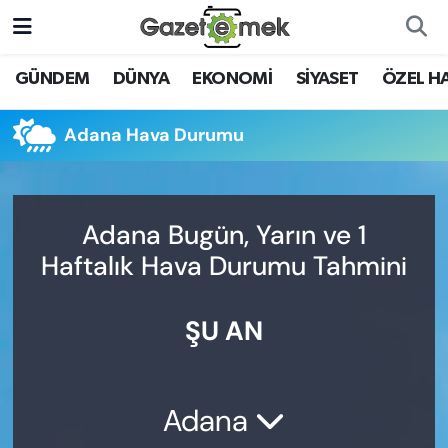
DÜNYA
Nöbetçi Eczaneler
GÜNDEM
DÜNYA
EKONOMİ
SİYASET
ÖZEL H
EKONOMİ
Hava Durumu
Adana Hava Durumu
EMEK HABERLERİ
İstanbul Namaz Vakitleri
YENİ MEDYADA EMEK
Trafik Durumu
Adana Bugün, Yarın ve 1
GAZETECİLİĞİNİ GELİŞTİRMEK
Haftalık Hava Durumu Tahmini
Süper Lig Puan Durumu ve Fikstür
FAYDALI BİLGİLER
ŞU AN
Tüm Manşetler
GÜNDEM
Son Dakika Haberleri
EĞİTİM
Adana
Haber Arşivi