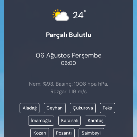
KADIN
°
24
SAĞLIK
Parçalı Bulutlu
SPOR
KÜLTÜR-SANAT
06 Ağustos Perşembe
06:00
MAGAZİN
ÖZEL HABER
Nem: %93, Basınç: 1008 hpa hPa,
Rüzgar: 1.19 m/s
YAZAR KÖŞESİ
Aladağ
Ceyhan
Çukurova
Feke
SİYASET
İmamoğlu
Karaisalı
Karataş
VAN VE DİYARBAKIR HABERLERİ
Kozan
Pozantı
Saimbeyli