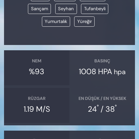
Sarıçam
Seyhan
Tufanbeyli
Yumurtalık
Yüreğir
NEM
BASINÇ
%93
1008 HPA
hpa
RÜZGAR
EN DÜŞÜK / EN YÜKSEK
°
°
1.19 M/S
24
/ 38