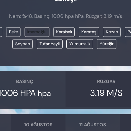
Nem: %48, Basınç: 1006 hpa hPa, Rüzgar: 3.19 m/s
Feke
İmamoğlu
Karaisalı
Karataş
Kozan
P
Seyhan
Tufanbeyli
Yumurtalık
Yüreğir
BASINÇ
RÜZGAR
1006 HPA
3.19 M/S
hpa
10 AĞUSTOS
11 AĞUSTOS