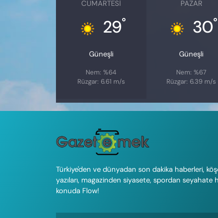
CUMARTESI
PAZAR
°
°
29
30
Güneşli
Güneşli
Nem: %64
Nem: %67
Rüzgar: 6.61 m/s
Rüzgar: 6.39 m/s
Türkiye'den ve dünyadan son dakika haberleri, köş
yazıları, magazinden siyasete, spordan seyahate 
konuda Flow!