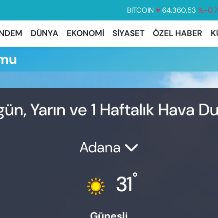
BITCOIN
64.360,53
%-0.7
DOLAR
47,7069
%0.
NDEM
DÜNYA
EKONOMİ
SİYASET
ÖZEL HABER
K
EURO
55,0265
%0.
umu
STERLİN
64,1897
%0.0
GRAM ALTIN
6574.81
%1.
BİST100
13.887
%6
n, Yarın ve 1 Haftalık Hava 
Adana
°
31
Güneşli