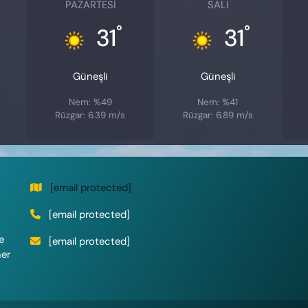
PAZARTESI
SALI
°
°
31
31
Güneşli
Güneşli
Nem: %49
Nem: %41
Rüzgar: 6.39 m/s
Rüzgar: 6.89 m/s
[email protected]
[email protected]
e
[email protected]
her