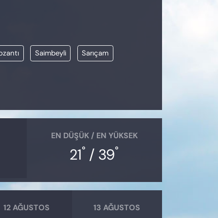
ozantı
Saimbeyli
Sarıçam
EN DÜŞÜK / EN YÜKSEK
°
°
21
/ 39
12 AĞUSTOS
13 AĞUSTOS