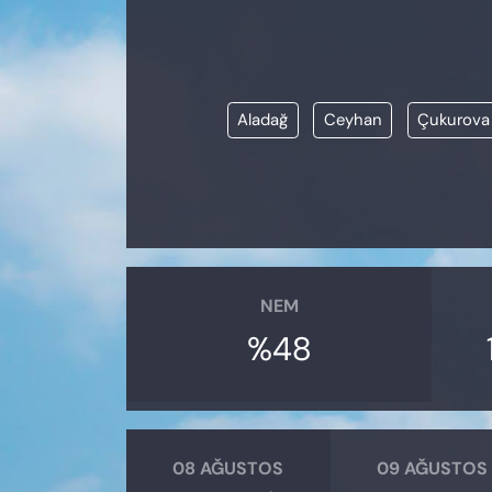
KADIN
SAĞLIK
Aladağ
Ceyhan
Çukurova
SPOR
KÜLTÜR-SANAT
MAGAZİN
ÖZEL HABER
NEM
%48
YAZAR KÖŞESİ
SİYASET
VAN VE DİYARBAKIR HABERLERİ
08 AĞUSTOS
09 AĞUSTOS