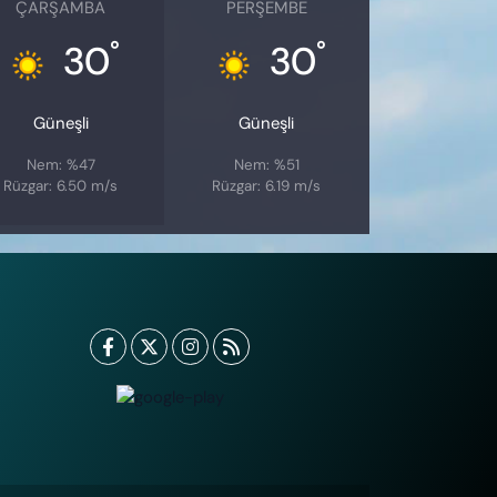
ÇARŞAMBA
PERŞEMBE
°
°
30
30
Güneşli
Güneşli
Nem: %47
Nem: %51
Rüzgar: 6.50 m/s
Rüzgar: 6.19 m/s