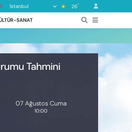
°
İstanbul
26
6
17
ÜLTÜR-SANAT
01
2
44
4
Durumu Tahmini
07 Ağustos Cuma
10:00