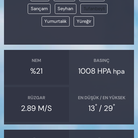
Sarıçam
Seyhan
Tufanbeyli
Yumurtalık
Yüreğir
NEM
BASINÇ
%21
1008 HPA
hpa
RÜZGAR
EN DÜŞÜK / EN YÜKSEK
°
°
2.89 M/S
13
/ 29