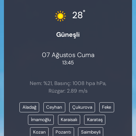
KADIN
°
28
SAĞLIK
Güneşli
SPOR
KÜLTÜR-SANAT
07 Ağustos Cuma
13:45
MAGAZİN
ÖZEL HABER
Nem: %21, Basınç: 1008 hpa hPa,
Rüzgar: 2.89 m/s
YAZAR KÖŞESİ
Aladağ
Ceyhan
Çukurova
Feke
SİYASET
İmamoğlu
Karaisalı
Karataş
VAN VE DİYARBAKIR HABERLERİ
Kozan
Pozantı
Saimbeyli