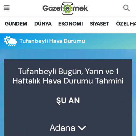
DÜNYA
Nöbetçi Eczaneler
GÜNDEM
DÜNYA
EKONOMİ
SİYASET
ÖZEL H
EKONOMİ
Hava Durumu
Tufanbeyli Hava Durumu
EMEK HABERLERİ
İstanbul Namaz Vakitleri
YENİ MEDYADA EMEK
Trafik Durumu
Tufanbeyli Bugün, Yarın ve 1
GAZETECİLİĞİNİ GELİŞTİRMEK
Haftalık Hava Durumu Tahmini
Süper Lig Puan Durumu ve Fikstür
FAYDALI BİLGİLER
ŞU AN
Tüm Manşetler
GÜNDEM
Son Dakika Haberleri
EĞİTİM
Adana
Haber Arşivi