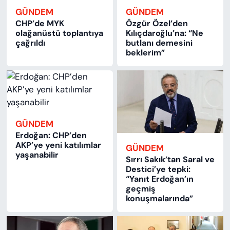
GÜNDEM
GÜNDEM
CHP’de MYK
Özgür Özel’den
olağanüstü toplantıya
Kılıçdaroğlu’na: “Ne
çağrıldı
butlanı demesini
beklerim”
GÜNDEM
Erdoğan: CHP’den
AKP’ye yeni katılımlar
GÜNDEM
yaşanabilir
Sırrı Sakık’tan Saral ve
Destici’ye tepki:
“Yanıt Erdoğan’ın
geçmiş
konuşmalarında”