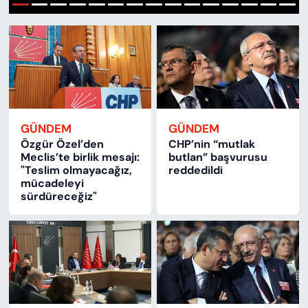
KADIN
1
2
3
4
5
6
7
8
9
10
11
12
13
14
15
SAĞLIK
SPOR
KÜLTÜR-SANAT
GÜNDEM
GÜNDEM
Özgür Özel’den
CHP’nin “mutlak
MAGAZİN
Meclis’te birlik mesajı:
butlan” başvurusu
"Teslim olmayacağız,
reddedildi
ÖZEL HABER
mücadeleyi
sürdüreceğiz"
YAZAR KÖŞESİ
SİYASET
VAN VE DİYARBAKIR HABERLERİ