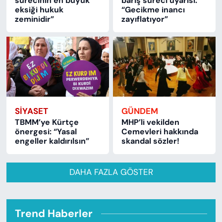
sürecinin en büyük
barış süreci uyarısı:
eksiği hukuk
“Gecikme inancı
zeminidir”
zayıflatıyor”
SİYASET
GÜNDEM
TBMM’ye Kürtçe
MHP’li vekilden
önergesi: “Yasal
Cemevleri hakkında
engeller kaldırılsın”
skandal sözler!
DAHA FAZLA GÖSTER
Trend Haberler