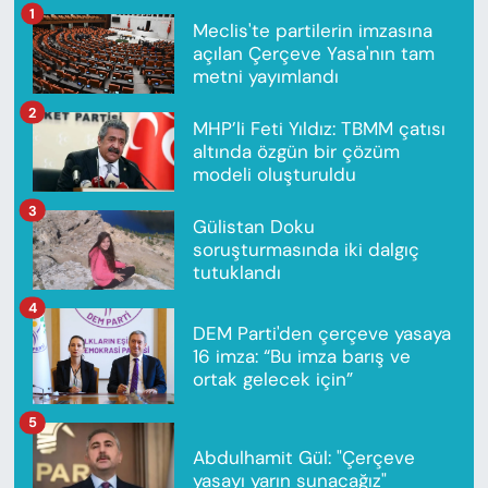
1
Meclis'te partilerin imzasına
açılan Çerçeve Yasa'nın tam
metni yayımlandı
2
MHP’li Feti Yıldız: TBMM çatısı
altında özgün bir çözüm
modeli oluşturuldu
3
Gülistan Doku
soruşturmasında iki dalgıç
tutuklandı
4
DEM Parti'den çerçeve yasaya
16 imza: “Bu imza barış ve
ortak gelecek için”
5
Abdulhamit Gül: "Çerçeve
yasayı yarın sunacağız"