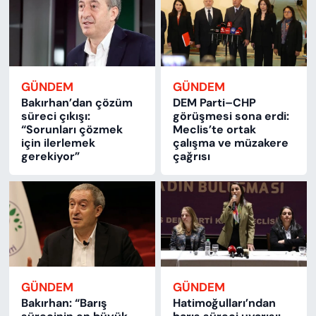
GÜNDEM
GÜNDEM
Bakırhan’dan çözüm
DEM Parti–CHP
süreci çıkışı:
görüşmesi sona erdi:
“Sorunları çözmek
Meclis’te ortak
için ilerlemek
çalışma ve müzakere
gerekiyor”
çağrısı
GÜNDEM
GÜNDEM
Bakırhan: “Barış
Hatimoğulları’ndan