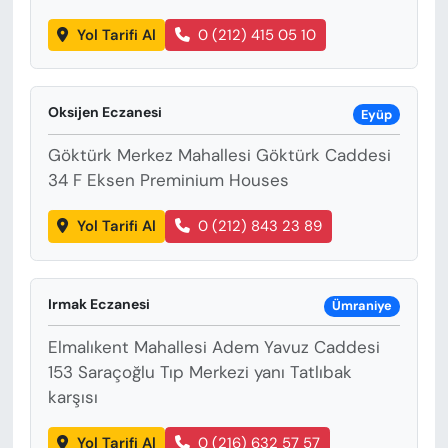
Yol Tarifi Al
0 (212) 415 05 10
Oksijen Eczanesi
Eyüp
Göktürk Merkez Mahallesi Göktürk Caddesi
34 F Eksen Preminium Houses
Yol Tarifi Al
0 (212) 843 23 89
Irmak Eczanesi
Ümraniye
Elmalıkent Mahallesi Adem Yavuz Caddesi
153 Saraçoğlu Tıp Merkezi yanı Tatlıbak
karşısı
Yol Tarifi Al
0 (216) 632 57 57