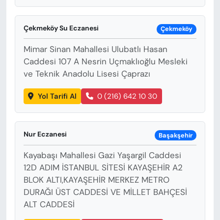
Çekmeköy Su Eczanesi
Çekmeköy
Mimar Sinan Mahallesi Ulubatlı Hasan
Caddesi 107 A Nesrin Uçmaklıoğlu Mesleki
ve Teknik Anadolu Lisesi Çaprazı
Yol Tarifi Al
0 (216) 642 10 30
Nur Eczanesi
Başakşehir
Kayabaşı Mahallesi Gazi Yaşargil Caddesi
12D ADIM İSTANBUL SİTESİ KAYAŞEHİR A2
BLOK ALTI,KAYAŞEHİR MERKEZ METRO
DURAĞI ÜST CADDESİ VE MİLLET BAHÇESİ
ALT CADDESİ