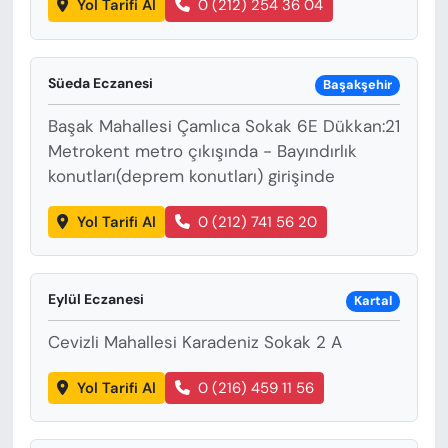
Yol Tarifi Al
0 (212) 254 36 04
Süeda Eczanesi
Başakşehir
Başak Mahallesi Çamlıca Sokak 6E Dükkan:21
Metrokent metro çıkışında - Bayındırlık
konutları(deprem konutları) girişinde
Yol Tarifi Al
0 (212) 741 56 20
Eylül Eczanesi
Kartal
Cevizli Mahallesi Karadeniz Sokak 2 A
Yol Tarifi Al
0 (216) 459 11 56