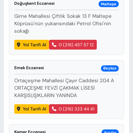
Doğuşkent Eczanesi
Maltepe
Girne Mahallesi Çiftlik Sokak 13 F Maltepe
Köprüsü'nün yukarısındaki Petrol Ofisi'nin
sokağı
Yol Tarifi Al
0 (216) 457 57 12
Emek Eczanesi
Beykoz
Ortaçeşme Mahallesi Çayır Caddesi 204 A
ORTAÇEŞME FEVZİ ÇAKMAK LİSESİ
KARŞISI,IŞIKLARIN YANINDA
Yol Tarifi Al
0 (216) 323 44 41
Kamer Eczanesi
Avcılar