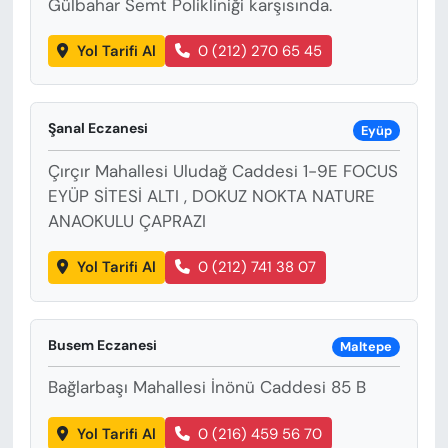
Gülbahar Semt Polikliniği karşısında.
Yol Tarifi Al
0 (212) 270 65 45
Şanal Eczanesi
Eyüp
Çırçır Mahallesi Uludağ Caddesi 1-9E FOCUS
EYÜP SİTESİ ALTI , DOKUZ NOKTA NATURE
ANAOKULU ÇAPRAZI
Yol Tarifi Al
0 (212) 741 38 07
Busem Eczanesi
Maltepe
Bağlarbaşı Mahallesi İnönü Caddesi 85 B
Yol Tarifi Al
0 (216) 459 56 70