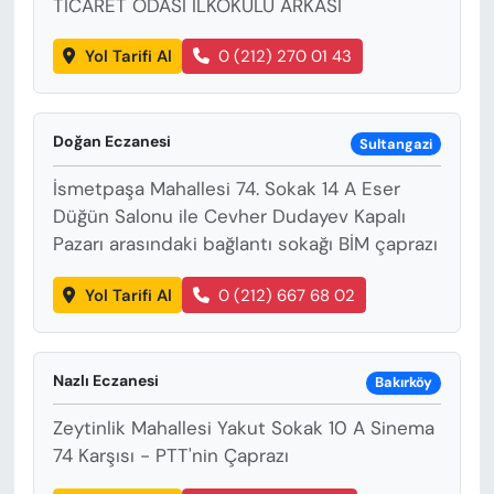
TİCARET ODASI İLKOKULU ARKASI
Yol Tarifi Al
0 (212) 270 01 43
Doğan Eczanesi
Sultangazi
İsmetpaşa Mahallesi 74. Sokak 14 A Eser
Düğün Salonu ile Cevher Dudayev Kapalı
Pazarı arasındaki bağlantı sokağı BİM çaprazı
Yol Tarifi Al
0 (212) 667 68 02
Nazlı Eczanesi
Bakırköy
Zeytinlik Mahallesi Yakut Sokak 10 A Sinema
74 Karşısı - PTT'nin Çaprazı