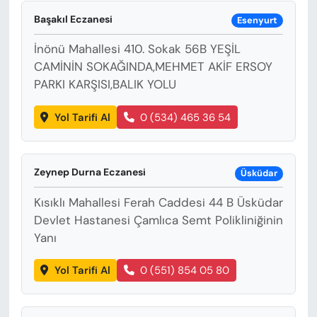
Başakıl Eczanesi
Esenyurt
İnönü Mahallesi 410. Sokak 56B YEŞİL
CAMİNİN SOKAĞINDA,MEHMET AKİF ERSOY
PARKI KARŞISI,BALIK YOLU
Yol Tarifi Al
0 (534) 465 36 54
Zeynep Durna Eczanesi
Üsküdar
Kısıklı Mahallesi Ferah Caddesi 44 B Üsküdar
Devlet Hastanesi Çamlıca Semt Polikliniğinin
Yanı
Yol Tarifi Al
0 (551) 854 05 80