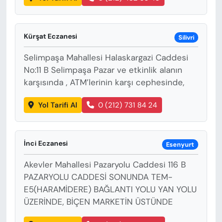
Kürşat Eczanesi
Silivri
Selimpaşa Mahallesi Halaskargazi Caddesi
No:11 B Selimpaşa Pazar ve etkinlik alanın
karşısında , ATM’lerinin karşı cephesinde,
Yol Tarifi Al
0 (212) 731 84 24
İnci Eczanesi
Esenyurt
Akevler Mahallesi Pazaryolu Caddesi 116 B
PAZARYOLU CADDESİ SONUNDA TEM-
E5(HARAMİDERE) BAĞLANTI YOLU YAN YOLU
ÜZERİNDE, BİÇEN MARKETİN ÜSTÜNDE