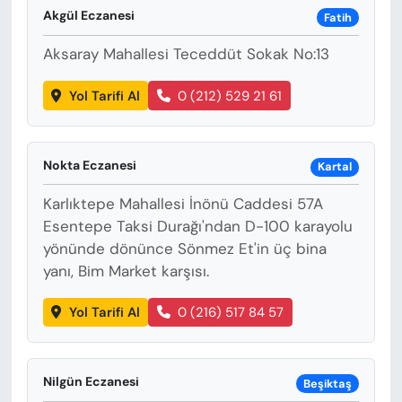
Akgül Eczanesi
Fatih
Aksaray Mahallesi Teceddüt Sokak No:13
Yol Tarifi Al
0 (212) 529 21 61
Nokta Eczanesi
Kartal
Karlıktepe Mahallesi İnönü Caddesi 57A
Esentepe Taksi Durağı'ndan D-100 karayolu
yönünde dönünce Sönmez Et'in üç bina
yanı, Bim Market karşısı.
Yol Tarifi Al
0 (216) 517 84 57
Nilgün Eczanesi
Beşiktaş