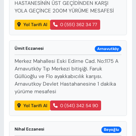
HASTANESİNİN ÜST GEÇİDİNDEN KARŞI
YOLA GEÇİNCE 200M YÜRÜME MESAFESİ
Yol Tarifi Al
0 (551) 362 34 77
Ümit Eczanesi
Arnavutköy
Merkez Mahallesi Eski Edirne Cad. No:1175 A
Arnavutköy Tıp Merkezi bitişiği. Faruk
Güllüoğlu ve Flo ayakkabıcılık karşısı.
Arnavutkoy Devlet Hastahanesine 1 dakika
yürüme mesafesi
Yol Tarifi Al
0 (541) 342 54 90
Nihal Eczanesi
Beyoğlu