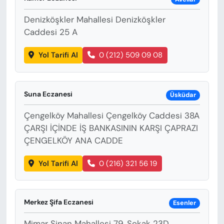
Denizköşkler Mahallesi Denizköşkler
Caddesi 25 A
Yol Tarifi Al
0 (212) 509 09 08
Suna Eczanesi
Üsküdar
Çengelköy Mahallesi Çengelköy Caddesi 38A
ÇARŞI İÇİNDE İŞ BANKASININ KARŞI ÇAPRAZI
ÇENGELKÖY ANA CADDE
Yol Tarifi Al
0 (216) 321 56 19
Merkez Şifa Eczanesi
Esenler
Mimar Sinan Mahallesi 79. Sokak 23D