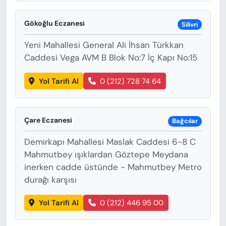
Gökoğlu Eczanesi
Silivri
Yeni Mahallesi General Ali İhsan Türkkan
Caddesi Vega AVM B Blok No:7 İç Kapı No:15
Yol Tarifi Al
0 (212) 728 74 64
Çare Eczanesi
Bağcılar
Demirkapı Mahallesi Maslak Caddesi 6-8 C
Mahmutbey ışıklardan Göztepe Meydana
inerken cadde üstünde - Mahmutbey Metro
durağı karşısı
Yol Tarifi Al
0 (212) 446 95 00