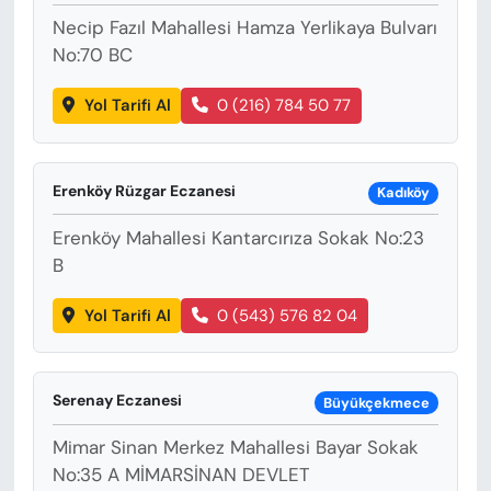
Necip Fazıl Mahallesi Hamza Yerlikaya Bulvarı
No:70 BC
Yol Tarifi Al
0 (216) 784 50 77
Erenköy Rüzgar Eczanesi
Kadıköy
Erenköy Mahallesi Kantarcırıza Sokak No:23
B
Yol Tarifi Al
0 (543) 576 82 04
Serenay Eczanesi
Büyükçekmece
Mimar Sinan Merkez Mahallesi Bayar Sokak
No:35 A MİMARSİNAN DEVLET