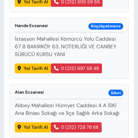
Yol Tarifi Al
0 (212) 505 59 59
Hande Eczanesi
Küçükçekmece
İstasyon Mahallesi Kömürcü Yolu Caddesi
67 B BAKIRKÖY 63. NOTERLİĞİ VE CANBEY
SÜRÜCÜ KURSU YANI
Yol Tarifi Al
0 (212) 697 58 48
Alan Eczanesi
Silivri
Alibey Mahallesi Hürriyet Caddesi 4 A İSKİ
Ana Binası Sokağı ve İlçe Sağlık Arka Sokağı
Yol Tarifi Al
0 (212) 728 78 68