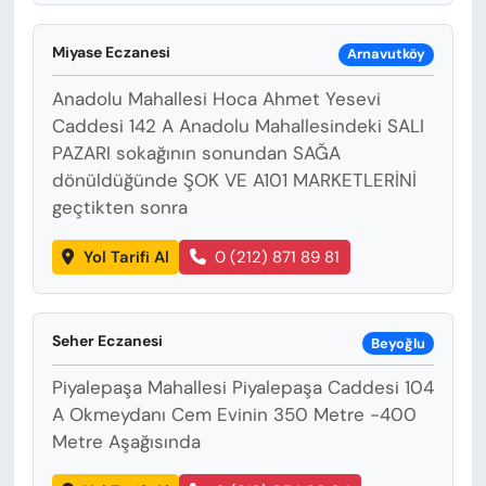
Miyase Eczanesi
Arnavutköy
Anadolu Mahallesi Hoca Ahmet Yesevi
Caddesi 142 A Anadolu Mahallesindeki SALI
PAZARI sokağının sonundan SAĞA
dönüldüğünde ŞOK VE A101 MARKETLERİNİ
geçtikten sonra
Yol Tarifi Al
0 (212) 871 89 81
Seher Eczanesi
Beyoğlu
Piyalepaşa Mahallesi Piyalepaşa Caddesi 104
A Okmeydanı Cem Evinin 350 Metre -400
Metre Aşağısında