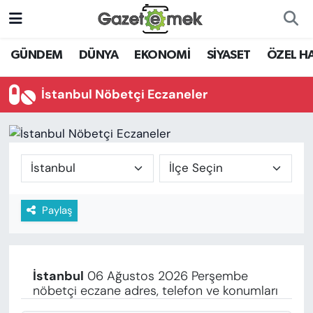
DÜNYA
Nöbetçi Eczaneler
GÜNDEM
DÜNYA
EKONOMİ
SİYASET
ÖZEL H
EKONOMİ
Hava Durumu
İstanbul Nöbetçi Eczaneler
EMEK HABERLERİ
İstanbul Namaz Vakitleri
YENİ MEDYADA EMEK
Trafik Durumu
GAZETECİLİĞİNİ GELİŞTİRMEK
Süper Lig Puan Durumu ve Fikstür
Paylaş
FAYDALI BİLGİLER
Tüm Manşetler
GÜNDEM
Son Dakika Haberleri
İstanbul
06 Ağustos 2026 Perşembe
EĞİTİM
nöbetçi eczane adres, telefon ve konumları
Haber Arşivi