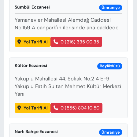
KADIN
Sümbül Eczanesi
Ümraniye
SAĞLIK
Yamanevler Mahallesi Alemdağ Caddesi
No:159 A canpark'ın ilerisinde ana caddede
SPOR
Yol Tarifi Al
0 (216) 335 00 35
KÜLTÜR-SANAT
MAGAZİN
Kültür Eczanesi
Beylikdüzü
Yakuplu Mahallesi 44. Sokak No:2 4 E-9
ÖZEL HABER
Yakuplu Fatih Sultan Mehmet Kültür Merkezi
Yanı
YAZAR KÖŞESİ
Yol Tarifi Al
0 (555) 804 10 50
SİYASET
VAN VE DİYARBAKIR HABERLERİ
Narlı Bahçe Eczanesi
Ümraniye