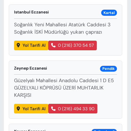
Istanbul Eczanesi
Kartal
Soğanlık Yeni Mahallesi Atatürk Caddesi 3
Soğanlık İSKİ Müdürlüğü yukarı çaprazı
Yol Tarifi Al
0 (216) 370 54 57
Zeynep Eczanesi
Pendik
Güzelyalı Mahallesi Anadolu Caddesi 1 D E5
GÜZELYALI KÖPRÜSÜ ÜZERİ MUHTARLIK
KARŞISI
Yol Tarifi Al
0 (216) 494 33 90