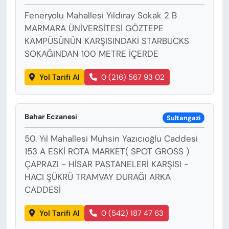
Feneryolu Mahallesi Yıldıray Sokak 2 B
MARMARA ÜNİVERSİTESİ GÖZTEPE
KAMPÜSÜNÜN KARŞISINDAKİ STARBUCKS
SOKAĞINDAN 100 METRE İÇERDE
Yol Tarifi Al
0 (216) 567 93 02
Bahar Eczanesi
Sultangazi
50. Yıl Mahallesi Muhsin Yazıcıoğlu Caddesi
153 A ESKİ ROTA MARKET( SPOT GROSS )
ÇAPRAZI - HİSAR PASTANELERİ KARŞISI -
HACI ŞÜKRÜ TRAMVAY DURAĞI ARKA
CADDESİ
Yol Tarifi Al
0 (542) 187 47 63