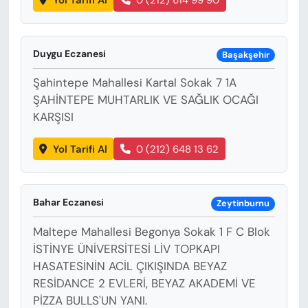
Yol Tarifi Al
0 (212) 614 99 90
Duygu Eczanesi
Başakşehir
Şahintepe Mahallesi Kartal Sokak 7 1A
ŞAHİNTEPE MUHTARLIK VE SAĞLIK OCAĞI
KARŞISI
Yol Tarifi Al
0 (212) 648 13 62
Bahar Eczanesi
Zeytinburnu
Maltepe Mahallesi Begonya Sokak 1 F C Blok
İSTİNYE ÜNİVERSİTESİ LİV TOPKAPI
HASATESİNİN ACİL ÇIKIŞINDA BEYAZ
RESİDANCE 2 EVLERİ, BEYAZ AKADEMİ VE
PİZZA BULLS'UN YANI.