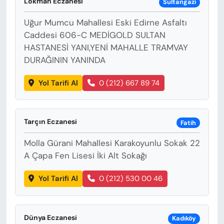
Lokman Eczanesi
Sultangazi
Uğur Mumcu Mahallesi Eski Edirne Asfaltı
Caddesi 606-C MEDİGOLD SULTAN
HASTANESİ YANI,YENİ MAHALLE TRAMVAY
DURAĞININ YANINDA
Yol Tarifi Al
0 (212) 667 89 74
Tarçın Eczanesi
Fatih
Molla Gürani Mahallesi Karakoyunlu Sokak 22
A Çapa Fen Lisesi İki Alt Sokağı
Yol Tarifi Al
0 (212) 530 00 46
Dünya Eczanesi
Kadıköy