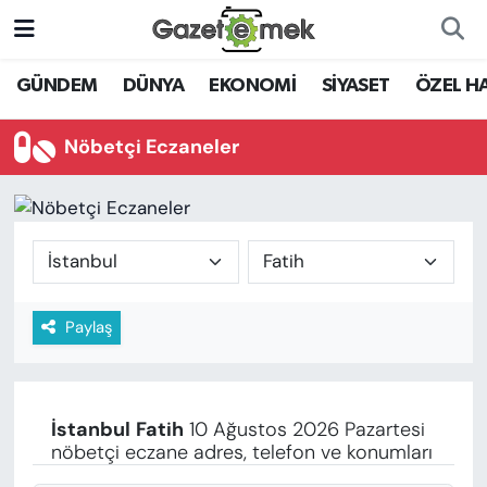
DÜNYA
Nöbetçi Eczaneler
GÜNDEM
DÜNYA
EKONOMİ
SİYASET
ÖZEL H
EKONOMİ
Hava Durumu
Nöbetçi Eczaneler
EMEK HABERLERİ
İstanbul Namaz Vakitleri
YENİ MEDYADA EMEK
Trafik Durumu
GAZETECİLİĞİNİ GELİŞTİRMEK
Süper Lig Puan Durumu ve Fikstür
Paylaş
FAYDALI BİLGİLER
Tüm Manşetler
GÜNDEM
Son Dakika Haberleri
İstanbul
Fatih
10 Ağustos 2026 Pazartesi
EĞİTİM
nöbetçi eczane adres, telefon ve konumları
Haber Arşivi