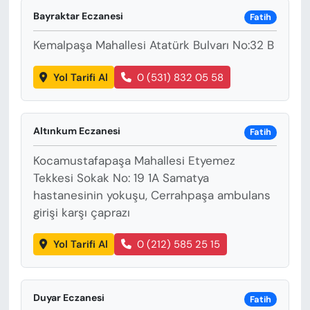
KADIN
Bayraktar Eczanesi
Fatih
SAĞLIK
Kemalpaşa Mahallesi Atatürk Bulvarı No:32 B
SPOR
Yol Tarifi Al
0 (531) 832 05 58
KÜLTÜR-SANAT
Altınkum Eczanesi
Fatih
MAGAZİN
Kocamustafapaşa Mahallesi Etyemez
Tekkesi Sokak No: 19 1A Samatya
ÖZEL HABER
hastanesinin yokuşu, Cerrahpaşa ambulans
girişi karşı çaprazı
YAZAR KÖŞESİ
Yol Tarifi Al
0 (212) 585 25 15
SİYASET
VAN VE DİYARBAKIR HABERLERİ
Duyar Eczanesi
Fatih