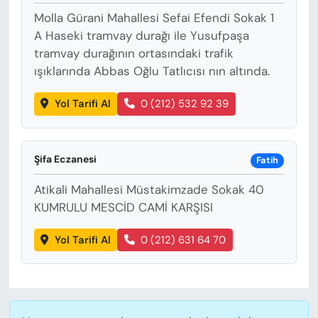
Molla Gürani Mahallesi Sefai Efendi Sokak 1
A Haseki tramvay durağı ile Yusufpaşa
tramvay durağının ortasındaki trafik
ışıklarında Abbas Oğlu Tatlıcısı nın altında.
Yol Tarifi Al
0 (212) 532 92 39
Şifa Eczanesi
Fatih
Atikali Mahallesi Müstakimzade Sokak 40
KUMRULU MESCİD CAMİ KARŞISI
Yol Tarifi Al
0 (212) 631 64 70