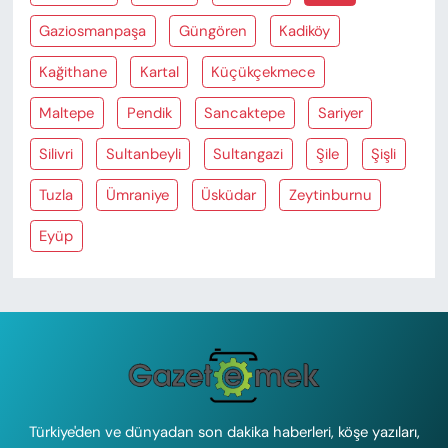
Gaziosmanpaşa
Güngören
Kadiköy
Kağithane
Kartal
Küçükçekmece
Maltepe
Pendik
Sancaktepe
Sariyer
Silivri
Sultanbeyli
Sultangazi
Şile
Şişli
Tuzla
Ümraniye
Üsküdar
Zeytinburnu
Eyüp
Türkiye'den ve dünyadan son dakika haberleri, köşe yazıları,