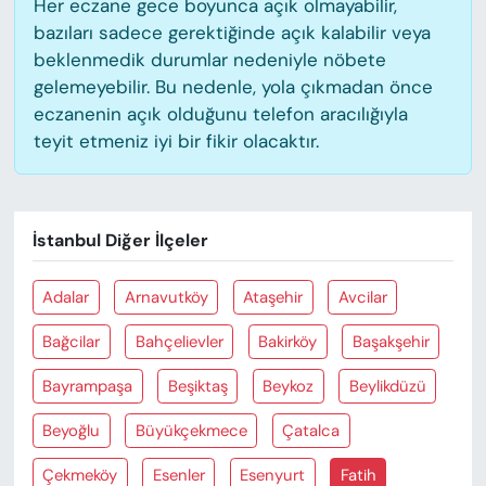
Her eczane gece boyunca açık olmayabilir,
bazıları sadece gerektiğinde açık kalabilir veya
beklenmedik durumlar nedeniyle nöbete
gelemeyebilir. Bu nedenle, yola çıkmadan önce
eczanenin açık olduğunu telefon aracılığıyla
teyit etmeniz iyi bir fikir olacaktır.
İstanbul Diğer İlçeler
Adalar
Arnavutköy
Ataşehir
Avcilar
Bağcilar
Bahçelievler
Bakirköy
Başakşehir
Bayrampaşa
Beşiktaş
Beykoz
Beylikdüzü
Beyoğlu
Büyükçekmece
Çatalca
Çekmeköy
Esenler
Esenyurt
Fatih