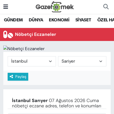
DÜNYA
Nöbetçi Eczaneler
GÜNDEM
DÜNYA
EKONOMİ
SİYASET
ÖZEL H
EKONOMİ
Hava Durumu
Nöbetçi Eczaneler
EMEK HABERLERİ
İstanbul Namaz Vakitleri
YENİ MEDYADA EMEK
Trafik Durumu
GAZETECİLİĞİNİ GELİŞTİRMEK
Süper Lig Puan Durumu ve Fikstür
Paylaş
FAYDALI BİLGİLER
Tüm Manşetler
GÜNDEM
Son Dakika Haberleri
İstanbul
Sarıyer
07 Ağustos 2026 Cuma
EĞİTİM
nöbetçi eczane adres, telefon ve konumları
Haber Arşivi