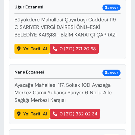
KADIN
Uğur Eczanesi
Sarıyer
SAĞLIK
Büyükdere Mahallesi Çayırbaşı Caddesi 119
C SARIYER VERGİ DAİRESİ ÖNÜ-ESKİ
SPOR
BELEDİYE KARŞISI- BİZİM KANATÇI ÇAPRAZI
KÜLTÜR-SANAT
Yol Tarifi Al
0 (212) 271 20 68
MAGAZİN
Nane Eczanesi
Sarıyer
ÖZEL HABER
Ayazağa Mahallesi 117. Sokak 10D Ayazağa
Merkez Camii Yukarısı Sarıyer 6 No.lu Aile
YAZAR KÖŞESİ
Sağlığı Merkezi Karşısı
SİYASET
Yol Tarifi Al
0 (212) 332 02 34
VAN VE DİYARBAKIR HABERLERİ