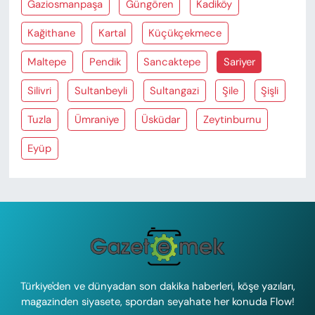
Gaziosmanpaşa
Güngören
Kadiköy
Kağithane
Kartal
Küçükçekmece
Maltepe
Pendik
Sancaktepe
Sariyer
Silivri
Sultanbeyli
Sultangazi
Şile
Şişli
Tuzla
Ümraniye
Üsküdar
Zeytinburnu
Eyüp
Türkiye'den ve dünyadan son dakika haberleri, köşe yazıları,
magazinden siyasete, spordan seyahate her konuda Flow!