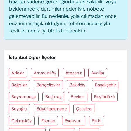
bazıları sadece gerektiğinde açık kalabilir veya
beklenmedik durumlar nedeniyle nöbete
gelemeyebilir. Bu nedenle, yola çıkmadan önce
eczanenin açık olduğunu telefon aracılığıyla
teyit etmeniz iyi bir fikir olacaktır.
İstanbul Diğer İlçeler
Adalar
Arnavutköy
Ataşehir
Avcilar
Bağcilar
Bahçelievler
Bakirköy
Başakşehir
Bayrampaşa
Beşiktaş
Beykoz
Beylikdüzü
Beyoğlu
Büyükçekmece
Çatalca
Çekmeköy
Esenler
Esenyurt
Fatih