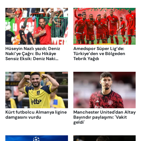
Hüseyin Nazlı yazdı; Deniz
Amedspor Süper Lig’de:
Naki’ye Çağrı: Bu Hikâye
Türkiye’den ve Bölgeden
Sensiz Eksik: Deniz Naki
Tebrik Yağdı
Amed’e Dönmeli
Kürt futbolcu Almanya ligine
Manchester United'dan Altay
damgasını vurdu
Bayındır paylaşımı: 'Vakit
geldi'