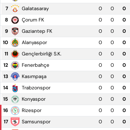
KADIN
7
Galatasaray
0
0
0
SAĞLIK
8
Çorum FK
0
0
0
9
Gaziantep FK
0
0
0
SPOR
10
Alanyaspor
0
0
0
KÜLTÜR-SANAT
11
Gençlerbirliği S.K.
0
0
0
MAGAZİN
12
Fenerbahçe
0
0
0
13
Kasımpaşa
0
0
0
ÖZEL HABER
14
Trabzonspor
0
0
0
YAZAR KÖŞESİ
15
Konyaspor
0
0
0
SİYASET
16
Rizespor
0
0
0
VAN VE DİYARBAKIR HABERLERİ
17
Samsunspor
0
0
0