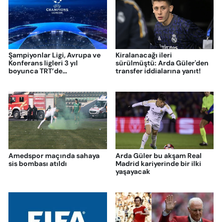
Şampiyonlar Ligi, Avrupa ve
Kiralanacağı ileri
Konferans ligleri 3 yıl
sürülmüştü: Arda Güler'den
boyunca TRT’de
transfer iddialarına yanıt!
yayınlanacak
Amedspor maçında sahaya
Arda Güler bu akşam Real
sis bombası atıldı
Madrid kariyerinde bir ilki
yaşayacak