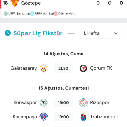
18
Göztepe
0
0
0
UEFA Şamp. Ligi
UEFA Avr. Ligi
Düşme Hattı
Süper Lig Fikstür
14 Ağustos, Cuma
Galatasaray
Çorum FK
21:30
15 Ağustos, Cumartesi
Konyaspor
Rizespor
19:00
Kasımpaşa
Trabzonspor
19:00