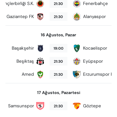
Gençlerbirliği S.K.
Fenerbahçe
21:30
Gaziantep FK
Alanyaspor
21:30
16 Ağustos, Pazar
Başakşehir
Kocaelispor
19:00
Beşiktaş
Eyüpspor
21:30
Amed
Erzurumspor FK
21:30
17 Ağustos, Pazartesi
Samsunspor
Göztepe
21:30