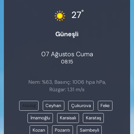
KADIN
°
27
SAĞLIK
Güneşli
SPOR
KÜLTÜR-SANAT
07 Ağustos Cuma
08:15
MAGAZİN
ÖZEL HABER
Nem: %63, Basınç: 1006 hpa hPa,
Rüzgar: 1.31 m/s
YAZAR KÖŞESİ
Aladağ
Ceyhan
Çukurova
Feke
SİYASET
İmamoğlu
Karaisalı
Karataş
VAN VE DİYARBAKIR HABERLERİ
Kozan
Pozantı
Saimbeyli