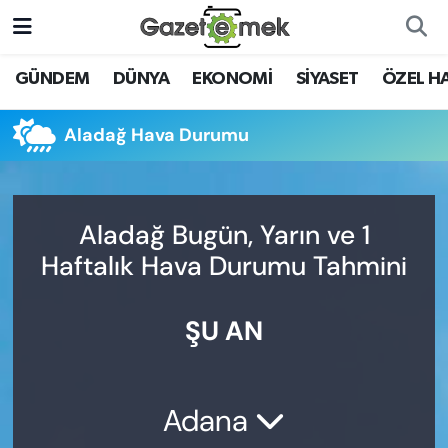
DÜNYA
Nöbetçi Eczaneler
GÜNDEM
DÜNYA
EKONOMİ
SİYASET
ÖZEL H
EKONOMİ
Hava Durumu
Aladağ Hava Durumu
EMEK HABERLERİ
İstanbul Namaz Vakitleri
YENİ MEDYADA EMEK
Trafik Durumu
Aladağ Bugün, Yarın ve 1
GAZETECİLİĞİNİ GELİŞTİRMEK
Haftalık Hava Durumu Tahmini
Süper Lig Puan Durumu ve Fikstür
FAYDALI BİLGİLER
ŞU AN
Tüm Manşetler
GÜNDEM
Son Dakika Haberleri
EĞİTİM
Adana
Haber Arşivi