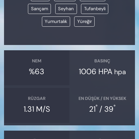
Sarıçam
Seyhan
Tufanbeyli
Yumurtalık
Yüreğir
NEM
BASINÇ
%63
1006 HPA
hpa
RÜZGAR
EN DÜŞÜK / EN YÜKSEK
°
°
1.31 M/S
21
/ 39