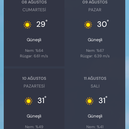
08 AĞUSTOS
09 AĞUSTOS
CUMARTESI
PAZAR
°
°
29
30
Güneşli
Güneşli
Nem: %64
Nem: %67
Rüzgar: 6.61 m/s
Rüzgar: 6.39 m/s
10 AĞUSTOS
11 AĞUSTOS
PAZARTESI
SALI
°
°
31
31
Güneşli
Güneşli
Nem: %49
Nem: %41