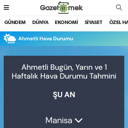
DÜNYA
Nöbetçi Eczaneler
GÜNDEM
DÜNYA
EKONOMİ
SİYASET
ÖZEL H
EKONOMİ
Hava Durumu
Ahmetli Hava Durumu
EMEK HABERLERİ
İstanbul Namaz Vakitleri
YENİ MEDYADA EMEK
Trafik Durumu
Ahmetli Bugün, Yarın ve 1
GAZETECİLİĞİNİ GELİŞTİRMEK
Haftalık Hava Durumu Tahmini
Süper Lig Puan Durumu ve Fikstür
FAYDALI BİLGİLER
ŞU AN
Tüm Manşetler
GÜNDEM
Son Dakika Haberleri
EĞİTİM
Manisa
Haber Arşivi