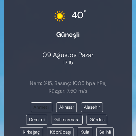
KADIN
°
40
SAĞLIK
Güneşli
SPOR
KÜLTÜR-SANAT
09 Ağustos Pazar
17:15
MAGAZİN
ÖZEL HABER
Nem: %15, Basınç: 1005 hpa hPa,
Rüzgar: 7.50 m/s
YAZAR KÖŞESİ
Ahmetli
Akhisar
Alaşehir
SİYASET
Demirci
Gölmarmara
Gördes
VAN VE DİYARBAKIR HABERLERİ
Kırkağaç
Köprübaşı
Kula
Salihli