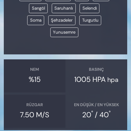
Sarıgöl
Saruhanlı
Selendi
Soma
Şehzadeler
Turgutlu
Yunusemre
NEM
BASINÇ
%15
1005 HPA
hpa
RÜZGAR
EN DÜŞÜK / EN YÜKSEK
°
°
7.50 M/S
20
/ 40