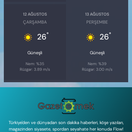
12 AĞUSTOS
13 AĞUSTOS
ÇARŞAMBA
PERŞEMBE
°
°
26
26
Güneşli
Güneşli
Nem: %35
Nem: %39
Rüzgar: 3.89 m/s
Rüzgar: 3.00 m/s
Türkiye'den ve dünyadan son dakika haberleri, köşe yazıları,
magazinden siyasete, spordan seyahate her konuda Flow!