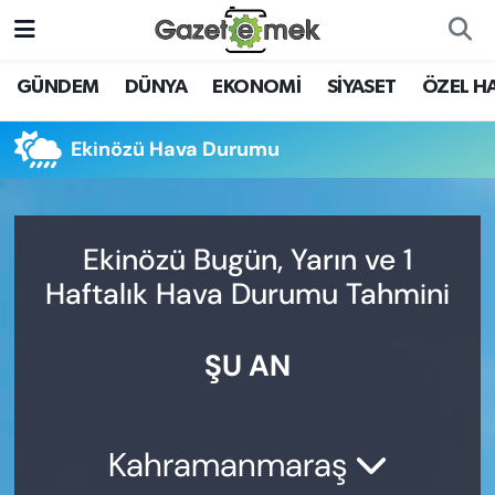
DÜNYA
Nöbetçi Eczaneler
GÜNDEM
DÜNYA
EKONOMİ
SİYASET
ÖZEL H
EKONOMİ
Hava Durumu
Ekinözü Hava Durumu
EMEK HABERLERİ
İstanbul Namaz Vakitleri
YENİ MEDYADA EMEK
Trafik Durumu
Ekinözü Bugün, Yarın ve 1
GAZETECİLİĞİNİ GELİŞTİRMEK
Haftalık Hava Durumu Tahmini
Süper Lig Puan Durumu ve Fikstür
FAYDALI BİLGİLER
ŞU AN
Tüm Manşetler
GÜNDEM
Son Dakika Haberleri
EĞİTİM
Kahramanmaraş
Haber Arşivi