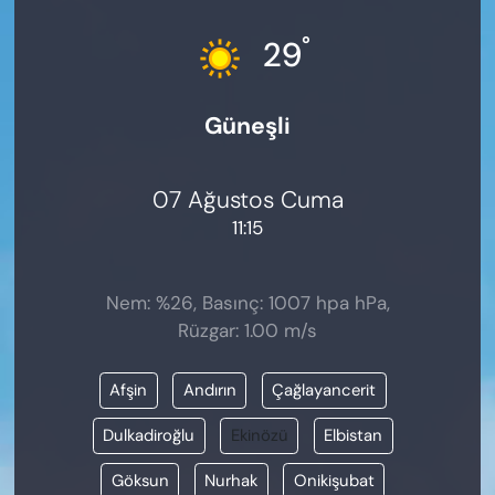
KADIN
°
29
SAĞLIK
Güneşli
SPOR
KÜLTÜR-SANAT
07 Ağustos Cuma
11:15
MAGAZİN
ÖZEL HABER
Nem: %26, Basınç: 1007 hpa hPa,
Rüzgar: 1.00 m/s
YAZAR KÖŞESİ
Afşin
Andırın
Çağlayancerit
SİYASET
Dulkadiroğlu
Ekinözü
Elbistan
VAN VE DİYARBAKIR HABERLERİ
Göksun
Nurhak
Onikişubat