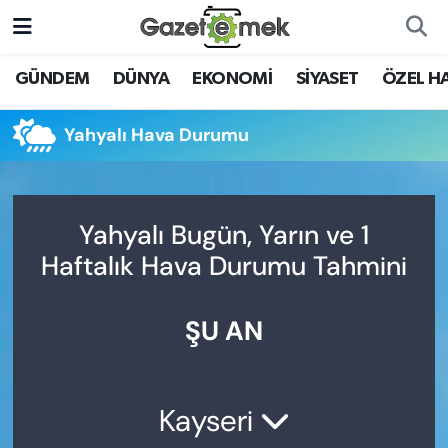
DÜNYA
Nöbetçi Eczaneler
GÜNDEM
DÜNYA
EKONOMİ
SİYASET
ÖZEL H
EKONOMİ
Hava Durumu
Yahyalı Hava Durumu
EMEK HABERLERİ
İstanbul Namaz Vakitleri
YENİ MEDYADA EMEK
Trafik Durumu
Yahyalı Bugün, Yarın ve 1
GAZETECİLİĞİNİ GELİŞTİRMEK
Haftalık Hava Durumu Tahmini
Süper Lig Puan Durumu ve Fikstür
FAYDALI BİLGİLER
ŞU AN
Tüm Manşetler
GÜNDEM
Son Dakika Haberleri
EĞİTİM
Kayseri
Haber Arşivi