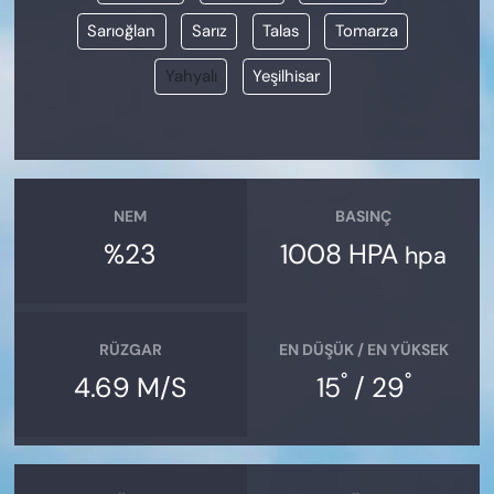
Sarıoğlan
Sarız
Talas
Tomarza
Yahyalı
Yeşilhisar
NEM
BASINÇ
%23
1008 HPA
hpa
RÜZGAR
EN DÜŞÜK / EN YÜKSEK
°
°
4.69 M/S
15
/ 29