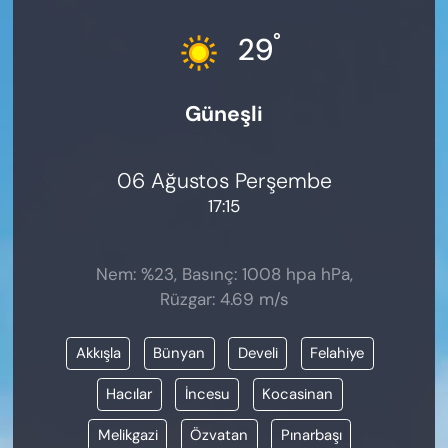
KADIN
°
29
SAĞLIK
Güneşli
SPOR
KÜLTÜR-SANAT
06 Ağustos Perşembe
17:15
MAGAZİN
ÖZEL HABER
Nem: %23, Basınç: 1008 hpa hPa,
Rüzgar: 4.69 m/s
YAZAR KÖŞESİ
Akkışla
Bünyan
Develi
Felahiye
SİYASET
Hacılar
İncesu
Kocasinan
VAN VE DİYARBAKIR HABERLERİ
Melikgazi
Özvatan
Pınarbaşı