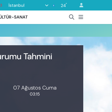
°
İstanbul
24
63
16
ÜLTÜR-SANAT
02
07
45
0
Durumu Tahmini
07 Ağustos Cuma
03:15