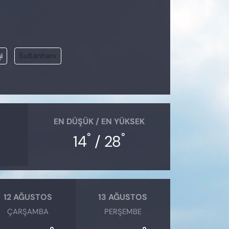
i
Sultanhanı
EN DÜŞÜK / EN YÜKSEK
°
°
14
/ 28
12 AĞUSTOS
13 AĞUSTOS
ÇARŞAMBA
PERŞEMBE