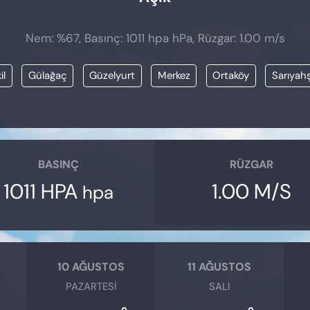
Nem: %67, Basınç: 1011 hpa hPa, Rüzgar: 1.00 m/s
il
Gülağaç
Güzelyurt
Merkez
Ortaköy
Sarıyahş
BASINÇ
RÜZGAR
1011 HPA
1.00 M/S
hpa
10 AĞUSTOS
11 AĞUSTOS
PAZARTESI
SALI