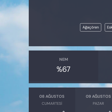
KADIN
SAĞLIK
Ağaçören
Esk
SPOR
KÜLTÜR-SANAT
MAGAZİN
NEM
ÖZEL HABER
%67
YAZAR KÖŞESİ
SİYASET
08 AĞUSTOS
09 AĞUSTOS
CUMARTESI
PAZAR
VAN VE DİYARBAKIR HABERLERİ