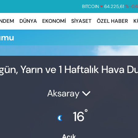
BITCOIN
64.225,61
%-0.
DOLAR
47,7143
%0.
NDEM
DÜNYA
EKONOMİ
SİYASET
ÖZEL HABER
K
EURO
55,0317
%-0.
rumu
STERLİN
64,2463
%0.
GRAM ALTIN
6510.40
%0.
BİST100
13.799
%7
gün, Yarın ve 1 Haftalık Hava 
Aksaray
°
16
Açık