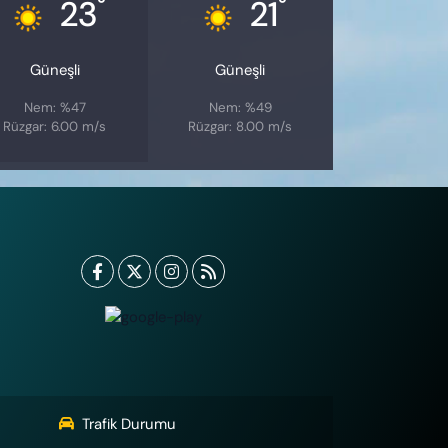
°
°
23
21
Güneşli
Güneşli
Nem: %47
Nem: %49
Rüzgar: 6.00 m/s
Rüzgar: 8.00 m/s
Trafik Durumu