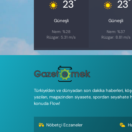
°
°
23
23
Güneşli
Güneşli
Nem: %28
Nem: %37
Rüzgar: 5.31 m/s
Rüzgar: 8.81 m/s
Türkiye'den ve dünyadan son dakika haberleri, köş
yazıları, magazinden siyasete, spordan seyahate 
konuda Flow!
Nöbetçi Eczaneler
H