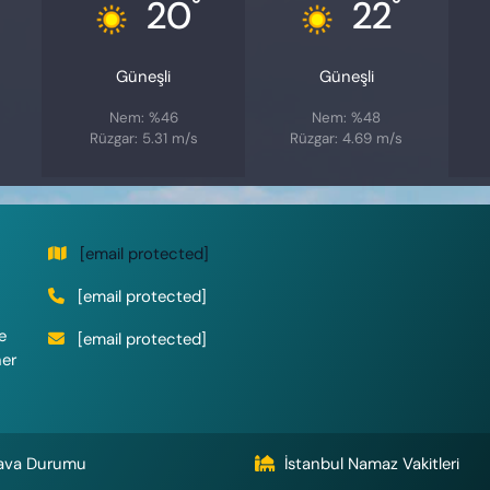
°
°
20
22
Güneşli
Güneşli
Nem: %46
Nem: %48
Rüzgar: 5.31 m/s
Rüzgar: 4.69 m/s
[email protected]
[email protected]
e
[email protected]
her
ava Durumu
İstanbul Namaz Vakitleri