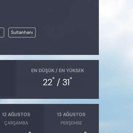
i
Sultanhanı
EN DÜŞÜK / EN YÜKSEK
°
°
22
/ 31
12 AĞUSTOS
13 AĞUSTOS
ÇARŞAMBA
PERŞEMBE