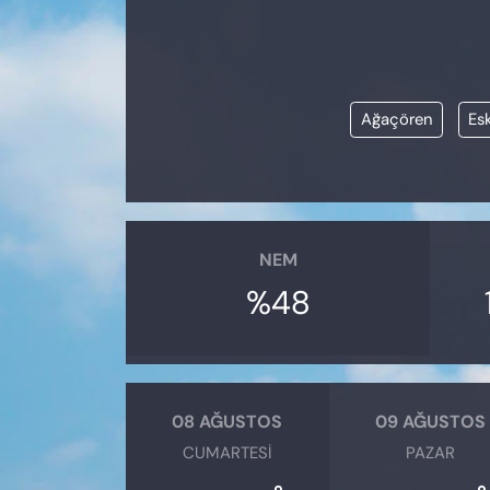
KADIN
SAĞLIK
Ağaçören
Esk
SPOR
KÜLTÜR-SANAT
MAGAZİN
NEM
ÖZEL HABER
%48
YAZAR KÖŞESİ
SİYASET
08 AĞUSTOS
09 AĞUSTOS
CUMARTESI
PAZAR
VAN VE DİYARBAKIR HABERLERİ