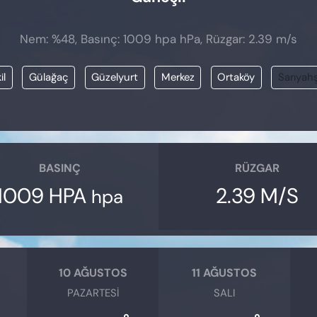
Nem: %48, Basınç: 1009 hpa hPa, Rüzgar: 2.39 m/s
il
Gülağaç
Güzelyurt
Merkez
Ortaköy
Sarıyahş
BASINÇ
RÜZGAR
1009 HPA
2.39 M/S
hpa
10 AĞUSTOS
11 AĞUSTOS
PAZARTESI
SALI