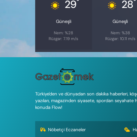
°
°
29
28
Güneşli
Güneşli
Nem: %28
Nem: %38
Rüzgar: 7.19 m/s
Rüzgar: 10.11 m/s
Türkiye'den ve dünyadan son dakika haberleri, köş
yazıları, magazinden siyasete, spordan seyahate 
konuda Flow!
Nöbetçi Eczaneler
H