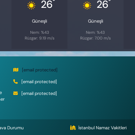
°
°
26
26
Güneşli
Güneşli
Nem: %43
Nem: %43
Rüzgar: 9.19 m/s
Rüzgar: 7.00 m/s
[email protected]
[email protected]
e
[email protected]
her
ava Durumu
İstanbul Namaz Vakitleri