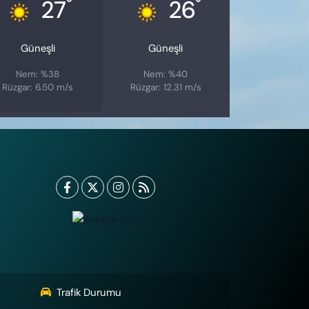
°
°
27
26
Güneşli
Güneşli
Nem: %38
Nem: %40
Rüzgar: 6.50 m/s
Rüzgar: 12.31 m/s
Trafik Durumu