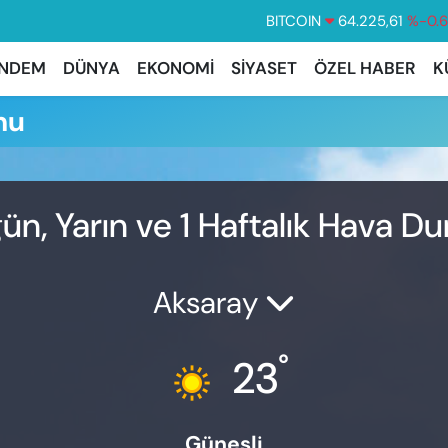
BITCOIN
64.225,61
%-0.
DOLAR
47,7143
%0.
NDEM
DÜNYA
EKONOMİ
SİYASET
ÖZEL HABER
K
EURO
55,0317
%-0.
mu
STERLİN
64,2463
%0.
GRAM ALTIN
6510.40
%0.
BİST100
13.799
%7
ün, Yarın ve 1 Haftalık Hava 
Aksaray
°
23
Güneşli