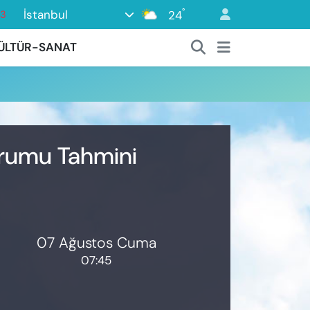
°
İstanbul
24
63
16
ÜLTÜR-SANAT
02
07
45
0
Durumu Tahmini
07 Ağustos Cuma
07:45