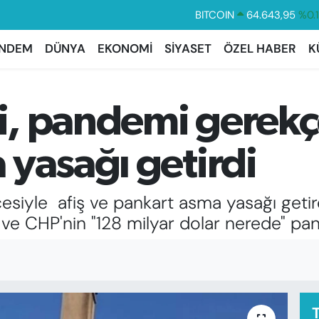
DOLAR
47,6006
%0.
EURO
55,0250
%0.
NDEM
DÜNYA
EKONOMİ
SİYASET
ÖZEL HABER
K
STERLİN
64,2398
%0
GRAM ALTIN
6500.87
%0.
ği, pandemi gerekçe
BİST100
13.799
%7
BITCOIN
64.643,95
%0.
 yasağı getirdi
çesiyle afiş ve pankart asma yasağı getird
ve CHP'nin "128 milyar dolar nerede" panka