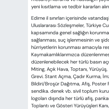
yeni kısıtlama ve tedbir kararları al
Edirne il sınırları içerisinde vatanda
Uluslararası Sözleşmeler, Türkiye C
kapsamında genel sağlığın korunmas
sağlanması, suç işlenmesinin ve şid
hürriyetlerin korunması amacıyla resmi
Kaymakamlıklarımızca düzenlenmesi 
düzenlenebilecek her türlü basın aç
Miting, Açık Hava, Toptanı, Yürüyüş,
Grevi. Stant Açma, Çadır Kurma, İmza
Bildiri/Broşür Dağıtma, Afiş, Poster 
sendika. denek vb. sivil toplum kur
logoları dışında her türlü afiş, pank
Toplantı ve Gösteri Yürüyüşleri Kanu