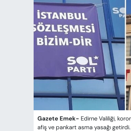
KADIN
SAĞLIK
SPOR
KÜLTÜR-SANAT
MAGAZİN
ÖZEL HABER
YAZAR KÖŞESİ
SİYASET
Gazete Emek-
Edirne Valiliği, ko
VAN VE DİYARBAKIR HABERLERİ
afiş ve pankart asma yasağı getirdi.