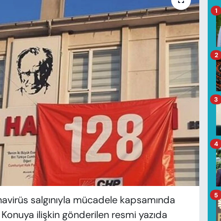
1
2
3
4
5
ronavirüs salgınıyla mücadele kapsamında
 Konuya ilişkin gönderilen resmi yazıda