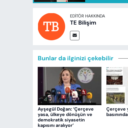
EDITÖR HAKKINDA
TE Bilişim
Bunlar da ilginizi çekebilir
Ayşegül Doğan: ‘Çerçeve
Çerçeve 
yasa, ülkeye dönüşün ve
basınında
demokratik siyasetin
kapısını aralıyor’