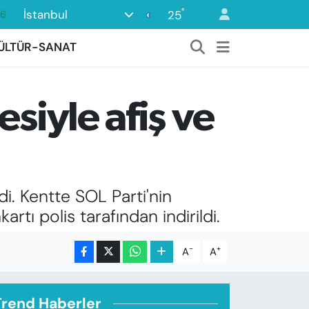
°
İstanbul
25
06
02
ÜLTÜR-SANAT
.2
12
siyle afiş ve
0
16
i. Kentte SOL Parti'nin
rtı polis tarafından indirildi.
-
+
A
A
Trend Haberler