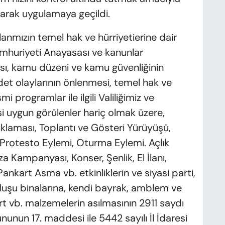
ınarak uygulamaya geçildi.
şlanmızın temel hak ve hürriyetierine dair
umhuriyeti Anayasası ve kanunlar
ı, kamu düzeni ve kamu güvenliğinin
det olaylarının önlenmesi, temel hak ve
 programlar ile ilgili Valiliğimiz ve
uygun görülenler hariç olmak üzere,
ıklaması, Toplantı ve Gösteri Yürüyüşü,
 Protesto Eylemi, Oturma Eylemi. Açlık
 Kampanyası, Konser, Şenlik, El İlanı,
Pankart Asma vb. etkinliklerin ve siyasi parti,
uluşu binalarına, kendi bayrak, amblem ve
art vb. malzemelerin asılmasının 2911 saydı
nunun 17. maddesi ile 5442 sayılı İl İdaresi