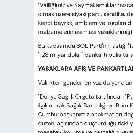
"Valiliğimiz ve Kaymakamlıklarımızc
olmak üzere siyasi parti, sendika. de
kendi bayrak, amblem ve logoları dış
malzemelerin asılması yasaklanmıştır
Bu kapsamda SOL Parti'nin astığı "İ
"128 milyar dolar" pankartı polis tara
YASAKLARA AFİŞ VE PANKARTLA
Valilikten gönderilen yazıda yer alan 
"Dünya Sağlık Örgütü tarafından "Pan
ilgili olarak Sağlık Bakanlığı ve Bilim 
Cumhurbaşkanımızın talimatları doğ
düzeni açısından oluşturduğu riski y
mesafeyi koruma ve hastalığın yayıl