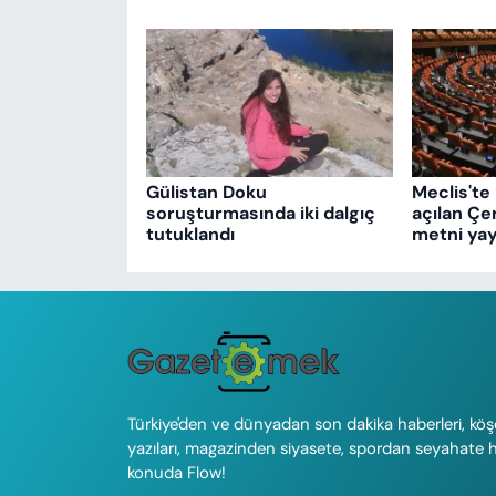
Gülistan Doku
Meclis'te 
soruşturmasında iki dalgıç
açılan Çe
tutuklandı
metni yay
Türkiye'den ve dünyadan son dakika haberleri, köş
yazıları, magazinden siyasete, spordan seyahate 
konuda Flow!