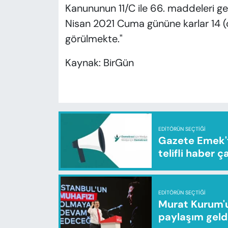
Kanununun 11/C ile 66. maddeleri 
Nisan 2021 Cuma gününe karlar 14
görülmekte."
Kaynak: BirGün
EDITÖRÜN SEÇTIĞI
Gazete Emek'te
telifli haber ç
EDITÖRÜN SEÇTIĞI
Murat Kurum'u
paylaşım geld