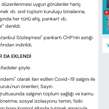
a düzenlenmesi uygun görülenler hariç
nek vb. sivil toplum kuruluşu binalarına,
6
ında her türlü afiş, pankart vb.
" denildi.
stanbul Sözleşmesi" pankartı CHP'nin astığı
fından indirildi.
Y
R DA EKLENDİ
ifadeler şöyle:
demi" olarak ilan edilen Covid-19 salgını ile
Kurulu'nun önerileri, Sayın
rultusunda salgının toplum sağlığı ve kamu
önetme, sosyal izolasyonu temin, fiziki
ım hızını kontrol altında tutmak amacıyla