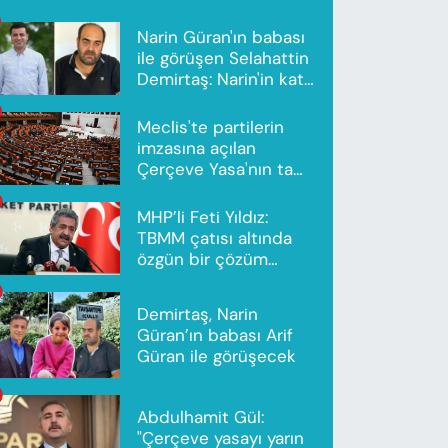
Narin Güran'ın babası
ile görüşen Selahattin
Demirtaş: Narin'in katili
Nevzat Bahtiyar'dır
Meclis'te partilerin
imzasına açılan
Çerçeve Yasa'nın tam
metni yayımlandı
MHP’li Feti Yıldız:
TBMM çatısı altında
özgün bir çözüm
modeli oluşturuldu
Demirtaş, Narin
Güran’ın babası Arif
Güran ile görüşecek
Abdulhamit Gül:
"Çerçeve yasayı yarın