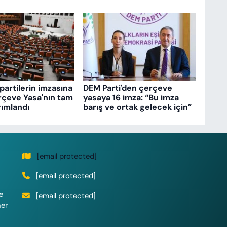
partilerin imzasına
DEM Parti'den çerçeve
rçeve Yasa'nın tam
yasaya 16 imza: “Bu imza
ımlandı
barış ve ortak gelecek için”
[email protected]
[email protected]
e
[email protected]
her