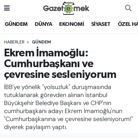
DÜNYA
Nöbetçi Eczaneler
GÜNDEM
DÜNYA
EKONOMİ
SİYASET
ÖZEL H
EKONOMİ
Hava Durumu
HABERLER
GÜNDEM
Ekrem İmamoğlu:
EMEK HABERLERİ
İstanbul Namaz Vakitleri
Cumhurbaşkanı ve
YENİ MEDYADA EMEK
Trafik Durumu
çevresine sesleniyorum
GAZETECİLİĞİNİ GELİŞTİRMEK
İBB'ye yönelik "yolsuzluk" duruşmasında
Süper Lig Puan Durumu ve Fikstür
FAYDALI BİLGİLER
tutuklanarak görevden alınan İstanbul
Tüm Manşetler
Büyükşehir Belediye Başkanı ve CHP'nin
GÜNDEM
cumhurbaşkanı adayı Ekrem İmamoğlu'nun
Son Dakika Haberleri
"Cumhurbaşkanına ve çevresine sesleniyorum!"
EĞİTİM
diyerek paylaşım yaptı.
Haber Arşivi