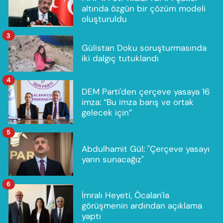
altında özgün bir çözüm modeli
oluşturuldu
3
Gülistan Doku soruşturmasında
iki dalgıç tutuklandı
4
DEM Parti'den çerçeve yasaya 16
imza: “Bu imza barış ve ortak
gelecek için”
5
Abdulhamit Gül: "Çerçeve yasayı
yarın sunacağız"
6
İmralı Heyeti, Öcalan'la
görüşmenin ardından açıklama
yaptı