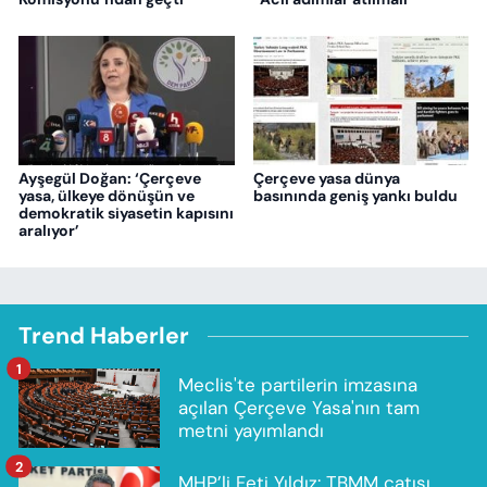
Ayşegül Doğan: ‘Çerçeve
Çerçeve yasa dünya
yasa, ülkeye dönüşün ve
basınında geniş yankı buldu
demokratik siyasetin kapısını
aralıyor’
Trend Haberler
1
Meclis'te partilerin imzasına
açılan Çerçeve Yasa'nın tam
metni yayımlandı
2
MHP’li Feti Yıldız: TBMM çatısı