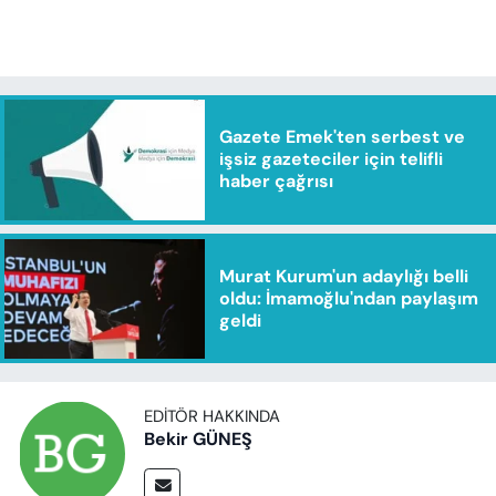
Gazete Emek'ten serbest ve
işsiz gazeteciler için telifli
haber çağrısı
Murat Kurum'un adaylığı belli
oldu: İmamoğlu'ndan paylaşım
geldi
EDITÖR HAKKINDA
Bekir GÜNEŞ