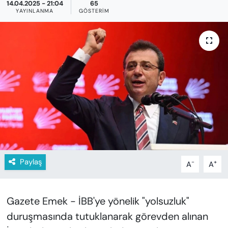
KADIN
14.04.2025 - 21:04
65
YAYINLANMA
GÖSTERIM
SAĞLIK
SPOR
KÜLTÜR-SANAT
MAGAZİN
ÖZEL HABER
YAZAR KÖŞESİ
Paylaş
-
+
A
A
SİYASET
Gazete Emek - İBB'ye yönelik "yolsuzluk"
VAN VE DİYARBAKIR HABERLERİ
duruşmasında tutuklanarak görevden alınan