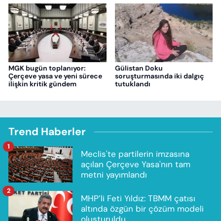
MGK bugün toplanıyor:
Gülistan Doku
Çerçeve yasa ve yeni sürece
soruşturmasında iki dalgıç
ilişkin kritik gündem
tutuklandı
Trend Haberler
1
Meclis'te partilerin imzasına
açılan Çerçeve Yasa'nın tam
metni yayımlandı
2
MHP’li Feti Yıldız: TBMM çatısı
altında özgün bir çözüm modeli
oluşturuldu