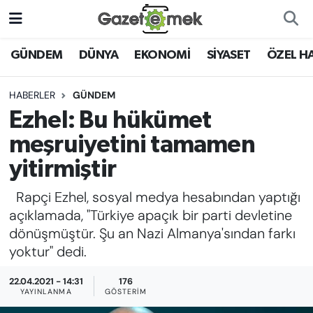
DÜNYA
Nöbetçi Eczaneler
GÜNDEM
DÜNYA
EKONOMİ
SİYASET
ÖZEL H
EKONOMİ
Hava Durumu
HABERLER
GÜNDEM
Ezhel: Bu hükümet
EMEK HABERLERİ
İstanbul Namaz Vakitleri
meşruiyetini tamamen
YENİ MEDYADA EMEK
Trafik Durumu
yitirmiştir
GAZETECİLİĞİNİ GELİŞTİRMEK
Rapçi Ezhel, sosyal medya hesabından yaptığı
Süper Lig Puan Durumu ve Fikstür
FAYDALI BİLGİLER
açıklamada, "Türkiye apaçık bir parti devletine
Tüm Manşetler
dönüşmüştür. Şu an Nazi Almanya'sından farkı
GÜNDEM
yoktur" dedi.
Son Dakika Haberleri
22.04.2021 - 14:31
176
EĞİTİM
YAYINLANMA
GÖSTERIM
Haber Arşivi