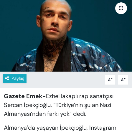
KADIN
SAĞLIK
SPOR
KÜLTÜR-SANAT
MAGAZİN
ÖZEL HABER
Paylaş
-
+
A
A
YAZAR KÖŞESİ
Gazete Emek-
Ezhel lakaplı rap sanatçısı
Sercan İpekçioğlu, “Türkiye’nin şu an Nazi
SİYASET
Almanyası’ndan farkı yok” dedi.
VAN VE DİYARBAKIR HABERLERİ
Almanya’da yaşayan İpekçioğlu, Instagram