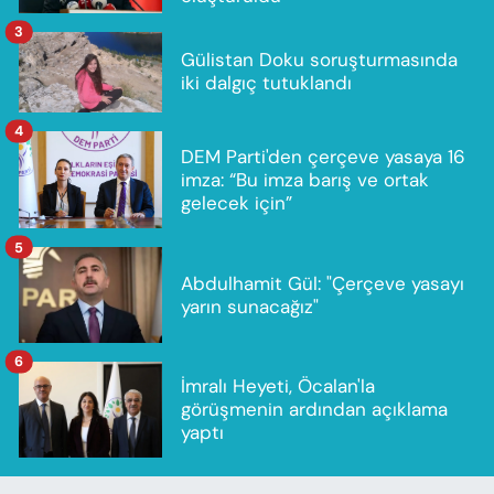
3
Gülistan Doku soruşturmasında
iki dalgıç tutuklandı
4
DEM Parti'den çerçeve yasaya 16
imza: “Bu imza barış ve ortak
gelecek için”
5
Abdulhamit Gül: "Çerçeve yasayı
yarın sunacağız"
6
İmralı Heyeti, Öcalan'la
görüşmenin ardından açıklama
yaptı