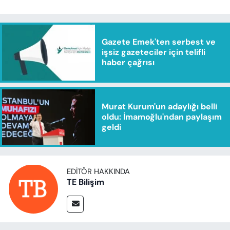
Gazete Emek'ten serbest ve
işsiz gazeteciler için telifli
haber çağrısı
Murat Kurum'un adaylığı belli
oldu: İmamoğlu'ndan paylaşım
geldi
EDITÖR HAKKINDA
TE Bilişim