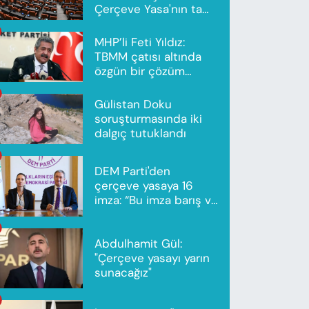
Çerçeve Yasa'nın tam
metni yayımlandı
MHP’li Feti Yıldız:
TBMM çatısı altında
özgün bir çözüm
modeli oluşturuldu
Gülistan Doku
soruşturmasında iki
dalgıç tutuklandı
DEM Parti'den
çerçeve yasaya 16
imza: “Bu imza barış ve
ortak gelecek için”
Abdulhamit Gül:
"Çerçeve yasayı yarın
sunacağız"