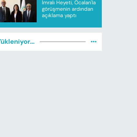
İmralı Heyeti, Öcalan'la
görüşmenin ardından
açıklama yaptı
ükleniyor...