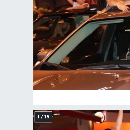
KADIN
SAĞLIK
SPOR
KÜLTÜR-SANAT
MAGAZİN
ÖZEL HABER
YAZAR KÖŞESİ
SİYASET
1 / 15
VAN VE DİYARBAKIR HABERLERİ