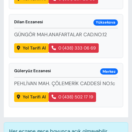
Dilan Eczanesi
Yüksekova
GÜNGÖR MAH.ANAFARTALAR CAD.NO:12
Yol Tarifi Al
0 (438) 333 06 69
Güleryüz Eczanesi
Merkez
PEHLİVAN MAH. ÇÖLEMERİK CADDESİ NO:1c
Yol Tarifi Al
0 (438) 502 17 19
Her eczane gece boyunca açık olmayabilir,