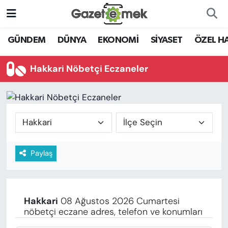
DÜNYA
Nöbetçi Eczaneler
GÜNDEM
DÜNYA
EKONOMİ
SİYASET
ÖZEL H
EKONOMİ
Hava Durumu
Hakkari Nöbetçi Eczaneler
EMEK HABERLERİ
İstanbul Namaz Vakitleri
YENİ MEDYADA EMEK
Trafik Durumu
GAZETECİLİĞİNİ GELİŞTİRMEK
Süper Lig Puan Durumu ve Fikstür
Paylaş
FAYDALI BİLGİLER
Tüm Manşetler
GÜNDEM
Son Dakika Haberleri
Hakkari
08 Ağustos 2026 Cumartesi
EĞİTİM
nöbetçi eczane adres, telefon ve konumları
Haber Arşivi