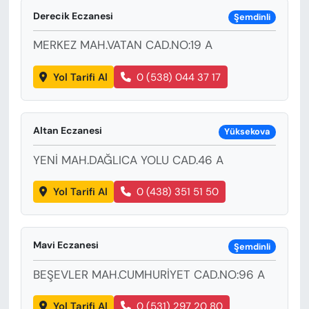
KADIN
Derecik Eczanesi
Şemdinli
SAĞLIK
MERKEZ MAH.VATAN CAD.NO:19 A
SPOR
Yol Tarifi Al
0 (538) 044 37 17
KÜLTÜR-SANAT
Altan Eczanesi
Yüksekova
MAGAZİN
YENİ MAH.DAĞLICA YOLU CAD.46 A
ÖZEL HABER
Yol Tarifi Al
0 (438) 351 51 50
YAZAR KÖŞESİ
Mavi Eczanesi
Şemdinli
SİYASET
BEŞEVLER MAH.CUMHURİYET CAD.NO:96 A
VAN VE DİYARBAKIR HABERLERİ
Yol Tarifi Al
0 (531) 297 20 80