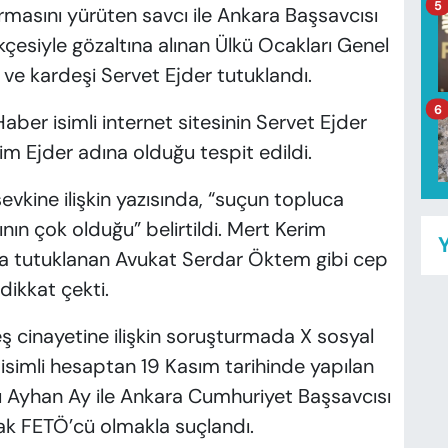
5
masını yürüten savcı ile Ankara Başsavcısı
çesiyle gözaltına alınan Ülkü Ocakları Genel
ve kardeşi Servet Ejder tutuklandı.
6
ber isimli internet sitesinin Servet Ejder
rim Ejder adına olduğu tespit edildi.
evkine ilişkin yazısında, “suçun topluca
ının çok olduğu” belirtildi. Mert Kerim
Y
da tutuklanan Avukat Serdar Öktem gibi cep
dikkat çekti.
ş cinayetine ilişkin soruşturmada X sosyal
imli hesaptan 19 Kasım tarihinde yapılan
ı Ayhan Ay ile Ankara Cumhuriyet Başsavcısı
k FETÖ’cü olmakla suçlandı.