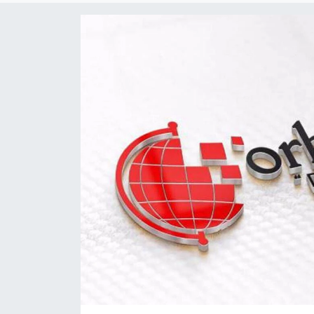
KADIN
SAĞLIK
SPOR
KÜLTÜR-SANAT
MAGAZİN
ÖZEL HABER
YAZAR KÖŞESİ
SİYASET
VAN VE DİYARBAKIR HABERLERİ