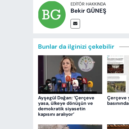
EDITÖR HAKKINDA
Bekir GÜNEŞ
Bunlar da ilginizi çekebilir
Ayşegül Doğan: ‘Çerçeve
Çerçeve 
yasa, ülkeye dönüşün ve
basınında
demokratik siyasetin
kapısını aralıyor’