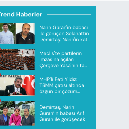
Trend Haberler
Narin Güran'ın babası
ile görüşen Selahattin
Demirtaş: Narin'in katili
Nevzat Bahtiyar'dır
Meclis'te partilerin
imzasına açılan
Çerçeve Yasa'nın tam
metni yayımlandı
MHP’li Feti Yıldız:
TBMM çatısı altında
özgün bir çözüm
modeli oluşturuldu
Demirtaş, Narin
Güran’ın babası Arif
Güran ile görüşecek