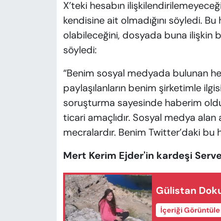
X’teki hesabın ilişkilendirilemeyece
kendisine ait olmadığını söyledi. Bu
olabileceğini, dosyada buna ilişkin b
söyledi:
“Benim sosyal medyada bulunan hes
paylaşılanların benim şirketimle ilg
soruşturma sayesinde haberim oldu.
ticari amaçlıdır. Sosyal medya alan 
mecralardır. Benim Twitter’daki bu
Mert Kerim Ejder'in kardeşi Serv
Gülistan Doku
İçeriği Görüntül