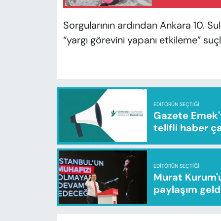
Sorgularının ardından Ankara 10. Sulh
“yargı görevini yapanı etkileme” suç
EDITÖRÜN SEÇTIĞI
Gazete Emek'te
telifli haber ç
EDITÖRÜN SEÇTIĞI
Murat Kurum'u
paylaşım geld