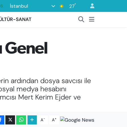
°
İstanbul
27
06
02
ÜLTÜR-SANAT
.2
32
ı Genel
0
16
rin ardından dosya savcısı ile
sosyal medya hesabını
dımcısı Mert Kerim Ejder ve
-
+
A
A