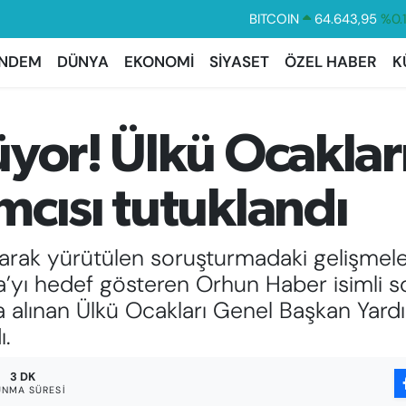
DOLAR
47,6006
%0.
EURO
55,0250
%0.
NDEM
DÜNYA
EKONOMİ
SİYASET
ÖZEL HABER
K
STERLİN
64,2398
%0
GRAM ALTIN
6513.94
%0.
üyor! Ülkü Ocaklar
BİST100
13.799
%7
BITCOIN
64.643,95
%0.
cısı tutuklandı
olarak yürütülen soruşturmadaki gelişmele
’yı hedef gösteren Orhun Haber isimli 
ına alınan Ülkü Ocakları Genel Başkan Yar
ı.
3 DK
NMA SÜRESI