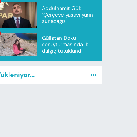
Abdulhamit Gül:
"Çerçeve yasayı yarın
sunacağız"
Gülistan Doku
soruşturmasında iki
dalgıç tutuklandı
ükleniyor...