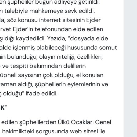
n şüpheliler bugün adliyeye getirildi.
ı talebiyle mahkemeye sevk edildi.
a, söz konusu internet sitesinin Ejder
ervet Ejder’in telefonundan elde edilen
ldığı kaydedildi. Yazıda, “dosyada elde
 halde işlenmiş olabileceği hususunda somut
n bulunduğu, olayın niteliği, özellikleri,
sı ve tespiti bakımından delillerin
heli sayısının çok olduğu, el konulan
zaman aldığı, şüphelilerin eylemlerinin ve
ç olduğu” ifade edildi.
K"
edilen şüphelilerden Ülkü Ocakları Genel
 hakimlikteki sorgusunda web sitesi ile