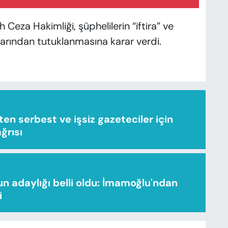
 Ceza Hakimliği, şüphelilerin “iftira” ve
larından tutuklanmasına karar verdi.
n serbest ve işsiz gazeteciler için
ağrısı
n adaylığı belli oldu: İmamoğlu'ndan
i