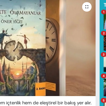
1
2
3
4
5
içtenlik hem de eleştirel bir bakış yer alır.