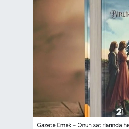
KADIN
SAĞLIK
SPOR
KÜLTÜR-SANAT
MAGAZİN
ÖZEL HABER
YAZAR KÖŞESİ
SİYASET
VAN VE DİYARBAKIR HABERLERİ
Gazete Emek - Onun satırlarında hem 