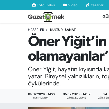
Foto Galeri
Video
Yazarlar
GÜ
DÜNYA
Nöbetçi Eczaneler
HABERLER
KÜLTÜR-SANAT
EKONOMİ
Hava Durumu
Öner Yiğit’in 
EMEK HABERLERİ
İstanbul Namaz Vakitleri
olamayanlar’ 
YENİ MEDYADA EMEK GAZETECİLİĞİNİ
Trafik Durumu
GELİŞTİRMEK
Öner Yiğit, hayatın kıyısında k
Süper Lig Puan Durumu ve Fikstür
FAYDALI BİLGİLER
yazar. Bireysel yalnızlıkların, 
Tüm Manşetler
öykülerinde.
GÜNDEM
Son Dakika Haberleri
05.02.2026 - 14:27
05.02.2026 - 14:32
24
YAYINLANMA
GÜNCELLEME
GÖSTER
EĞİTİM
Haber Arşivi