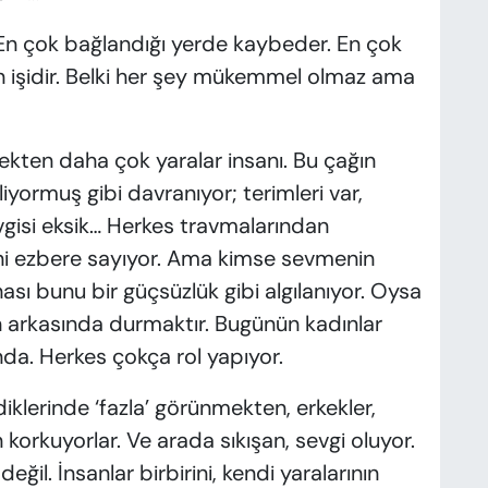
. En çok bağlandığı yerde kaybeder. En çok
rın işidir. Belki her şey mükemmel olmaz ama
ekten daha çok yaralar insanı. Bu çağın
liyormuş gibi davranıyor; terimleri var,
vgisi eksik… Herkes travmalarından
ni ezbere sayıyor. Ama kimse sevmenin
sı bunu bir güçsüzlük gibi algılanıyor. Oysa
n arkasında durmaktır. Bugünün kadınlar
nda. Herkes çokça rol yapıyor.
diklerinde ‘fazla’ görünmekten, erkekler,
 korkuyorlar. Ve arada sıkışan, sevgi oluyor.
l. İnsanlar birbirini, kendi yaralarının