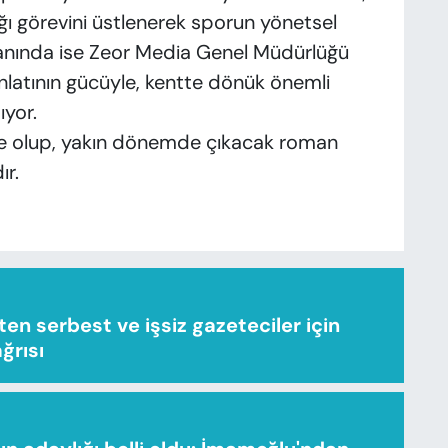
ı görevini üstlenerek sporun yönetsel
alanında ise Zeor Media Genel Müdürlüğü
 anlatının gücüyle, kentte dönük önemli
ıyor.
te olup, yakın dönemde çıkacak roman
ır.
n serbest ve işsiz gazeteciler için
ağrısı