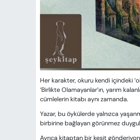
Her karakter, okuru kendi içindeki ‘ol
‘Birlikte Olamayanlar’ın, yarım kalan
cümlelerin kitabı aynı zamanda.
Yazar, bu öykülerde yalnızca yaşanmış
birbirine bağlayan görünmez duygula
Ayrıca kitaptan bir kesit gönderiyo