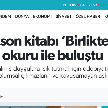
DOLAR
47,7143
%0.
EURO
55,0317
%-0.0
NDEM
DÜNYA
EKONOMİ
SİYASET
ÖZEL HABER
K
STERLİN
64,2463
%0.0
GRAM ALTIN
6574.81
%1.
son kitabı ‘Birlikt
BİST100
13.799
%7
BITCOIN
64.360,53
%-0.7
okuru ile buluştu
almış duygulara ışık tutmak için edebiyatı
toplumsal çıkmazların ve kavuşamayan aşklar
IM