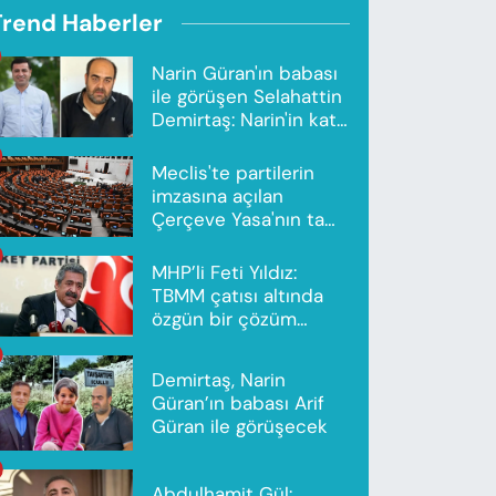
Trend Haberler
Narin Güran'ın babası
ile görüşen Selahattin
Demirtaş: Narin'in katili
Nevzat Bahtiyar'dır
Meclis'te partilerin
imzasına açılan
Çerçeve Yasa'nın tam
metni yayımlandı
MHP’li Feti Yıldız:
TBMM çatısı altında
özgün bir çözüm
modeli oluşturuldu
Demirtaş, Narin
Güran’ın babası Arif
Güran ile görüşecek
Abdulhamit Gül: