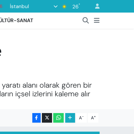
°
İstanbul
26
16
2
ÜLTÜR-SANAT
7
44
e
0
6
 yaratı alanı olarak gören bir
ın içsel izlerini kaleme alır
-
+
A
A