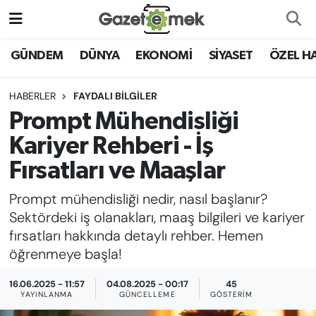
DÜNYA
Nöbetçi Eczaneler
GÜNDEM
DÜNYA
EKONOMİ
SİYASET
ÖZEL H
EKONOMİ
Hava Durumu
HABERLER
FAYDALI BİLGİLER
Prompt Mühendisliği
EMEK HABERLERİ
İstanbul Namaz Vakitleri
Kariyer Rehberi - İş
YENİ MEDYADA EMEK
Trafik Durumu
Fırsatları ve Maaşlar
GAZETECİLİĞİNİ GELİŞTİRMEK
Prompt mühendisliği nedir, nasıl başlanır?
Süper Lig Puan Durumu ve Fikstür
FAYDALI BİLGİLER
Sektördeki iş olanakları, maaş bilgileri ve kariyer
Tüm Manşetler
fırsatları hakkında detaylı rehber. Hemen
GÜNDEM
öğrenmeye başla!
Son Dakika Haberleri
16.06.2025 - 11:57
04.08.2025 - 00:17
45
EĞİTİM
YAYINLANMA
GÜNCELLEME
GÖSTERIM
Haber Arşivi