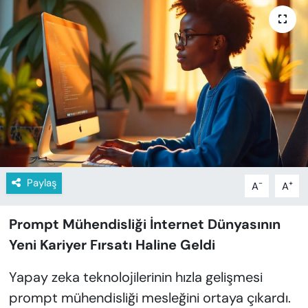
KADIN
SAĞLIK
SPOR
KÜLTÜR-SANAT
MAGAZİN
ÖZEL HABER
Paylaş
-
+
A
A
YAZAR KÖŞESİ
Prompt Mühendisliği İnternet Dünyasının
Yeni Kariyer Fırsatı Haline Geldi
SİYASET
Yapay zeka teknolojilerinin hızla gelişmesi
VAN VE DİYARBAKIR HABERLERİ
prompt mühendisliği mesleğini ortaya çıkardı.