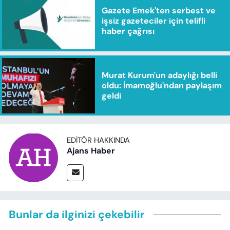
Gazete Emek'ten serbest ve
işsiz gazeteciler için telifli
haber çağrısı
Murat Kurum'un adaylığı belli
oldu: İmamoğlu'ndan paylaşım
geldi
EDITÖR HAKKINDA
Ajans Haber
Bunlar da ilginizi çekebilir