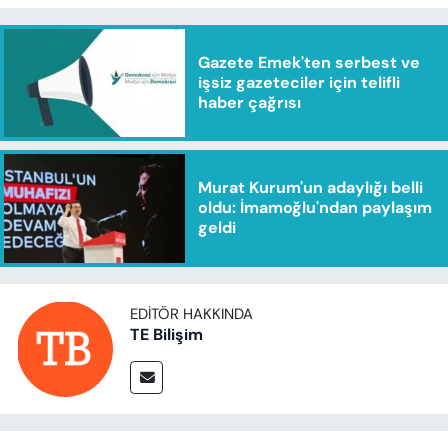
Gazete Emek'ten serbest ve
işsiz gazeteciler için telifli
haber çağrısı
Murat Kurum'un adaylığı belli
oldu: İmamoğlu'ndan paylaşım
geldi
EDITÖR HAKKINDA
TE Bilişim