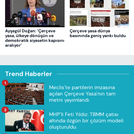
Ayşegül Doğan: ‘Çerçeve
Çerçeve yasa dünya
yasa, ülkeye dönüşün ve
basınında geniş yankı buldu
demokratik siyasetin kapısını
aralıyor’
Trend Haberler
1
Meclis'te partilerin imzasına
açılan Çerçeve Yasa'nın tam
metni yayımlandı
2
MHP’li Feti Yıldız: TBMM çatısı
altında özgün bir çözüm modeli
oluşturuldu