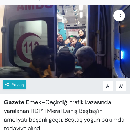
KADIN
SAĞLIK
SPOR
KÜLTÜR-SANAT
MAGAZİN
ÖZEL HABER
Paylaş
-
+
A
A
YAZAR KÖŞESİ
Gazete Emek-
Geçirdiği trafik kazasında
SİYASET
yaralanan HDP’li Meral Danış Beştaş’ın
ameliyatı başarılı geçti. Beştaş yoğun bakımda
VAN VE DİYARBAKIR HABERLERİ
tedaviye alındı.