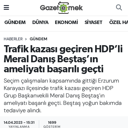
DÜNYA
Nöbetçi Eczaneler
GÜNDEM
DÜNYA
EKONOMİ
SİYASET
ÖZEL H
EKONOMİ
Hava Durumu
HABERLER
GÜNDEM
Trafik kazası geçiren HDP’li
EMEK HABERLERİ
İstanbul Namaz Vakitleri
Meral Danış Beştaş’ın
YENİ MEDYADA EMEK
Trafik Durumu
ameliyatı başarılı geçti
GAZETECİLİĞİNİ GELİŞTİRMEK
Seçim çalışmaları kapsamında gittiği Erzurum
Süper Lig Puan Durumu ve Fikstür
FAYDALI BİLGİLER
Karayazı ilçesinde trafik kazası geçiren HDP
Tüm Manşetler
Grup Başkanvekili Meral Danış Beştaş’ın
GÜNDEM
ameliyatı başarılı geçti. Beştaş yoğun bakımda
Son Dakika Haberleri
tedaviye alındı.
EĞİTİM
14.04.2023 - 15:31
1699
Haber Arşivi
YAYINLANMA
GÖSTERIM