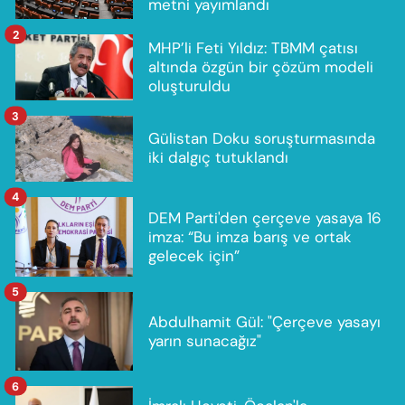
metni yayımlandı
2
MHP’li Feti Yıldız: TBMM çatısı
altında özgün bir çözüm modeli
oluşturuldu
3
Gülistan Doku soruşturmasında
iki dalgıç tutuklandı
4
DEM Parti'den çerçeve yasaya 16
imza: “Bu imza barış ve ortak
gelecek için”
5
Abdulhamit Gül: "Çerçeve yasayı
yarın sunacağız"
6