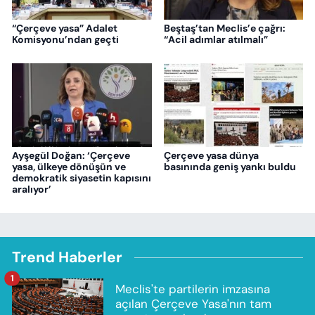
“Çerçeve yasa” Adalet
Beştaş’tan Meclis’e çağrı:
Komisyonu’ndan geçti
“Acil adımlar atılmalı”
Ayşegül Doğan: ‘Çerçeve
Çerçeve yasa dünya
yasa, ülkeye dönüşün ve
basınında geniş yankı buldu
demokratik siyasetin kapısını
aralıyor’
Trend Haberler
1
Meclis'te partilerin imzasına
açılan Çerçeve Yasa'nın tam