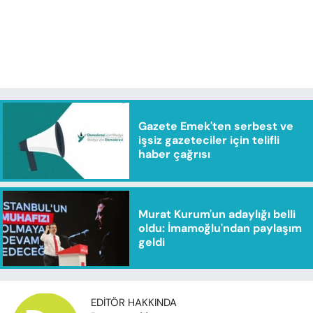
Gazete Emek'ten serbest ve
işsiz gazeteciler için telifli
haber çağrısı
Murat Kurum'un adaylığı belli
oldu: İmamoğlu'ndan paylaşım
geldi
EDITÖR HAKKINDA