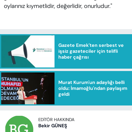
oylarınız kıymetlidir, değerlidir, onurludur."
Gazete Emek'ten serbest ve
işsiz gazeteciler için telifli
haber çağrısı
Murat Kurum'un adaylığı belli
oldu: İmamoğlu'ndan paylaşım
geldi
EDITÖR HAKKINDA
Bekir GÜNEŞ