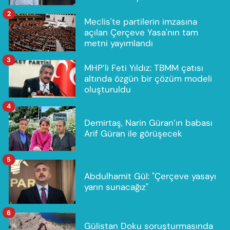
2
Meclis'te partilerin imzasına
açılan Çerçeve Yasa'nın tam
metni yayımlandı
3
MHP’li Feti Yıldız: TBMM çatısı
altında özgün bir çözüm modeli
oluşturuldu
4
Demirtaş, Narin Güran’ın babası
Arif Güran ile görüşecek
5
Abdulhamit Gül: "Çerçeve yasayı
yarın sunacağız"
6
Gülistan Doku soruşturmasında