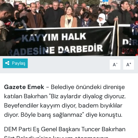
KADIN
SAĞLIK
SPOR
KÜLTÜR-SANAT
Paylaş
-
+
A
A
MAGAZİN
ÖZEL HABER
Gazete Emek
- Belediye önündeki direnişe
katılan Bakırhan "Biz aylardır diyalog diyoruz.
YAZAR KÖŞESİ
Beyefendiler kayyım diyor, badem bıyıklılar
SİYASET
diyor. Böyle barış sağlanmaz" diye konuştu.
VAN VE DİYARBAKIR HABERLERİ
DEM Parti Eş Genel Başkanı Tuncer Bakırhan