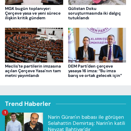
MGK bugün toplanıyor:
Gülistan Doku
Çerçeve yasa ve yeni sürece
soruşturmasında iki dalgıç
ilişkin kritik gündem
tutuklandı
Meclis'te partilerin imzasına
DEM Parti'den çerçeve
açılan Çerçeve Yasa'nın tam
yasaya 16 imza: “Bu imza
metni yayımlandı
barış ve ortak gelecek için”
Trend Haberler
1
Narin Güran'ın babası ile görüşen
Selahattin Demirtaş: Narin'in katili
Nevzat Bahtiyar'dır