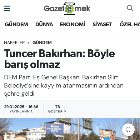
DÜNYA
Nöbetçi Eczaneler
GÜNDEM
DÜNYA
EKONOMİ
SİYASET
ÖZEL H
EKONOMİ
Hava Durumu
HABERLER
GÜNDEM
Tuncer Bakırhan: Böyle
EMEK HABERLERİ
İstanbul Namaz Vakitleri
barış olmaz
YENİ MEDYADA EMEK
Trafik Durumu
DEM Parti Eş Genel Başkanı Bakırhan Siirt
GAZETECİLİĞİNİ GELİŞTİRMEK
Belediye'sine kayyım atanmasının ardından
Süper Lig Puan Durumu ve Fikstür
şehre geldi.
FAYDALI BİLGİLER
Tüm Manşetler
29.01.2025 - 16:36
78
GÜNDEM
YAYINLANMA
GÖSTERIM
Son Dakika Haberleri
EĞİTİM
Haber Arşivi