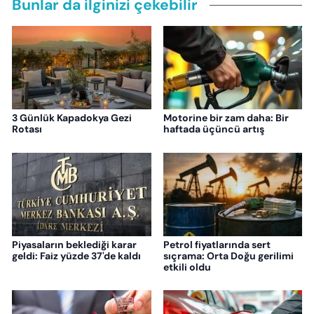
Bunlar da ilginizi çekebilir
3 Günlük Kapadokya Gezi
Motorine bir zam daha: Bir
Rotası
haftada üçüncü artış
Piyasaların beklediği karar
Petrol fiyatlarında sert
geldi: Faiz yüzde 37'de kaldı
sıçrama: Orta Doğu gerilimi
etkili oldu