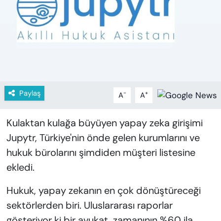
KADIN
SAĞLIK
SPOR
KÜLTÜR-SANAT
Paylaş
-
+
A
A
MAGAZİN
Kulaktan kulağa büyüyen yapay zeka girişimi
ÖZEL HABER
Jupytr, Türkiye'nin önde gelen kurumlarını ve
hukuk bürolarını şimdiden müşteri listesine
YAZAR KÖŞESİ
ekledi.
SİYASET
Hukuk, yapay zekanın en çok dönüştüreceği
sektörlerden biri. Uluslararası raporlar
VAN VE DİYARBAKIR HABERLERİ
gösteriyor ki bir avukat, zamanının %60 ila