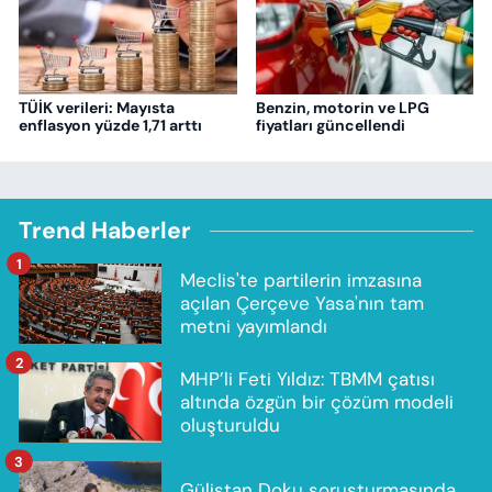
TÜİK verileri: Mayısta
Benzin, motorin ve LPG
enflasyon yüzde 1,71 arttı
fiyatları güncellendi
Trend Haberler
1
Meclis'te partilerin imzasına
açılan Çerçeve Yasa'nın tam
metni yayımlandı
2
MHP’li Feti Yıldız: TBMM çatısı
altında özgün bir çözüm modeli
oluşturuldu
3
Gülistan Doku soruşturmasında