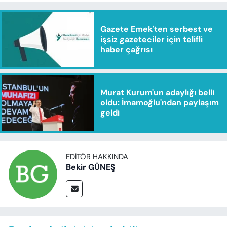
Gazete Emek'ten serbest ve
işsiz gazeteciler için telifli
haber çağrısı
Murat Kurum'un adaylığı belli
oldu: İmamoğlu'ndan paylaşım
geldi
EDITÖR HAKKINDA
Bekir GÜNEŞ