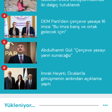
iki dalgıç tutuklandı
4
DEM Parti'den çerçeve yasaya 16
imza: “Bu imza barış ve ortak
gelecek için”
5
Abdulhamit Gül: "Çerçeve yasayı
yarın sunacağız"
6
İmralı Heyeti, Öcalan'la
görüşmenin ardından açıklama
yaptı
Yükleniyor...