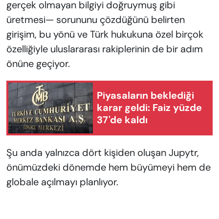
gerçek olmayan bilgiyi doğruymuş gibi
üretmesi— sorununu çözdüğünü belirten
girişim, bu yönü ve Türk hukukuna özel birçok
özelliğiyle uluslararası rakiplerinin de bir adım
önüne geçiyor.
Piyasaların beklediği
karar geldi: Faiz yüzde
37'de kaldı
Şu anda yalnızca dört kişiden oluşan Jupytr,
önümüzdeki dönemde hem büyümeyi hem de
globale açılmayı planlıyor.