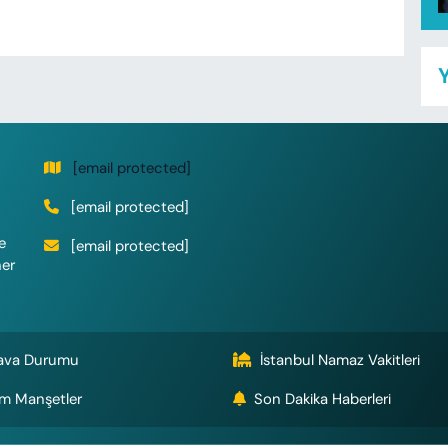
Y
[email protected]
[email protected]
e
[email protected]
her
ava Durumu
İstanbul Namaz Vakitleri
m Manşetler
Son Dakika Haberleri