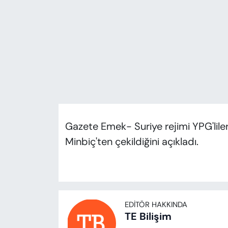
KADIN
SAĞLIK
SPOR
KÜLTÜR-SANAT
MAGAZİN
Gazete Emek- Suriye rejimi YPG'lile
ÖZEL HABER
Minbiç'ten çekildiğini açıkladı.
YAZAR KÖŞESİ
SİYASET
EDITÖR HAKKINDA
VAN VE DİYARBAKIR HABERLERİ
TE Bilişim