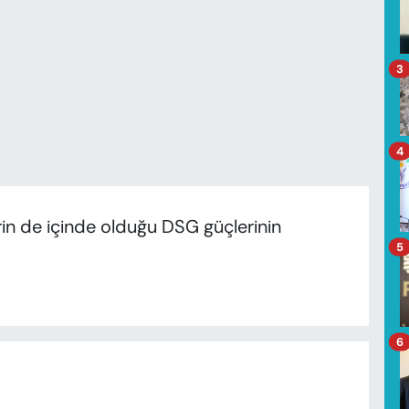
3
4
rin de içinde olduğu DSG güçlerinin
5
6