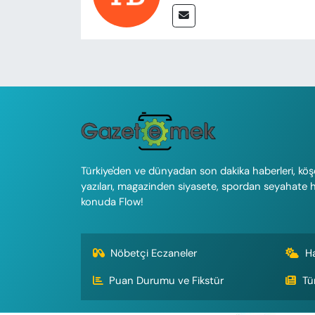
Türkiye'den ve dünyadan son dakika haberleri, köş
yazıları, magazinden siyasete, spordan seyahate 
konuda Flow!
Nöbetçi Eczaneler
H
Puan Durumu ve Fikstür
Tü