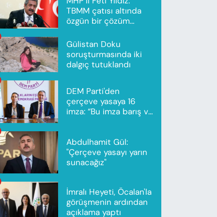
MHP’li Feti Yıldız:
TBMM çatısı altında
özgün bir çözüm
modeli oluşturuldu
Gülistan Doku
soruşturmasında iki
dalgıç tutuklandı
DEM Parti'den
çerçeve yasaya 16
imza: “Bu imza barış ve
ortak gelecek için”
Abdulhamit Gül:
"Çerçeve yasayı yarın
sunacağız"
İmralı Heyeti, Öcalan'la
görüşmenin ardından
açıklama yaptı