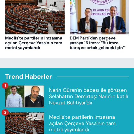
Meclis'te partilerin imzasına
DEM Parti'den çerçeve
açılan Çerçeve Yasa'nın tam
yasaya 16 imza: “Bu imza
metni yayımlandı
barış ve ortak gelecek için”
Trend Haberler
1
Narin Güran'ın babası ile görüşen
Selahattin Demirtaş: Narin'in katili
Nevzat Bahtiyar'dır
2
Meclis'te partilerin imzasına
açılan Çerçeve Yasa'nın tam
metni yayımlandı