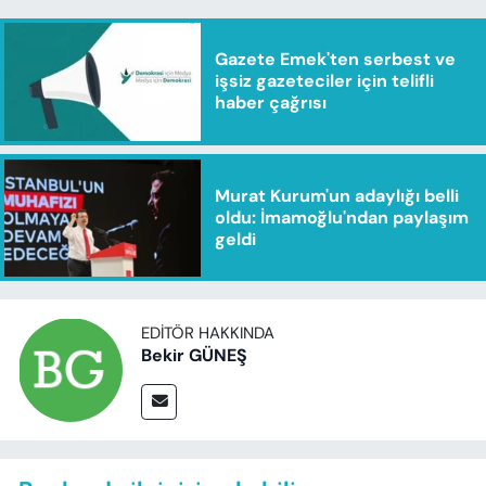
Gazete Emek'ten serbest ve
işsiz gazeteciler için telifli
haber çağrısı
Murat Kurum'un adaylığı belli
oldu: İmamoğlu'ndan paylaşım
geldi
EDITÖR HAKKINDA
Bekir GÜNEŞ