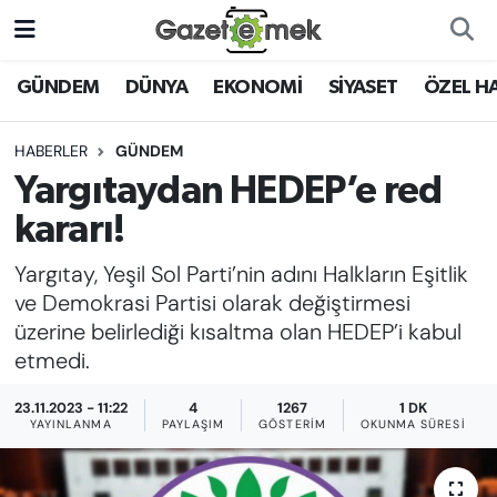
DÜNYA
Nöbetçi Eczaneler
GÜNDEM
DÜNYA
EKONOMİ
SİYASET
ÖZEL H
EKONOMİ
Hava Durumu
HABERLER
GÜNDEM
Yargıtaydan HEDEP’e red
EMEK HABERLERİ
İstanbul Namaz Vakitleri
kararı!
YENİ MEDYADA EMEK
Trafik Durumu
Yargıtay, Yeşil Sol Parti’nin adını Halkların Eşitlik
GAZETECİLİĞİNİ GELİŞTİRMEK
ve Demokrasi Partisi olarak değiştirmesi
Süper Lig Puan Durumu ve Fikstür
üzerine belirlediği kısaltma olan HEDEP’i kabul
FAYDALI BİLGİLER
etmedi.
Tüm Manşetler
GÜNDEM
23.11.2023 - 11:22
4
1267
1 DK
Son Dakika Haberleri
YAYINLANMA
PAYLAŞIM
GÖSTERIM
OKUNMA SÜRESI
EĞİTİM
Haber Arşivi