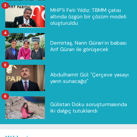
3
MHP’li Feti Yıldız: TBMM çatısı
altında özgün bir çözüm modeli
oluşturuldu
4
Demirtaş, Narin Güran’ın babası
Arif Güran ile görüşecek
5
Abdulhamit Gül: "Çerçeve yasayı
yarın sunacağız"
6
Gülistan Doku soruşturmasında
iki dalgıç tutuklandı