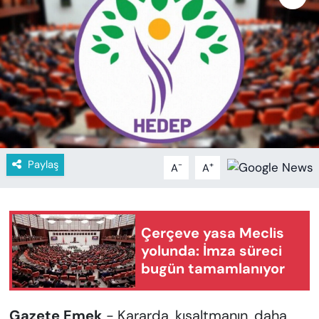
KADIN
SAĞLIK
SPOR
KÜLTÜR-SANAT
MAGAZİN
Paylaş
-
+
A
A
ÖZEL HABER
YAZAR KÖŞESİ
Çerçeve yasa Meclis
yolunda: İmza süreci
SİYASET
bugün tamamlanıyor
VAN VE DİYARBAKIR HABERLERİ
Gazete Emek
- Kararda, kısaltmanın, daha