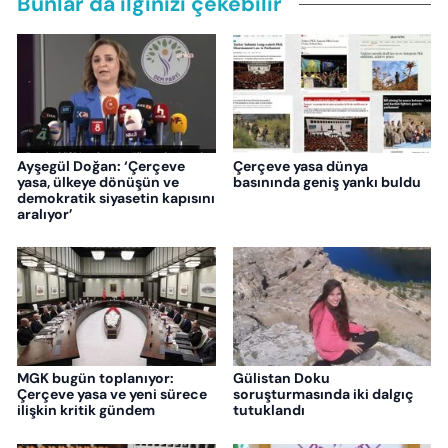
Bunlar da ilginizi çekebilir
Ayşegül Doğan: ‘Çerçeve
Çerçeve yasa dünya
yasa, ülkeye dönüşün ve
basınında geniş yankı buldu
demokratik siyasetin kapısını
aralıyor’
MGK bugün toplanıyor:
Gülistan Doku
Çerçeve yasa ve yeni sürece
soruşturmasında iki dalgıç
ilişkin kritik gündem
tutuklandı