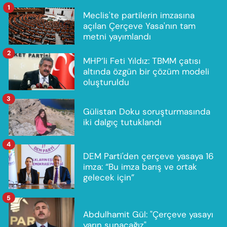
1
Meclis'te partilerin imzasına
açılan Çerçeve Yasa'nın tam
metni yayımlandı
2
MHP’li Feti Yıldız: TBMM çatısı
altında özgün bir çözüm modeli
oluşturuldu
3
Gülistan Doku soruşturmasında
iki dalgıç tutuklandı
4
DEM Parti'den çerçeve yasaya 16
imza: “Bu imza barış ve ortak
gelecek için”
5
Abdulhamit Gül: "Çerçeve yasayı
yarın sunacağız"