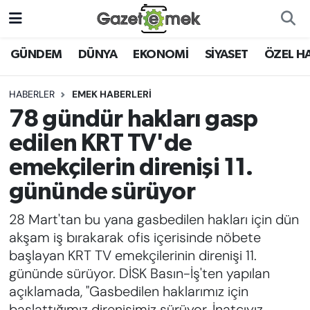
DÜNYA
Nöbetçi Eczaneler
GÜNDEM
DÜNYA
EKONOMİ
SİYASET
ÖZEL H
EKONOMİ
Hava Durumu
HABERLER
EMEK HABERLERİ
78 gündür hakları gasp
EMEK HABERLERİ
İstanbul Namaz Vakitleri
edilen KRT TV'de
YENİ MEDYADA EMEK
Trafik Durumu
emekçilerin direnişi 11.
GAZETECİLİĞİNİ GELİŞTİRMEK
gününde sürüyor
Süper Lig Puan Durumu ve Fikstür
FAYDALI BİLGİLER
28 Mart'tan bu yana gasbedilen hakları için dün
Tüm Manşetler
akşam iş bırakarak ofis içerisinde nöbete
GÜNDEM
başlayan KRT TV emekçilerinin direnişi 11.
Son Dakika Haberleri
gününde sürüyor. DİSK Basın-İş'ten yapılan
EĞİTİM
açıklamada, "Gasbedilen haklarımız için
Haber Arşivi
başlattığımız direnişimiz sürüyor. İnatçıyız,