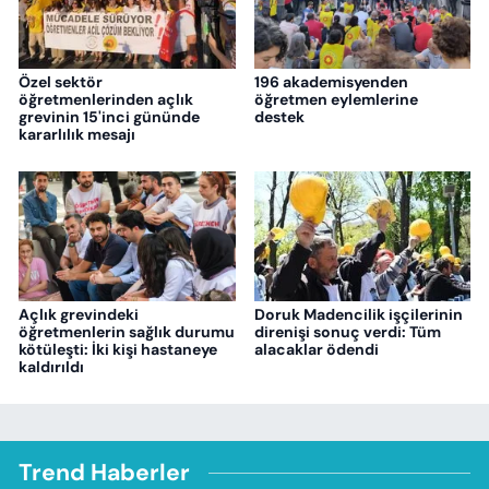
Özel sektör
196 akademisyenden
öğretmenlerinden açlık
öğretmen eylemlerine
grevinin 15'inci gününde
destek
kararlılık mesajı
Açlık grevindeki
Doruk Madencilik işçilerinin
öğretmenlerin sağlık durumu
direnişi sonuç verdi: Tüm
kötüleşti: İki kişi hastaneye
alacaklar ödendi
kaldırıldı
Trend Haberler