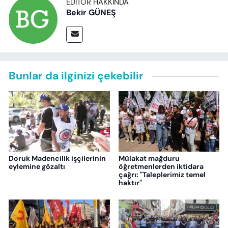
EDITÖR HAKKINDA
Bekir GÜNEŞ
Bunlar da ilginizi çekebilir
Doruk Madencilik işçilerinin
Mülakat mağduru
eylemine gözaltı
öğretmenlerden iktidara
çağrı: "Taleplerimiz temel
haktır"