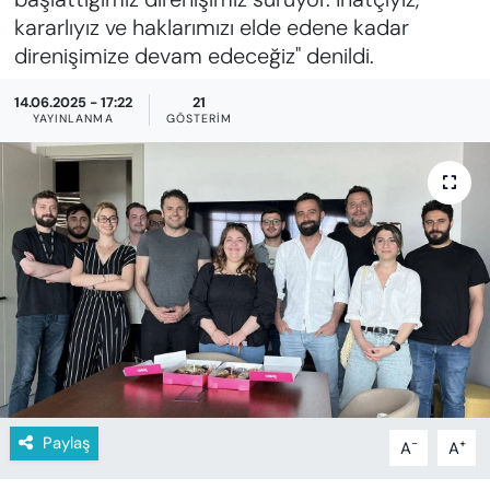
KADIN
kararlıyız ve haklarımızı elde edene kadar
direnişimize devam edeceğiz" denildi.
SAĞLIK
14.06.2025 - 17:22
21
SPOR
YAYINLANMA
GÖSTERIM
KÜLTÜR-SANAT
MAGAZİN
ÖZEL HABER
YAZAR KÖŞESİ
SİYASET
Paylaş
-
+
A
A
VAN VE DİYARBAKIR HABERLERİ