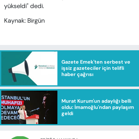
yükseldi" dedi.
Kaynak: Birgün
Gazete Emek'ten serbest ve
işsiz gazeteciler için telifli
haber çağrısı
Murat Kurum'un adaylığı belli
oldu: İmamoğlu'ndan paylaşım
geldi