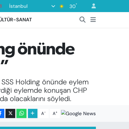
°
İstanbul
30
8
2
ÜLTÜR-SANAT
8
3
ding önünde
4
8
z”
lar SSS Holding önünde eylem
 verdiği eylemde konuşan CHP
a olacaklarını söyledi.
-
+
A
A