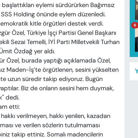
 başlattıkları eylemi sürdürürken Bağımsız
r SSS Holding önünde eylem düzenledi.
demokratik kitle örgütleri destek verdi.
6
ür Özel, Türkiye İşçi Partisi Genel Başkanı
i Sezai Temelli, İYİ Parti Milletvekili Turhan
Ümit Özdağ yer aldı.
ür Özel, burada yaptığı açıklamada Özel,
sız Maden-İş’te örgütlenen, sesini yükselten
Y
kte uzun süredir takip ediyoruz. Bugün
aptılar. Biz de onların sesini hem duymak,
" dedi.
m etti:
akkı verilmeyen, hakkı yenilen, kazadan
ılması ve verilen sözlerin tutulmaması
iniz takip ettiniz. Somalı madencilerin