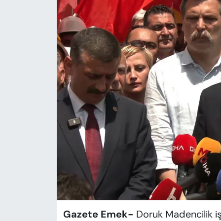
KADIN
SAĞLIK
SPOR
KÜLTÜR-SANAT
MAGAZİN
ÖZEL HABER
YAZAR KÖŞESİ
SİYASET
VAN VE DİYARBAKIR HABERLERİ
Gazete Emek-
Doruk Madencilik işç