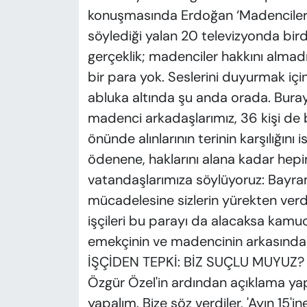
konuşmasında Erdoğan ‘Madencilerin 
söylediği yalan 20 televizyonda bir
gerçeklik; madenciler hakkını almadı
bir para yok. Seslerini duyurmak içi
abluka altında şu anda orada. Buraya
madenci arkadaşlarımız, 36 kişi de b
önünde alınlarının terinin karşılığını
ödenene, haklarını alana kadar hepi
vatandaşlarımıza söylüyoruz: Bayram
mücadelesine sizlerin yürekten verdi
işçileri bu parayı da alacaksa kamu
emekçinin ve madencinin arkasında
İŞÇİDEN TEPKİ: BİZ SUÇLU MUYUZ?
Özgür Özel'in ardından açıklama yapan
yapalım. Bize söz verdiler, 'Ayın 15'i