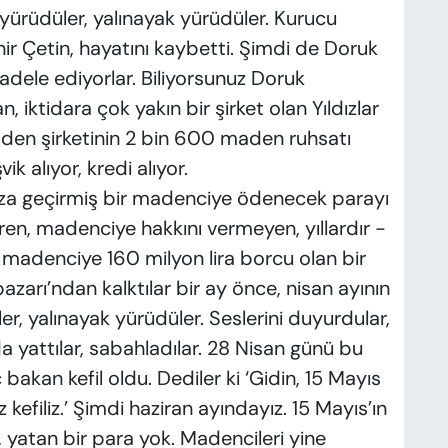
yürüdüler, yalınayak yürüdüler. Kurucu
hir Çetin, hayatını kaybetti. Şimdi de Doruk
adele ediyorlar. Biliyorsunuz Doruk
n, iktidara çok yakın bir şirket olan Yıldızlar
maden şirketinin 2 bin 600 maden ruhsatı
 alıyor, kredi alıyor.
za geçirmiş bir madenciye ödenecek parayı
ren, madenciye hakkını vermeyen, yıllardır -
madenciye 160 milyon lira borcu olan bir
pazarı’ndan kalktılar bir ay önce, nisan ayının
er, yalınayak yürüdüler. Seslerini duyurdular,
a yattılar, sabahladılar. 28 Nisan günü bu
bakan kefil oldu. Dediler ki ‘Gidin, 15 Mayıs
kefiliz.’ Şimdi haziran ayındayız. 15 Mayıs’ın
 yatan bir para yok. Madencileri yine