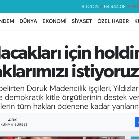
DOLAR
47,7436
%0.1
EURO
55,2510
%0.3
NDEM
DÜNYA
EKONOMİ
SİYASET
ÖZEL HABER
K
STERLİN
64,4811
%0.3
GRAM ALTIN
6660.55
%0.0
acakları için hol
BİST100
13.779
%-1
BITCOIN
64.944,08
%-0.1
klarımızı istiyoru
elirten Doruk Madencilik işçileri, Yıldız
r ve demokratik kitle örgütlerinin destek
lerin tüm hakları ödenene kadar yanlarınd
4 DK
OKUNMA SÜRESI