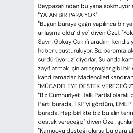
Beypazarı’ndan bu yana sokmuyorla
"YATAN BİR PARA YOK"
"Bugün buraya çağrı yapılınca bir yal
anlaşma oldu’ diye" diyen Özel, "Yo
Sayın Gökay Çakır’ı aradım, kendisiy
haber uçuşturuluyor. Biz paramızı 
sürdürüyoruz’ diyorlar. Şu anda kam
zayıflatmak için anlaşmışlar gibi bir
kandıramazlar. Madencileri kandırama
"MÜCADELEYE DESTEK VERECEĞİZ
"Biz Cumhuriyet Halk Partisi olarak 
Parti burada, TKP’yi gördüm, EMEP bur
burada. Hep birlikte biz bu alın teri
destek vereceğiz" diyen Özel, şunları
"Kamuoyu desteği olursa bu para al