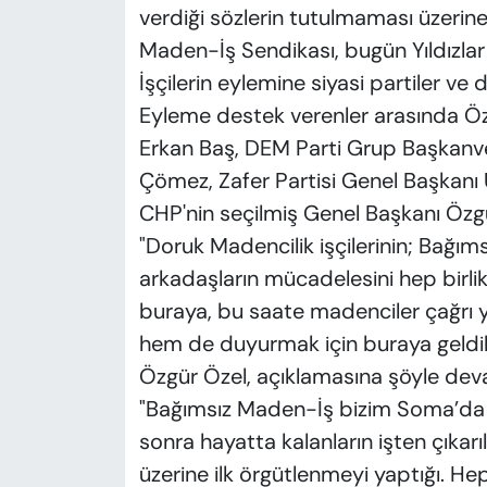
verdiği sözlerin tutulmaması üzerine
Maden-İş Sendikası, bugün Yıldızla
İşçilerin eylemine siyasi partiler ve 
Eyleme destek verenler arasında Özg
Erkan Baş, DEM Parti Grup Başkanvekil
Çömez, Zafer Partisi Genel Başkanı 
CHP'nin seçilmiş Genel Başkanı Özg
"Doruk Madencilik işçilerinin; Bağım
arkadaşların mücadelesini hep birli
buraya, bu saate madenciler çağrı y
hem de duyurmak için buraya geldik
Özgür Özel, açıklamasına şöyle deva
"Bağımsız Maden-İş bizim Soma’da h
sonra hayatta kalanların işten çıkar
üzerine ilk örgütlenmeyi yaptığı. Hep