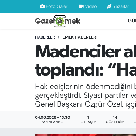
Foto Galeri
Video
Yazarlar
GÜ
DÜNYA
Nöbetçi Eczaneler
HABERLER
EMEK HABERLERİ
EKONOMİ
Hava Durumu
Madenciler al
EMEK HABERLERİ
İstanbul Namaz Vakitleri
toplandı: “Ha
YENİ MEDYADA EMEK GAZETECİLİĞİNİ
Trafik Durumu
GELİŞTİRMEK
Hak edişlerinin ödenmediğini b
Süper Lig Puan Durumu ve Fikstür
FAYDALI BİLGİLER
gerçekleştirdi. Siyasi partile
Tüm Manşetler
Genel Başkanı Özgür Özel, işçi
GÜNDEM
Son Dakika Haberleri
04.06.2026 - 13:30
1
14
YAYINLANMA
PAYLAŞIM
GÖSTERIM
EĞİTİM
Haber Arşivi