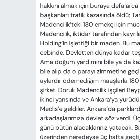
hakkını almak için buraya defalarca 
başkanları trafik kazasında öldü; Ta
Madencilik’teki 180 emekçi için müc
Madencilik, iktidar tarafından kayrıla
Holding’in işlettiği bir maden. Bu 
cebinde. Devletten dünya kadar teşvik
Ama doğum yardımını bile ya da ka
bile alıp da o parayı zimmetine geçi
aylardır ödemediğim maaşlarla 180 
şirket. Doruk Madencilik işçileri Bey
ikinci yarısında ve Ankara’ya yürüdül
Meclis’e geldiler. Ankara’da parklard
arkadaşlarımıza devlet söz verdi. Üç 
günü bütün alacaklarınız yatacak. Biz 
üzerinden neredeyse üç hafta geçti,