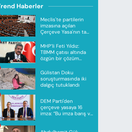
Trend Haberler
Meclis'te partilerin
imzasına açılan
Çerçeve Yasa'nın tam
metni yayımlandı
MHP’li Feti Yıldız:
TBMM çatısı altında
özgün bir çözüm
modeli oluşturuldu
Gülistan Doku
soruşturmasında iki
dalgıç tutuklandı
DEM Parti'den
çerçeve yasaya 16
imza: “Bu imza barış ve
ortak gelecek için”
Abdulhamit Gül: