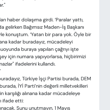
r."
an haber dolaşıma girdi. ‘Paralar yattı,
lda gelirken Bağımsız Maden-İş Başkanı
le konuştum. ‘Yatan bir para yok. Öyle bir
alana kadar buradayız, mücadeleyi
uoyunda buraya yapılan çağrıyı işte
 şey için numara yapıyorlarsa, hiçbirimizi
zlar" ifadelerini kullandı.
"
buradayız, Türkiye İşçi Partisi burada, DEM
ada, İYİ Parti’nin değerli milletvekilleri
nin karşılığı alınana kadar mücadeleye
 ifade etti:
ınacak. Şunu unutmayın, 1 Mayıs