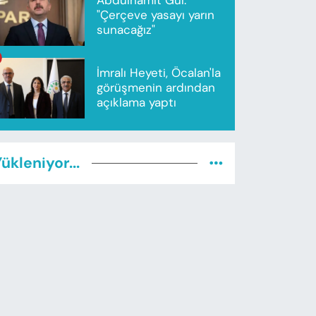
"Çerçeve yasayı yarın
sunacağız"
İmralı Heyeti, Öcalan'la
görüşmenin ardından
açıklama yaptı
ükleniyor...