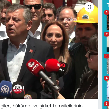
1
2
3
4
5
ileri, hükümet ve şirket temsilcilerinin