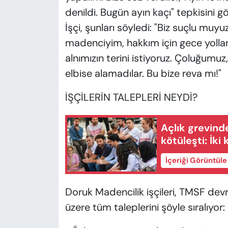
denildi. Bugün ayın kaçı" tepkisini gö
İşçi, şunları söyledi: "Biz suçlu mu
madenciyim, hakkım için gece yolla
alnımızın terini istiyoruz. Çoluğum
elbise alamadılar. Bu bize reva mı!"
İŞÇİLERİN TALEPLERİ NEYDİ?
Açlık grevind
kötüleşti: İki
İçeriği Görüntül
Doruk Madencilik işçileri, TMSF dev
üzere tüm taleplerini şöyle sıralıyor: