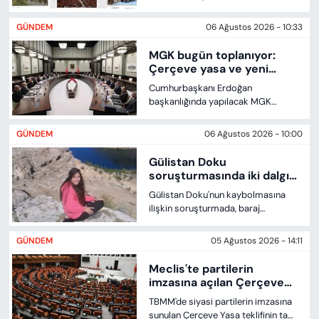
çerçeve yasa teklifini gündemine
taşıdı. Haberlerde teklifin çatışmalı
GÜNDEM
06 Ağustos 2026 - 10:33
sürecin sona ermesine yönelik
önemli bir adım olarak
MGK bugün toplanıyor:
değerlendirildiği, ancak
Çerçeve yasa ve yeni
düzenlemenin Abdullah Öcalan'ı
sürece ilişkin kritik
Cumhurbaşkanı Erdoğan
kapsamadığına dikkat çekildi.
gündem
başkanlığında yapılacak MGK
toplantısında, TBMM’ye sunulan
çerçeve yasa teklifi ile PKK’nin silah
GÜNDEM
06 Ağustos 2026 - 10:00
bırakma sürecine ilişkin izlenecek
yol haritasının ele alınması
Gülistan Doku
bekleniyor.
soruşturmasında iki dalgıç
tutuklandı
Gülistan Doku'nun kaybolmasına
ilişkin soruşturmada, baraj
gölündeki aramalarda not ve makas
bulduklarını öne süren iki su altı
GÜNDEM
05 Ağustos 2026 - 14:11
dalgıcı, "delil karartma" suçlamasıyla
tutuklandı.
Meclis'te partilerin
imzasına açılan Çerçeve
Yasa'nın tam metni
TBMM'de siyasi partilerin imzasına
yayımlandı
sunulan Çerçeve Yasa teklifinin tam