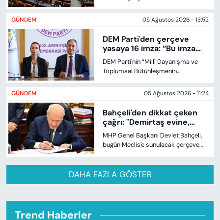
metni kamuoyuyla paylaşıldı.
Düzenlemenin içeriği ve kapsamı ilk
GÜNDEM
05 Ağustos 2026 - 13:52
kez ayrıntılarıyla ortaya çıktı.
DEM Parti'den çerçeve
yasaya 16 imza: “Bu imza
barış ve ortak gelecek
DEM Parti'nin “Millî Dayanışma ve
için”
Toplumsal Bütünleşmenin
Güçlendirilmesine Dair Kanun
Teklifi”ne Eş Genel Başkanlar Tülay
GÜNDEM
05 Ağustos 2026 - 11:24
Hatimoğulları ve Tuncer Bakırhan'ın
da aralarında bulunduğu 16
Bahçeli'den dikkat çeken
milletvekili imza attı. Bakırhan,
çağrı: "Demirtaş evine,
“Attığımız imza sadece bir metne
Öcalan umut hakkına
MHP Genel Başkanı Devlet Bahçeli,
değil, barışa ve ortak geleceğimize
kavuşmalı"
bugün Meclis'e sunulacak çerçeve
atılmış bir imzadır” ifadelerini
yasaya imza attıktan sonra yaptığı
kullandı.
açıklamada, Selahattin Demirtaş ile
avukatları aracılığıyla görüştüğünü
DAHA FAZLA GÖSTER
belirtti. Bahçeli, "İyi bir hukukumuz
var. Selahattin Demirtaş evine,
Ahmetler görevine, Öcalan umut
hakkına kavuşmalıdır" ifadelerini
Trend Haberler
kullandı.