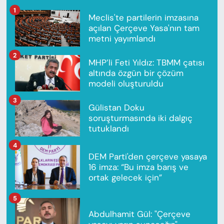
1
Meclis'te partilerin imzasına
açılan Çerçeve Yasa'nın tam
metni yayımlandı
2
MHP’li Feti Yıldız: TBMM çatısı
altında özgün bir çözüm
modeli oluşturuldu
3
Gülistan Doku
soruşturmasında iki dalgıç
tutuklandı
4
DEM Parti'den çerçeve yasaya
16 imza: “Bu imza barış ve
ortak gelecek için”
5
Abdulhamit Gül: "Çerçeve