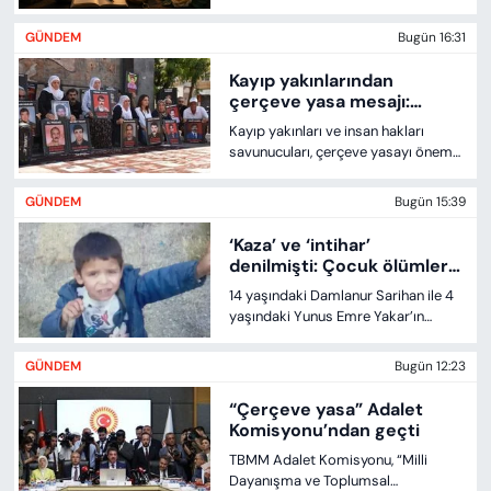
KADIN
GÜNDEM
Bugün 16:31
SAĞLIK
Kayıp yakınlarından
çerçeve yasa mesajı:
SPOR
“Daha cesur adımlar
Kayıp yakınları ve insan hakları
atılmalı”
savunucuları, çerçeve yasayı önemli
bir adım olarak değerlendirirken
KÜLTÜR-SANAT
cezasızlığın son bulması ve faillerin
GÜNDEM
Bugün 15:39
yargılanması çağrısı yaptı.
MAGAZİN
‘Kaza’ ve ‘intihar’
denilmişti: Çocuk ölümleri
cinayet çıktı
ÖZEL HABER
14 yaşındaki Damlanur Sarihan ile 4
yaşındaki Yunus Emre Yakar’ın
ölümlerine ilişkin dosyalar yeniden
YAZAR KÖŞESİ
açıldı. Soruşturmalar, iki çocuğun da
GÜNDEM
Bugün 12:23
öldürüldüğünü ortaya çıkardı.
SİYASET
“Çerçeve yasa” Adalet
Komisyonu’ndan geçti
VAN VE DİYARBAKIR HABERLERİ
TBMM Adalet Komisyonu, “Milli
Dayanışma ve Toplumsal