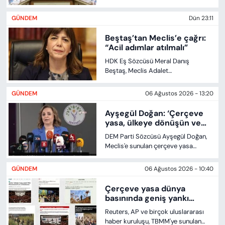
Bütünleşmenin Güçlendirilmesine
Dair Kanun Teklifi”ni 17 saat süren
GÜNDEM
Dün 23:11
görüşmelerin ardından kabul etti.
Beştaş’tan Meclis’e çağrı:
“Acil adımlar atılmalı”
HDK Eş Sözcüsü Meral Danış
Beştaş, Meclis Adalet
Komisyonu’nda görüşülen “Milli
Dayanışma ve Toplumsal
GÜNDEM
06 Ağustos 2026 - 13:20
Bütünleşmenin Güçlendirilmesi”
teklifine ilişkin değerlendirmelerde
Ayşegül Doğan: ‘Çerçeve
bulunarak, sürecin ilerlemesi için
yasa, ülkeye dönüşün ve
atılması gereken acil adımlara
demokratik siyasetin
DEM Parti Sözcüsü Ayşegül Doğan,
dikkat çekti.
kapısını aralıyor’
Meclis'e sunulan çerçeve yasa
teklifinin çatışma zemininden hukuk
ve demokratik siyaset zeminine
GÜNDEM
06 Ağustos 2026 - 10:40
geçiş için önemli bir başlangıç
olduğunu söyledi. Barış sürecinde
Çerçeve yasa dünya
dilin de belirleyici rolüne dikkat
basınında geniş yankı
çeken Doğan, teklifin "ülkeye dönüş
buldu
Reuters, AP ve birçok uluslararası
yolunu açtığını" ifade etti.
haber kuruluşu, TBMM'ye sunulan