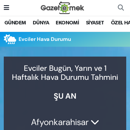
DÜNYA
Nöbetçi Eczaneler
GÜNDEM
DÜNYA
EKONOMİ
SİYASET
ÖZEL H
EKONOMİ
Hava Durumu
Evciler Hava Durumu
EMEK HABERLERİ
İstanbul Namaz Vakitleri
YENİ MEDYADA EMEK
Trafik Durumu
Evciler Bugün, Yarın ve 1
GAZETECİLİĞİNİ GELİŞTİRMEK
Haftalık Hava Durumu Tahmini
Süper Lig Puan Durumu ve Fikstür
FAYDALI BİLGİLER
ŞU AN
Tüm Manşetler
GÜNDEM
Son Dakika Haberleri
EĞİTİM
Afyonkarahisar
Haber Arşivi