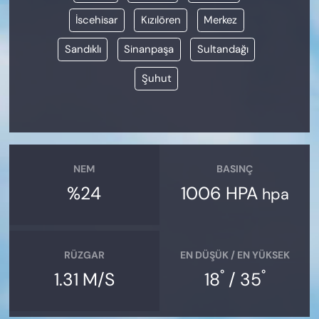
İscehisar
Kızılören
Merkez
Sandıklı
Sinanpaşa
Sultandağı
Şuhut
NEM
BASINÇ
%24
1006 HPA
hpa
RÜZGAR
EN DÜŞÜK / EN YÜKSEK
°
°
1.31 M/S
18
/ 35