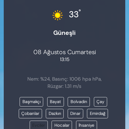
KADIN
°
33
SAĞLIK
Güneşli
SPOR
KÜLTÜR-SANAT
08 Ağustos Cumartesi
13:15
MAGAZİN
ÖZEL HABER
Nem: %24, Basınç: 1006 hpa hPa,
Rüzgar: 1.31 m/s
YAZAR KÖŞESİ
Başmakçı
Bayat
Bolvadin
Çay
SİYASET
Çobanlar
Dazkırı
Dinar
Emirdağ
VAN VE DİYARBAKIR HABERLERİ
Evciler
Hocalar
İhsaniye