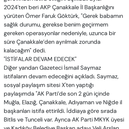
2024'ten beri AKP Çanakkale İl Başkanlığını
yürüten Ömer Faruk Göktürk, "Gerek babamın
sağlık durumu, gerekse benim geçirmem
gereken operasyonlar nedeniyle, uzunca bir
süre Çanakkale’den ayrılmak zorunda
kalacağım" dedi.
"İSTİFALAR DEVAM EDECEK"
Diğer yandan Gazeteci İsmail Saymaz
istifaların devam edeceğini açıkladı. Saymaz,
sosyal paylaşım sitesi X'ten yaptığı
paylaşımda "AK Parti’de son 2 gün içinde
Muğla, Elazığ, Çanakkale, Adıyaman ve Niğde il
başkanları istifa ettirildi. İddiaya göre sırada
Bitlis ve Tunceli var. Ayrıca AK Parti MKYK üyesi
ve Kadıköy Belediye Başkan adayı Veli Arslan