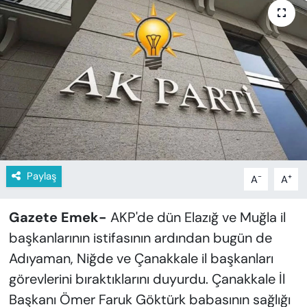
KADIN
SAĞLIK
SPOR
KÜLTÜR-SANAT
MAGAZİN
Paylaş
-
+
A
A
ÖZEL HABER
YAZAR KÖŞESİ
Gazete Emek-
AKP'de dün Elazığ ve Muğla il
başkanlarının istifasının ardından bugün de
SİYASET
Adıyaman, Niğde ve Çanakkale il başkanları
görevlerini bıraktıklarını duyurdu. Çanakkale İl
VAN VE DİYARBAKIR HABERLERİ
Başkanı Ömer Faruk Göktürk babasının sağlığı