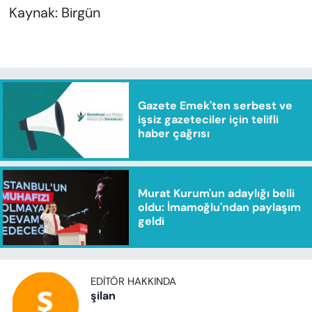
Kaynak: Birgün
Gazete Emek'ten serbest ve
işsiz gazeteciler için telifli
haber çağrısı
Murat Kurum'un adaylığı belli
oldu: İmamoğlu'ndan paylaşım
geldi
EDITÖR HAKKINDA
şilan