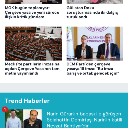
MGK bugün toplanıyor:
Gülistan Doku
Çerçeve yasa ve yeni sürece
soruşturmasında iki dalgıç
ilişkin kritik gündem
tutuklandı
Meclis'te partilerin imzasına
DEM Parti'den çerçeve
açılan Çerçeve Yasa'nın tam
yasaya 16 imza: “Bu imza
metni yayımlandı
barış ve ortak gelecek için”
Trend Haberler
1
Narin Güran'ın babası ile görüşen
Selahattin Demirtaş: Narin'in katili
Nevzat Bahtiyar'dır