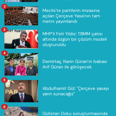
2
Meclis'te partilerin imzasına
açılan Çerçeve Yasa'nın tam
metni yayımlandı
3
MHP’li Feti Yıldız: TBMM çatısı
altında özgün bir çözüm modeli
oluşturuldu
4
Demirtaş, Narin Güran’ın babası
Arif Güran ile görüşecek
5
Abdulhamit Gül: "Çerçeve yasayı
yarın sunacağız"
6
Gülistan Doku soruşturmasında