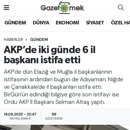
DÜNYA
Nöbetçi Eczaneler
GÜNDEM
DÜNYA
EKONOMİ
SİYASET
ÖZEL H
EKONOMİ
Hava Durumu
HABERLER
GÜNDEM
AKP’de iki günde 6 il
EMEK HABERLERİ
İstanbul Namaz Vakitleri
başkanı istifa etti
YENİ MEDYADA EMEK
Trafik Durumu
AKP'de dün Elazığ ve Muğla il başkanlarının
GAZETECİLİĞİNİ GELİŞTİRMEK
istifasının ardından bugün de Adıyaman, Niğde
Süper Lig Puan Durumu ve Fikstür
ve Çanakkale'de il başkanları istifa etti.
FAYDALI BİLGİLER
BirGün'ün edindiği bilgiye göre son istifayı ise
Tüm Manşetler
Ordu AKP İl Başkanı Selman Altaş yaptı.
GÜNDEM
Son Dakika Haberleri
19.09.2025 - 23:47
99
EĞİTİM
YAYINLANMA
GÖSTERIM
Haber Arşivi