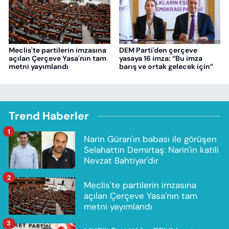
Meclis'te partilerin imzasına
DEM Parti'den çerçeve
açılan Çerçeve Yasa'nın tam
yasaya 16 imza: “Bu imza
metni yayımlandı
barış ve ortak gelecek için”
Trend Haberler
1
Narin Güran'ın babası ile görüşen
Selahattin Demirtaş: Narin'in katili
Nevzat Bahtiyar'dır
2
Meclis'te partilerin imzasına
açılan Çerçeve Yasa'nın tam
metni yayımlandı
3