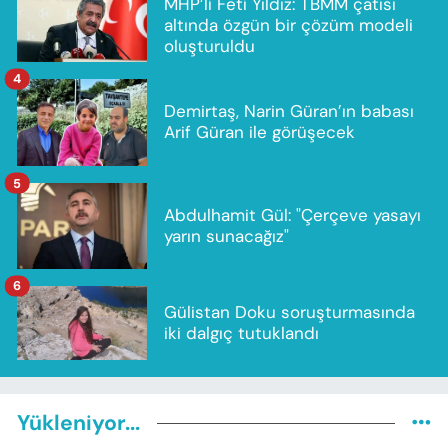
MHP’li Feti Yıldız: TBMM çatısı
altında özgün bir çözüm modeli
oluşturuldu
4
Demirtaş, Narin Güran’ın babası
Arif Güran ile görüşecek
5
Abdulhamit Gül: "Çerçeve yasayı
yarın sunacağız"
6
Gülistan Doku soruşturmasında
iki dalgıç tutuklandı
Yükleniyor...