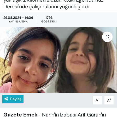
KADIN
Deresi'nde çalışmalarını yoğunlaştırdı.
SAĞLIK
29.08.2024 - 14:06
1793
YAYINLANMA
GÖSTERIM
SPOR
KÜLTÜR-SANAT
MAGAZİN
ÖZEL HABER
YAZAR KÖŞESİ
SİYASET
Paylaş
-
+
A
A
VAN VE DİYARBAKIR HABERLERİ
Gazete Emek-
Narin'in babası Arif Güran'ın