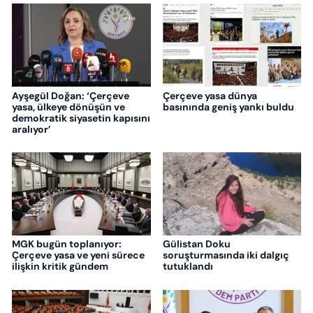
Ayşegül Doğan: ‘Çerçeve
Çerçeve yasa dünya
yasa, ülkeye dönüşün ve
basınında geniş yankı buldu
demokratik siyasetin kapısını
aralıyor’
MGK bugün toplanıyor:
Gülistan Doku
Çerçeve yasa ve yeni sürece
soruşturmasında iki dalgıç
ilişkin kritik gündem
tutuklandı