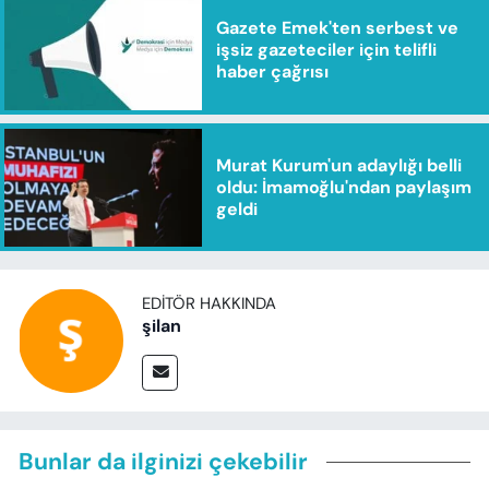
Gazete Emek'ten serbest ve
işsiz gazeteciler için telifli
haber çağrısı
Murat Kurum'un adaylığı belli
oldu: İmamoğlu'ndan paylaşım
geldi
EDITÖR HAKKINDA
şilan
Bunlar da ilginizi çekebilir