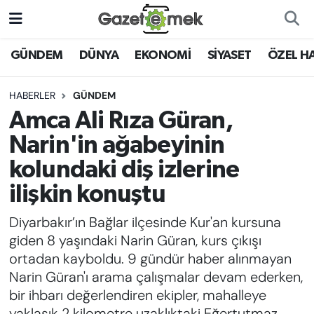
DÜNYA
Nöbetçi Eczaneler
GÜNDEM
DÜNYA
EKONOMİ
SİYASET
ÖZEL H
EKONOMİ
Hava Durumu
HABERLER
GÜNDEM
Amca Ali Rıza Güran,
EMEK HABERLERİ
İstanbul Namaz Vakitleri
Narin'in ağabeyinin
YENİ MEDYADA EMEK
Trafik Durumu
kolundaki diş izlerine
GAZETECİLİĞİNİ GELİŞTİRMEK
ilişkin konuştu
Süper Lig Puan Durumu ve Fikstür
FAYDALI BİLGİLER
Diyarbakır’ın Bağlar ilçesinde Kur'an kursuna
Tüm Manşetler
giden 8 yaşındaki Narin Güran, kurs çıkışı
GÜNDEM
ortadan kayboldu. 9 gündür haber alınmayan
Son Dakika Haberleri
Narin Güran'ı arama çalışmalar devam ederken,
EĞİTİM
bir ihbarı değerlendiren ekipler, mahalleye
Haber Arşivi
yaklaşık 2 kilometre uzaklıktaki Eğertutmaz