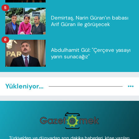
5
Demirtaş, Narin Güran’ın babası
Arif Güran ile görüşecek
6
Abdulhamit Gül: "Çerçeve yasayı
yarın sunacağız"
Yükleniyor...
Türkiye'den ve dünyadan son dakika haberleri, köşe yazıları,