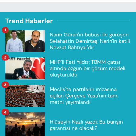
Trend Haberler
1
Narin Güran'ın babası ile görüşen
Selahattin Demirtaş: Narin'in katili
Nevzat Bahtiyar'dır
2
MHP’li Feti Yıldız: TBMM çatısı
altında özgün bir çözüm modeli
oluşturuldu
3
Meclis'te partilerin imzasına
açılan Çerçeve Yasa'nın tam
metni yayımlandı
4
Hiüseyin Nazlı yazdı: Bu barışın
garantisi ne olacak?