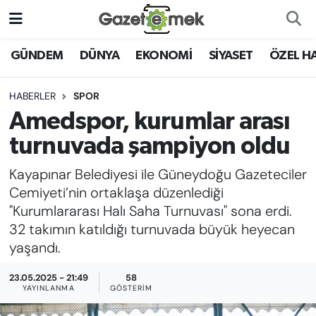
DÜNYA
Nöbetçi Eczaneler
GÜNDEM
DÜNYA
EKONOMİ
SİYASET
ÖZEL H
EKONOMİ
Hava Durumu
HABERLER
SPOR
Amedspor, kurumlar arası
EMEK HABERLERİ
İstanbul Namaz Vakitleri
turnuvada şampiyon oldu
YENİ MEDYADA EMEK
Trafik Durumu
Kayapınar Belediyesi ile Güneydoğu Gazeteciler
GAZETECİLİĞİNİ GELİŞTİRMEK
Cemiyeti’nin ortaklaşa düzenlediği
Süper Lig Puan Durumu ve Fikstür
"Kurumlararası Halı Saha Turnuvası" sona erdi.
FAYDALI BİLGİLER
32 takımın katıldığı turnuvada büyük heyecan
Tüm Manşetler
yaşandı.
GÜNDEM
Son Dakika Haberleri
23.05.2025 - 21:49
58
EĞİTİM
YAYINLANMA
GÖSTERIM
Haber Arşivi