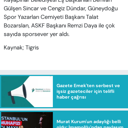
Gülşen Sincar ve Cengiz Dündar, Güneydoğu
Spor Yazarları Cemiyeti Başkanı Talat
Bozarslan, ASKF Başkanı Remzi Daya ile çok
sayıda sporsever yer aldı.
Kaynak; Tigris
Gazete Emek'ten serbest ve
işsiz gazeteciler için telifli
haber çağrısı
Murat Kurum'un adaylığı belli
oldu: İmamoğlu'ndan paylaşım