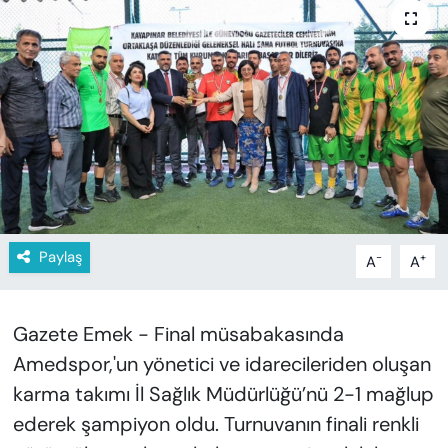
KADIN
SAĞLIK
SPOR
KÜLTÜR-SANAT
MAGAZİN
Paylaş
-
+
A
A
ÖZEL HABER
YAZAR KÖŞESİ
Gazete Emek - Final müsabakasında
Amedspor,'un yönetici ve idarecileriden oluşan
SİYASET
karma takımı İl Sağlık Müdürlüğü’nü 2-1 mağlup
VAN VE DİYARBAKIR HABERLERİ
ederek şampiyon oldu. Turnuvanın finali renkli