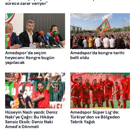
sürece zarar veriyor"
Amedspor’da seçim
Amedspor'da kongre tarihi
heyecanı: Kongre bugün
belli oldu
yapılacak
Hüseyin Nazlı yazdı; Deniz
Amedspor Süper Lig’de:
Naki’ye Çağrı: Bu Hikâye
Türkiye’den ve Bölgeden
Sensiz Eksik: Deniz Naki
Tebrik Yağdı
Amed’e Dönmeli