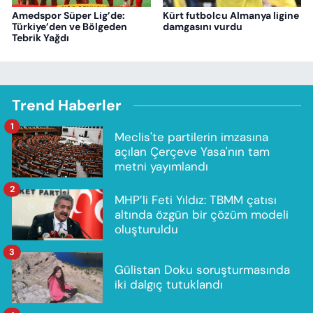
Amedspor Süper Lig’de:
Kürt futbolcu Almanya ligine
Türkiye’den ve Bölgeden
damgasını vurdu
Tebrik Yağdı
Trend Haberler
1
Meclis'te partilerin imzasına
açılan Çerçeve Yasa'nın tam
metni yayımlandı
2
MHP’li Feti Yıldız: TBMM çatısı
altında özgün bir çözüm modeli
oluşturuldu
3
Gülistan Doku soruşturmasında
iki dalgıç tutuklandı