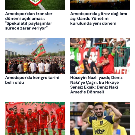
Amedspor'dan transfer
Amedspor'da görev dağılımı
dönemi açıklaması:
açıklandı: Yönetim
"Spekülatif paylaşımlar
kurulunda yeni dönem
sürece zarar veriyor"
Amedspor'da kongre tarihi
Hüseyin Nazlı yazdı; Deniz
belli oldu
Naki’ye Çağrı: Bu Hikâye
Sensiz Eksik: Deniz Naki
Amed’e Dönmeli