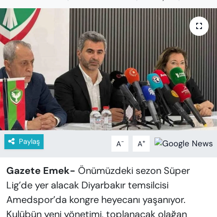
KADIN
SAĞLIK
SPOR
KÜLTÜR-SANAT
MAGAZİN
ÖZEL HABER
Paylaş
-
+
A
A
YAZAR KÖŞESİ
Gazete Emek-
Önümüzdeki sezon Süper
SİYASET
Lig’de yer alacak Diyarbakır temsilcisi
Amedspor’da kongre heyecanı yaşanıyor.
VAN VE DİYARBAKIR HABERLERİ
Kulübün yeni yönetimi, toplanacak olağan