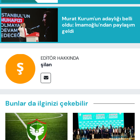
Murat Kurum'un adaylığı belli
oldu: İmamoğlu'ndan paylaşım
geldi
EDITÖR HAKKINDA
şilan
Bunlar da ilginizi çekebilir