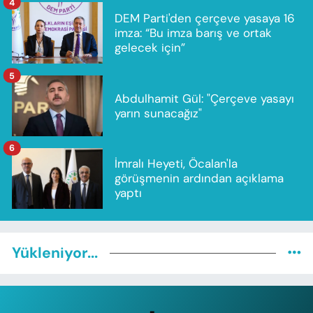
4
DEM Parti'den çerçeve yasaya 16
imza: “Bu imza barış ve ortak
gelecek için”
5
Abdulhamit Gül: "Çerçeve yasayı
yarın sunacağız"
6
İmralı Heyeti, Öcalan'la
görüşmenin ardından açıklama
yaptı
Yükleniyor...