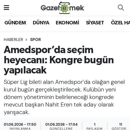
DÜNYA
Nöbetçi Eczaneler
GÜNDEM
DÜNYA
EKONOMİ
SİYASET
ÖZEL H
EKONOMİ
Hava Durumu
HABERLER
SPOR
Amedspor’da seçim
EMEK HABERLERİ
İstanbul Namaz Vakitleri
heyecanı: Kongre bugün
YENİ MEDYADA EMEK
Trafik Durumu
yapılacak
GAZETECİLİĞİNİ GELİŞTİRMEK
Süper Lig bileti alan Amedspor’da olağan genel
Süper Lig Puan Durumu ve Fikstür
FAYDALI BİLGİLER
kurul bugün gerçekleştirilecek. Kulübün yeni
Tüm Manşetler
dönem yönetiminin belirleneceği kongrede
GÜNDEM
mevcut başkan Nahit Eren tek aday olarak
Son Dakika Haberleri
yarışacak.
EĞİTİM
01.06.2026 - 17:50
01.06.2026 - 17:54
1
11
Haber Arşivi
YAYINLANMA
GÜNCELLEME
PAYLAŞIM
GÖSTERIM