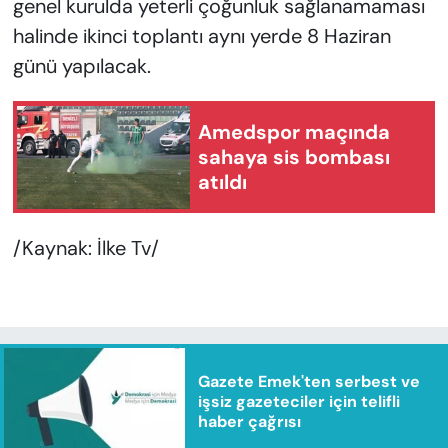
genel kurulda yeterli çoğunluk sağlanamaması
halinde ikinci toplantı aynı yerde 8 Haziran
günü yapılacak.
Amedspor maçında
sahaya sis bombası
atıldı
/Kaynak: İlke Tv/
Gazete Emek'ten serbest ve
işsiz gazeteciler için telifli
haber çağrısı