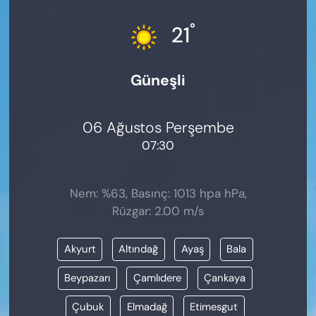
KADIN
°
21
SAĞLIK
Güneşli
SPOR
KÜLTÜR-SANAT
06 Ağustos Perşembe
07:30
MAGAZİN
ÖZEL HABER
Nem: %63, Basınç: 1013 hpa hPa,
Rüzgar: 2.00 m/s
YAZAR KÖŞESİ
Akyurt
Altındağ
Ayaş
Bala
SİYASET
Beypazarı
Çamlıdere
Çankaya
VAN VE DİYARBAKIR HABERLERİ
Çubuk
Elmadağ
Etimesgut