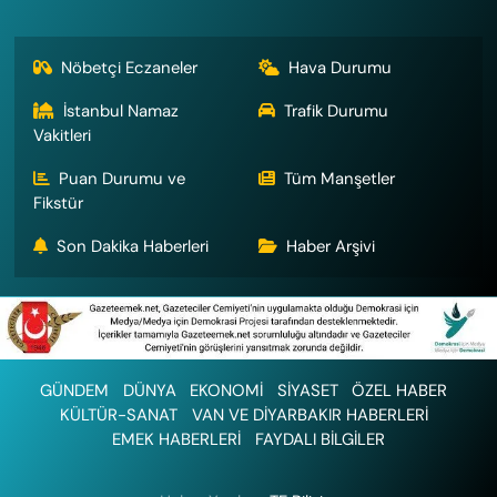
Nöbetçi Eczaneler
Hava Durumu
İstanbul Namaz
Trafik Durumu
Vakitleri
Puan Durumu ve
Tüm Manşetler
Fikstür
Son Dakika Haberleri
Haber Arşivi
GÜNDEM
DÜNYA
EKONOMİ
SİYASET
ÖZEL HABER
KÜLTÜR-SANAT
VAN VE DİYARBAKIR HABERLERİ
EMEK HABERLERİ
FAYDALI BİLGİLER