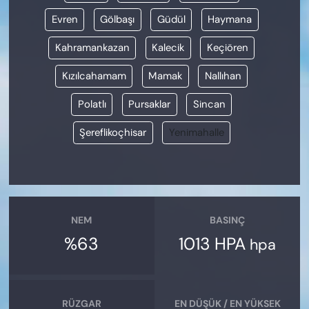
Evren
Gölbaşı
Güdül
Haymana
Kahramankazan
Kalecik
Keçiören
Kızılcahamam
Mamak
Nallıhan
Polatlı
Pursaklar
Sincan
Şereflikoçhisar
Yenimahalle
NEM
BASINÇ
%63
1013 HPA
hpa
RÜZGAR
EN DÜŞÜK / EN YÜKSEK