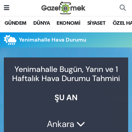
DÜNYA
Nöbetçi Eczaneler
GÜNDEM
DÜNYA
EKONOMİ
SİYASET
ÖZEL H
EKONOMİ
Hava Durumu
Yenimahalle Hava Durumu
EMEK HABERLERİ
İstanbul Namaz Vakitleri
YENİ MEDYADA EMEK
Trafik Durumu
Yenimahalle Bugün, Yarın ve 1
GAZETECİLİĞİNİ GELİŞTİRMEK
Haftalık Hava Durumu Tahmini
Süper Lig Puan Durumu ve Fikstür
FAYDALI BİLGİLER
ŞU AN
Tüm Manşetler
GÜNDEM
Son Dakika Haberleri
EĞİTİM
Ankara
Haber Arşivi