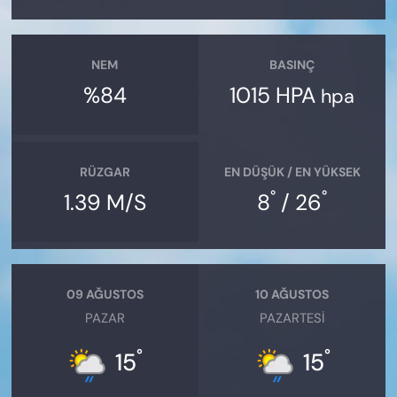
NEM
BASINÇ
%84
1015 HPA
hpa
RÜZGAR
EN DÜŞÜK / EN YÜKSEK
°
°
1.39 M/S
8
/ 26
09 AĞUSTOS
10 AĞUSTOS
PAZAR
PAZARTESI
°
°
15
15