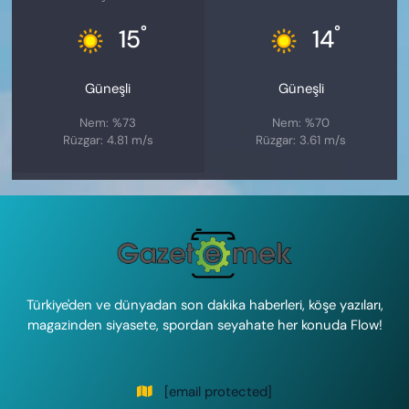
°
°
15
14
Güneşli
Güneşli
Nem: %73
Nem: %70
Rüzgar: 4.81 m/s
Rüzgar: 3.61 m/s
Türkiye'den ve dünyadan son dakika haberleri, köşe yazıları,
magazinden siyasete, spordan seyahate her konuda Flow!
[email protected]