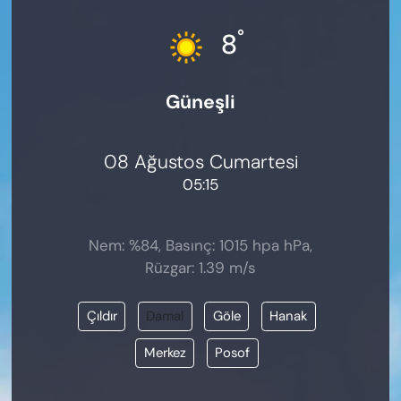
KADIN
°
8
SAĞLIK
Güneşli
SPOR
KÜLTÜR-SANAT
08 Ağustos Cumartesi
05:15
MAGAZİN
ÖZEL HABER
Nem: %84, Basınç: 1015 hpa hPa,
Rüzgar: 1.39 m/s
YAZAR KÖŞESİ
Çıldır
Damal
Göle
Hanak
SİYASET
Merkez
Posof
VAN VE DİYARBAKIR HABERLERİ