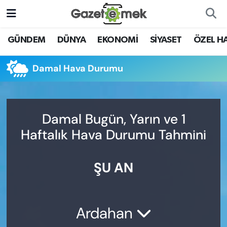
DÜNYA
Nöbetçi Eczaneler
GÜNDEM
DÜNYA
EKONOMİ
SİYASET
ÖZEL H
EKONOMİ
Hava Durumu
Damal Hava Durumu
EMEK HABERLERİ
İstanbul Namaz Vakitleri
YENİ MEDYADA EMEK
Trafik Durumu
Damal Bugün, Yarın ve 1
GAZETECİLİĞİNİ GELİŞTİRMEK
Haftalık Hava Durumu Tahmini
Süper Lig Puan Durumu ve Fikstür
FAYDALI BİLGİLER
ŞU AN
Tüm Manşetler
GÜNDEM
Son Dakika Haberleri
EĞİTİM
Ardahan
Haber Arşivi